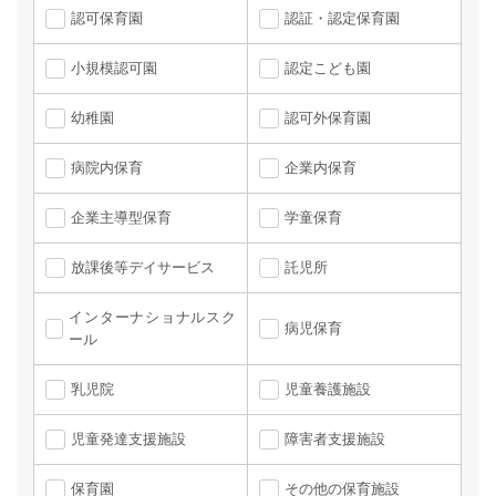
認可保育園
認証・認定保育園
小規模認可園
認定こども園
幼稚園
認可外保育園
病院内保育
企業内保育
企業主導型保育
学童保育
放課後等デイサービス
託児所
インターナショナルスク
病児保育
ール
乳児院
児童養護施設
児童発達支援施設
障害者支援施設
保育園
その他の保育施設