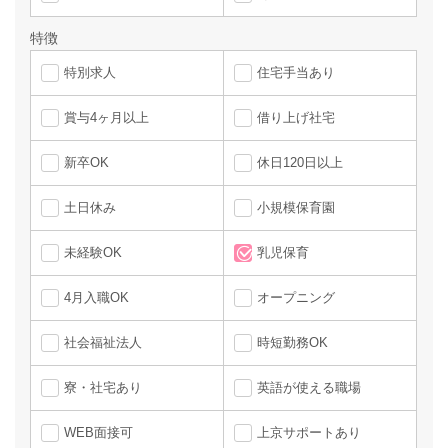
特徴
特別求人
住宅手当あり
賞与4ヶ月以上
借り上げ社宅
新卒OK
休日120日以上
土日休み
小規模保育園
未経験OK
乳児保育
4月入職OK
オープニング
社会福祉法人
時短勤務OK
寮・社宅あり
英語が使える職場
WEB面接可
上京サポートあり