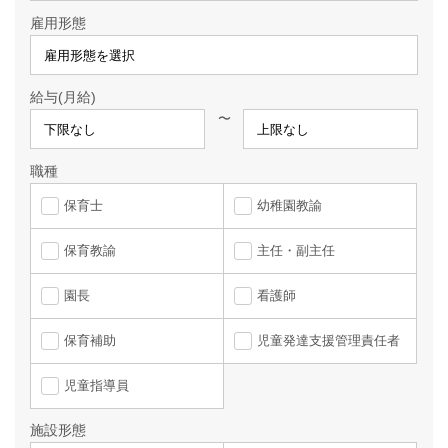
雇用形態
給与(月給)
〜
職種
保育士
幼稚園教諭
保育教諭
主任・副主任
園長
看護師
保育補助
児童発達支援管理責任者
児童指導員
施設形態