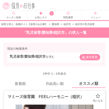
0
カンタン検索
お気に入り
閲覧履歴
メニュー
保育士求人・転職サイト【保育のお仕事】
>
愛知県
>
稲沢市
>
稲沢市の乳児保育
「乳児保育/愛知県/稲沢市」の求人一覧
現在の検索条件
乳児保育/愛知県/稲沢市
を含む
条件変更
1
件中 1～1件表示
新着順
月給高い順
オススメ順
マミーズ保育園 FEELハーモニー（稲沢）