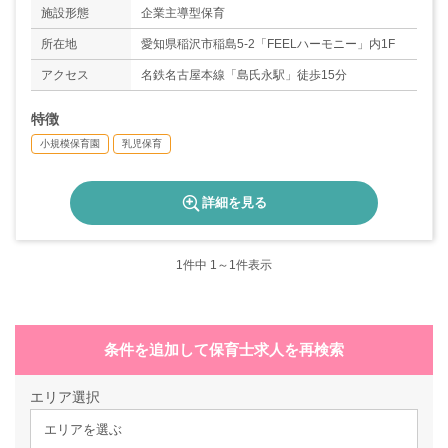
＊年間休日数105日
施設形態
企業主導型保育
所在地
愛知県稲沢市稲島5-2「FEELハーモニー」内1F
アクセス
名鉄名古屋本線「島氏永駅」徒歩15分
特徴
小規模保育園
乳児保育
詳細を見る
1
件中 1～1件表示
条件を追加して保育士求人を再検索
エリア選択
エリアを選ぶ