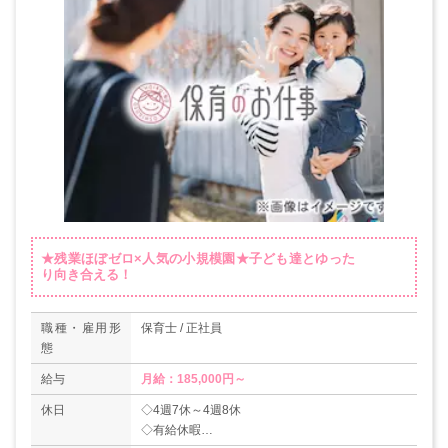
★残業ほぼゼロ×人気の小規模園★子ども達とゆった
り向き合える！
職種・雇用形
保育士 / 正社員
態
給与
月給：185,000円～
休日
◇4週7休～4週8休
◇有給休暇