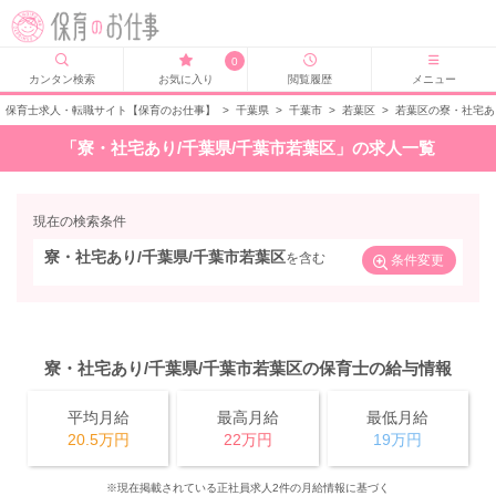
0
カンタン検索
お気に入り
閲覧履歴
メニュー
保育士求人・転職サイト【保育のお仕事】
>
千葉県
>
千葉市
>
若葉区
>
若葉区の寮・社宅あ
「寮・社宅あり/千葉県/千葉市若葉区」の求人一覧
現在の検索条件
寮・社宅あり/千葉県/千葉市若葉区
を含む
条件変更
寮・社宅あり/千葉県/千葉市若葉区の保育士の給与情報
平均月給
最高月給
最低月給
20.5万円
22万円
19万円
※現在掲載されている正社員求人2件の月給情報に基づく