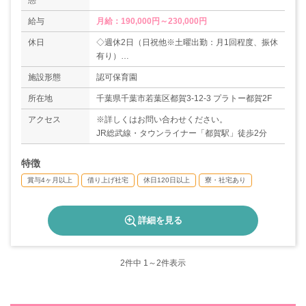
態
給与
月給：190,000円～230,000円
休日
◇週休2日（日祝他※土曜出勤：月1回程度、振休
有り）
◇有給休暇
施設形態
認可保育園
◇年末年始休暇（12/29～1/3）
◇産休・育休実績あり
所在地
千葉県千葉市若葉区都賀3-12-3 プラトー都賀2F
＊年間休日数120日
アクセス
※詳しくはお問い合わせください。
JR総武線・タウンライナー「都賀駅」徒歩2分
特徴
賞与4ヶ月以上
借り上げ社宅
休日120日以上
寮・社宅あり
詳細を見る
2
件中 1～2件表示