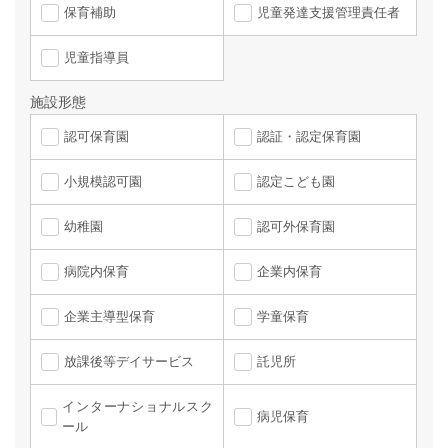
保育補助
児童発達支援管理責任者
児童指導員
施設形態
認可保育園
認証・認定保育園
小規模認可園
認定こども園
幼稚園
認可外保育園
病院内保育
企業内保育
企業主導型保育
学童保育
放課後等デイサービス
託児所
インターナショナルスク
病児保育
ール