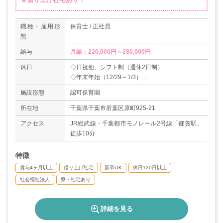
職種・雇用形
保育士 / 正社員
態
給与
月給：220,000円～280,000円
休日
◇日祝他、シフト制（週休2日制）
◇年末年始（12/29～1/3）
◇有給休暇
施設形態
認可保育園
◇産休・育休（取得実績あり）
＊年間休日120日
所在地
千葉県千葉市若葉区原町925-21
アクセス
JR総武線・千葉都市モノレール2号線「都賀駅」
徒歩10分
特徴
賞与4ヶ月以上
借り上げ社宅
新卒OK
休日120日以上
社会福祉法人
寮・社宅あり
詳細を見る