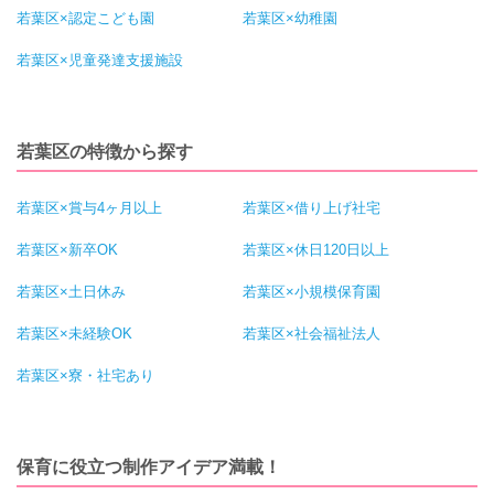
若葉区×認定こども園
若葉区×幼稚園
若葉区×児童発達支援施設
若葉区の特徴から探す
若葉区×賞与4ヶ月以上
若葉区×借り上げ社宅
若葉区×新卒OK
若葉区×休日120日以上
若葉区×土日休み
若葉区×小規模保育園
若葉区×未経験OK
若葉区×社会福祉法人
若葉区×寮・社宅あり
保育に役立つ制作アイデア満載！