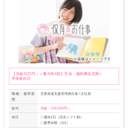
【月給33万円～＋賞与年2回】手当・福利厚生充実×
年休多め◎
職種・雇用形
児童発達支援管理責任者 / 正社員
態
給与
月給：330,000円～
休日
◇週休2日（完全シフト制）
◇夏季休暇（3日）