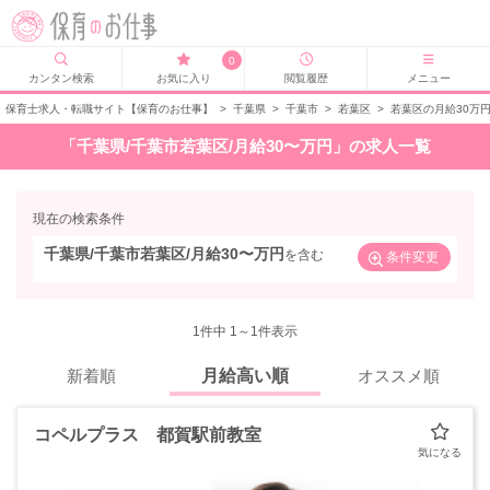
0
カンタン検索
お気に入り
閲覧履歴
メニュー
保育士求人・転職サイト【保育のお仕事】
>
千葉県
>
千葉市
>
若葉区
>
若葉区の月給30万
「千葉県/千葉市若葉区/月給30〜万円」の求人一覧
現在の検索条件
千葉県/千葉市若葉区/月給30〜万円
を含む
条件変更
1
件中 1～1件表示
新着順
月給高い順
オススメ順
コペルプラス 都賀駅前教室