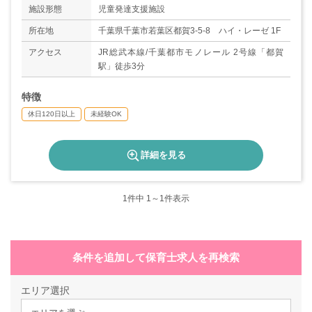
◇年末年始休暇
施設形態
児童発達支援施設
◇有給休暇
◇特別休暇
所在地
千葉県千葉市若葉区都賀3-5-8 ハイ・レーゼ 1F
◇産休・育休取得実績あり
アクセス
JR総武本線/千葉都市モノレール 2号線「都賀
＊年間休日数120日
駅」徒歩3分
特徴
休日120日以上
未経験OK
詳細を見る
1
件中 1～1件表示
条件を追加して保育士求人を再検索
エリア選択