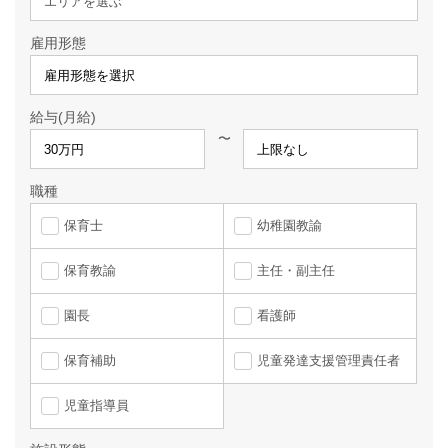
エリアを選ぶ
雇用形態
給与(月給)
〜
職種
保育士
幼稚園教諭
保育教諭
主任・副主任
園長
看護師
保育補助
児童発達支援管理責任者
児童指導員