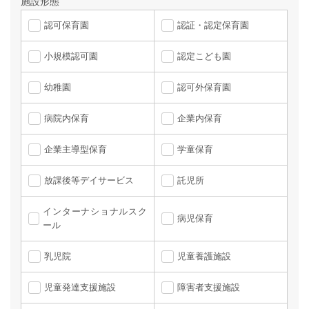
施設形態
認可保育園
認証・認定保育園
小規模認可園
認定こども園
幼稚園
認可外保育園
病院内保育
企業内保育
企業主導型保育
学童保育
放課後等デイサービス
託児所
インターナショナルスク
病児保育
ール
乳児院
児童養護施設
児童発達支援施設
障害者支援施設