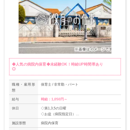
◆人気の病院内保育◆未経験OK！時給UP時間帯あり
◎
職種・雇用形
保育士 / 非常勤・パート
態
給与
時給：1,050円～
休日
◇第1,3,5の日曜
◇お盆（病院指定日）
◇年末年始（12/31～1/3）
施設形態
病院内保育
◇有給休暇