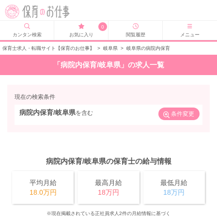
0
カンタン検索
お気に入り
閲覧履歴
メニュー
保育士求人・転職サイト【保育のお仕事】
>
岐阜県
>
岐阜県の病院内保育
「病院内保育/岐阜県」の求人一覧
現在の検索条件
病院内保育/岐阜県
を含む
条件変更
病院内保育/岐阜県の保育士の給与情報
平均月給
最高月給
最低月給
18.0万円
18万円
18万円
※現在掲載されている正社員求人2件の月給情報に基づく