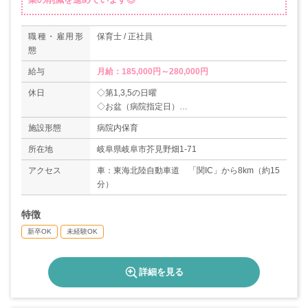
職種・雇用形
保育士 / 正社員
態
給与
月給：185,000円～280,000円
休日
◇第1,3,5の日曜
◇お盆（病院指定日）
◇年末年始（12/31～1/3）
施設形態
病院内保育
◇有給休暇
◇産休・育休あり
所在地
岐阜県岐阜市芥見野畑1-71
＊年間休日数123日（2019年度実績）※祝日日数
アクセス
車：東海北陸自動車道 「関IC」から8km（約15
により年間休日は毎年変動あり
分）
特徴
新卒OK
未経験OK
詳細を見る