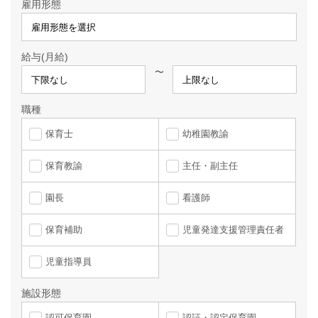
雇用形態
給与(月給)
〜
職種
保育士
幼稚園教諭
保育教諭
主任・副主任
園長
看護師
保育補助
児童発達支援管理責任者
児童指導員
施設形態
認可保育園
認証・認定保育園