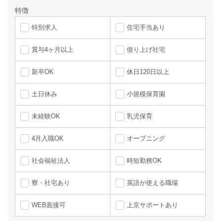
特徴
特別求人
住宅手当あり
賞与4ヶ月以上
借り上げ社宅
新卒OK
休日120日以上
土日休み
小規模保育園
未経験OK
乳児保育
4月入職OK
オープニング
社会福祉法人
時短勤務OK
寮・社宅あり
英語が使える職場
WEB面接可
上京サポートあり