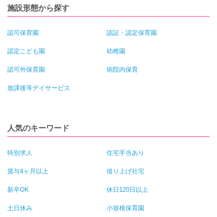
施設形態から探す
認可保育園
認証・認定保育園
認定こども園
幼稚園
認可外保育園
病院内保育
放課後等デイサービス
人気のキーワード
特別求人
住宅手当あり
賞与4ヶ月以上
借り上げ社宅
新卒OK
休日120日以上
土日休み
小規模保育園