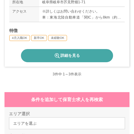
◇産休・育休あり
所在地
岐阜県岐阜市芥見野畑1-71
＊年間休日数117日
アクセス
※詳しくはお問い合わせください。
車：東海北陸自動車道「関IC」から8km（約15
分）
特徴
4月入職OK
新卒OK
未経験OK
詳細を見る
3
件中 1～3件表示
条件を追加して保育士求人を再検索
エリア選択
エリアを選ぶ