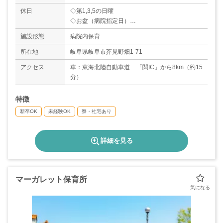
休日
◇第1,3,5の日曜
◇お盆（病院指定日）
◇年末年始（12/31～1/3）
施設形態
病院内保育
◇有給休暇
◇産休・育休あり
所在地
岐阜県岐阜市芥見野畑1-71
＊年間休日数123日（2019年度実績）※祝日日数
アクセス
車：東海北陸自動車道 「関IC」から8km（約15
により年間休日は毎年変動あり
分）
特徴
新卒OK
未経験OK
寮・社宅あり
詳細を見る
マーガレット保育所