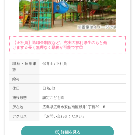
【正社員】退職金制度など、充実の福利厚生のもと働
けます☆長く無理なく勤務が可能です◎
職種・雇用形
保育士 / 正社員
態
給与
休日
日 祝 他
施設形態
認定こども園
所在地
広島県広島市安佐南区緑井1丁目29－8
アクセス
「お問い合わせください」
詳細を見る