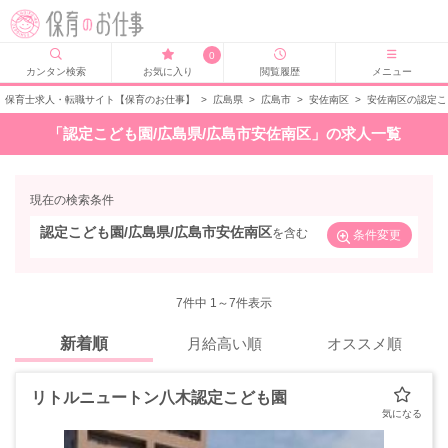
0
カンタン検索
お気に入り
閲覧履歴
メニュー
保育士求人・転職サイト【保育のお仕事】
>
広島県
>
広島市
>
安佐南区
>
安佐南区の認定こ
「認定こども園/広島県/広島市安佐南区」の求人一覧
現在の検索条件
認定こども園/広島県/広島市安佐南区
を含む
条件変更
7
件中 1～7件表示
新着順
月給高い順
オススメ順
リトルニュートン八木認定こども園