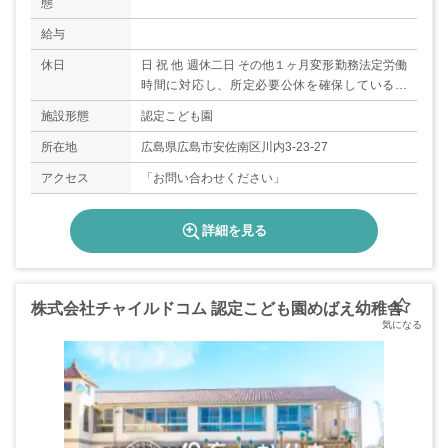
態
給与
休日
日 祝 他 週休二日 その他１ヶ月変形勤務法定労働
時間に対応し、所定必要公休を確保している。
他、年末年始（１２／３０～１／４）年間休日数
施設形態
認定こども園
120日
所在地
広島県広島市安佐南区川内3-23-27
アクセス
「お問い合わせください」
詳細を見る
株式会社チャイルドコム 認定こども園めばえ幼稚舎