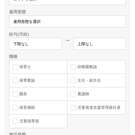
雇用形態
給与(月給)
〜
職種
保育士
幼稚園教諭
保育教諭
主任・副主任
園長
看護師
保育補助
児童発達支援管理責任者
児童指導員
施設形態