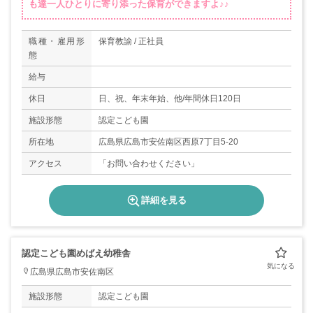
も達一人ひとりに寄り添った保育ができますよ♪♪
職種・雇用形
保育教諭 / 正社員
態
給与
休日
日、祝、年末年始、他/年間休日120日
施設形態
認定こども園
所在地
広島県広島市安佐南区西原7丁目5-20
アクセス
「お問い合わせください」
詳細を見る
認定こども園めばえ幼稚舎
広島県広島市安佐南区
施設形態
認定こども園