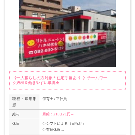
《一人暮らしの方対象＊住宅手当あり♪》チームワー
ク抜群＆働きやすい環境★
職種・雇用形
保育士 / 正社員
態
給与
月給：210,171円～
休日
◇シフトによる（日祝他）
◇有給休暇