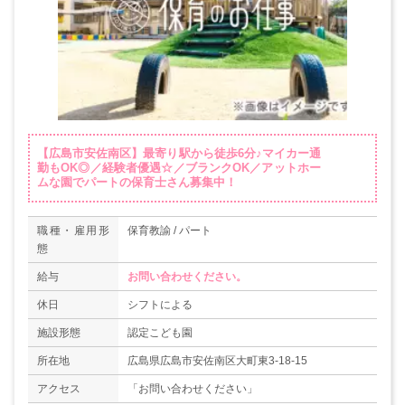
【広島市安佐南区】最寄り駅から徒歩6分♪マイカー通
勤もOK◎／経験者優遇☆／ブランクOK／アットホー
ムな園でパートの保育士さん募集中！
職種・雇用形
保育教諭 / パート
態
給与
お問い合わせください。
休日
シフトによる
施設形態
認定こども園
所在地
広島県広島市安佐南区大町東3-18-15
アクセス
「お問い合わせください」