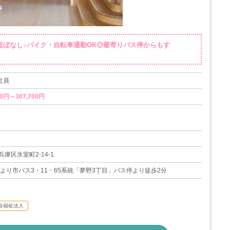
業ほぼなし♪バイク・自転車通勤OK◎最寄りバス停からもす
社員
0円～307,700円
暇
庫区氷室町2-14-1
」より市バス3・11・65系統「夢野3丁目」バス停より徒歩2分
会福祉法人