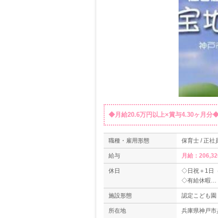
◆月給20.6万円以上×賞与4.30ヶ月
職種・雇用形態
保育士 / 正社
給与
月給：206,32
休日
◇日祝＋1日
◇有給休暇
＊年間休日数1
施設形態
認定こども園
所在地
兵庫県神戸市兵