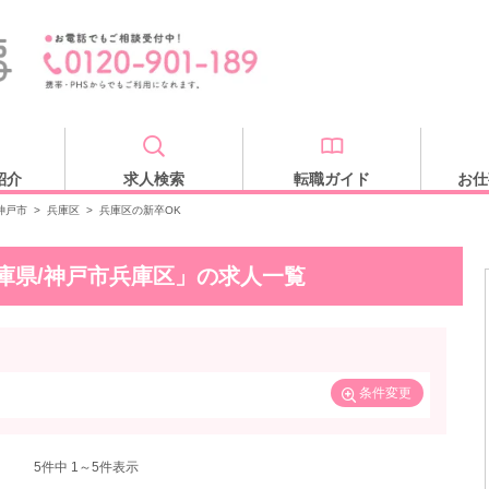
紹介
求人検索
転職ガイド
お仕
神戸市
>
兵庫区
>
兵庫区の新卒OK
兵庫県/神戸市兵庫区」の求人一覧
条件変更
5
件中 1～5件表示