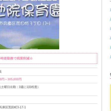
分◆時差勤務で残業削減☆
員
0円～305,000円
（土曜日出勤：3週に1回程度）
14日
庫区荒田町3-17-1