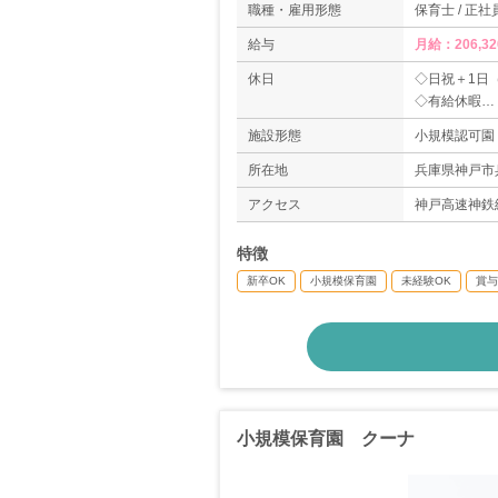
職種・雇用形態
保育士 / 正社
給与
月給：206,32
休日
◇日祝＋1日
◇有給休暇
＊年間休日数1
施設形態
小規模認可園
所在地
兵庫県神戸市
アクセス
神戸高速神鉄
特徴
新卒OK
小規模保育園
未経験OK
賞与
小規模保育園 クーナ