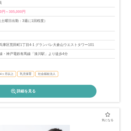
員
0円～305,000円
（土曜日出勤：3週に1回程度）
14日
兵庫区荒田町1丁目4-1 グランパレ大倉山ウエストタワー101
線・神戸電鉄有馬線「湊川駅」より徒歩4分
4ヶ月以上
乳児保育
社会福祉法人
詳細を見る