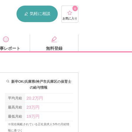
0
気軽に相談
お気に入り
事レポート
無料登録
新卒OK/兵庫県/神戸市兵庫区の保育士
の給与情報
20.2万円
平均月給
23万円
最高月給
19万円
最低月給
※現在掲載されている正社員求人5件の月給情
報に基づく