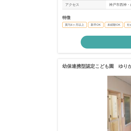
アクセス
神戸市西神・
特徴
賞与4ヶ月以上
新卒OK
未経験OK
社
幼保連携型認定こども園 ゆり