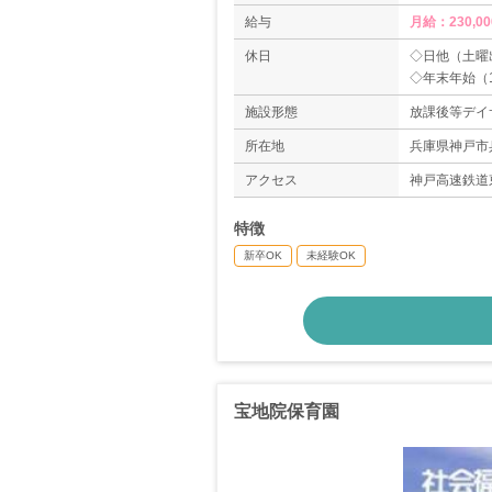
給与
月給：230,00
休日
◇日他（土曜
◇年末年始（12
◇有給休暇
施設形態
放課後等デイ
＊年間休日数1
《定休日》
所在地
兵庫県神戸市兵
日曜日、夏季休
アクセス
神戸高速鉄道
特徴
新卒OK
未経験OK
宝地院保育園