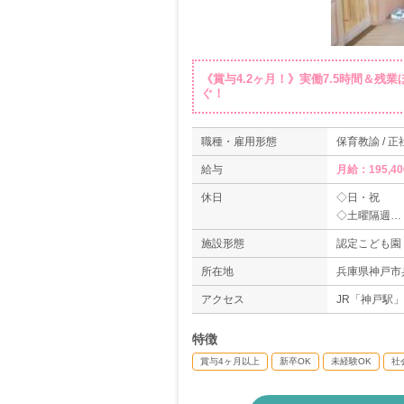
《賞与4.2ヶ月！》実働7.5時間＆残
ぐ！
職種・雇用形態
保育教諭 / 正
給与
月給：195,40
休日
◇日・祝
◇土曜隔週
◇年末年始休
施設形態
認定こども園
◇夏季休暇
◇有給休暇
所在地
兵庫県神戸市兵
アクセス
JR「神戸駅
特徴
賞与4ヶ月以上
新卒OK
未経験OK
社