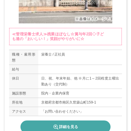
≪管理栄養士求人≫残業ほぼなし☆賞与年2回◇子ど
も達の「おいしい！」笑顔がやりがいに☆
職種・雇用形
栄養士 / 正社員
態
給与
休日
日、祝、年末年始、他 ※月に1～2回程度土曜出
勤あり（交代制）
施設形態
院内・企業内保育
所在地
京都府京都市南区久世築山町159-1
アクセス
「お問い合わせください」
詳細を見る