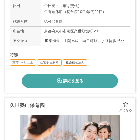
休日
◇日祝（土曜は交代）
◇有給休暇（初年度10日/最高20日）
＊年間休日数105日
施設形態
認可保育園
所在地
京都府京都市南区久世殿城町550
アクセス
JR東海道・山陽本線「向日町駅」より徒歩15分
特徴
賞与4ヶ月以上
住宅手当あり
社会福祉法人
詳細を見る
久世築山保育園