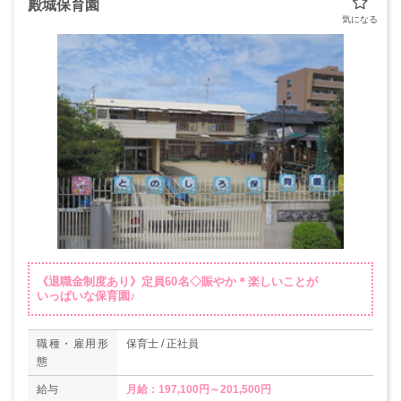
殿城保育園
《退職金制度あり》定員60名◇賑やか＊楽しいことが
いっぱいな保育園♪
職種・雇用形
保育士 / 正社員
態
給与
月給：197,100円～201,500円