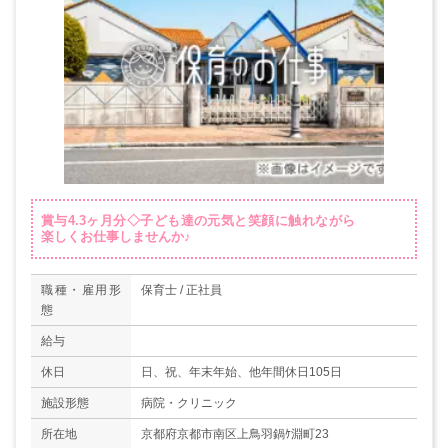
賞与4.3ヶ月分◇子ども達の元気と笑顔に触れながら
楽しくお仕事しませんか♪
職種・雇用形
保育士 / 正社員
態
給与
休日
日、祝、年末年始、他年間休日105日
施設形態
病院・クリニック
所在地
京都府京都市南区上鳥羽鍋ｹ淵町23