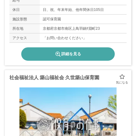
給与
休日
日、祝、年末年始、他年間休日105日
施設形態
認可保育園
所在地
京都府京都市南区上鳥羽鍋ｹ淵町23
アクセス
「お問い合わせください」
詳細を見る
社会福祉法人 築山福祉会 久世築山保育園