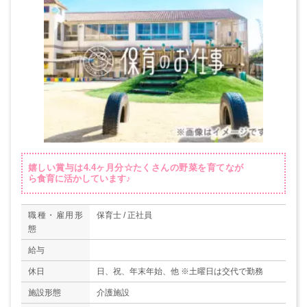
嬉しい賞与は4.4ヶ月分☆たくさんの野菜を育てなが
ら食育に活かしています♪
職種・雇用形
保育士 / 正社員
態
給与
休日
日、祝、年末年始、他 ※土曜日は交代で勤務
施設形態
介護施設