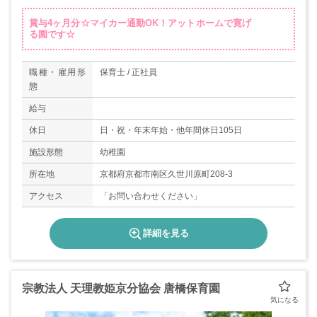
賞与4ヶ月分☆マイカー通勤OK！アットホームで寛げ
る園です☆
職種・雇用形
保育士 / 正社員
態
給与
休日
日・祝・年末年始・他年間休日105日
施設形態
幼稚園
所在地
京都府京都市南区久世川原町208-3
アクセス
「お問い合わせください」
詳細を見る
宗教法人 天理教姫京分協会 唐橋保育園