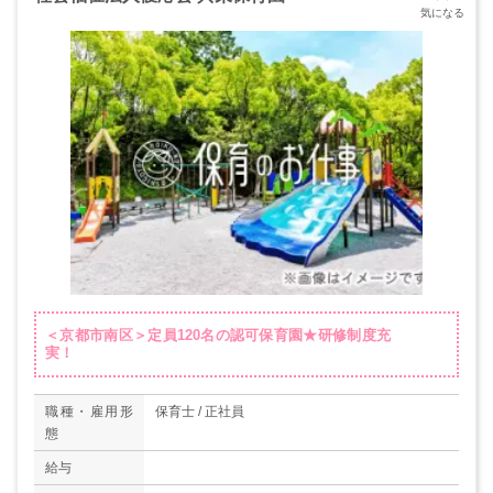
＜京都市南区＞定員120名の認可保育園★研修制度充
実！
職種・雇用形
保育士 / 正社員
態
給与