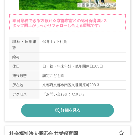
即日勤務できる方歓迎☆京都市南区の認可保育園♪ス
タッフ同士がしっかりフォローし合える環境です♪
職種・雇用形
保育士 / 正社員
態
給与
休日
日・祝・年末年始・他年間休日105日
施設形態
認定こども園
所在地
京都府京都市南区久世川原町208-3
アクセス
「お問い合わせください」
詳細を見る
社会福祉法人優応会 共栄保育園