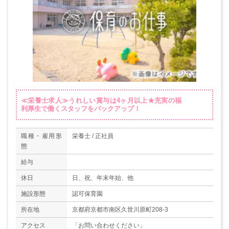
≪栄養士求人≫うれしい賞与は4ヶ月以上★充実の福
利厚生で働くスタッフをバックアップ！
職種・雇用形
栄養士 / 正社員
態
給与
休日
日、祝、年末年始、他
施設形態
認可保育園
所在地
京都府京都市南区久世川原町208-3
アクセス
「お問い合わせください」