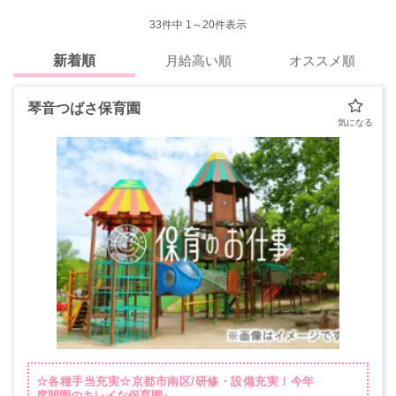
33
件中 1～20件表示
新着順
月給高い順
オススメ順
琴音つばさ保育園
☆各種手当充実☆京都市南区/研修・設備充実！今年
度開園のキレイな保育園♪