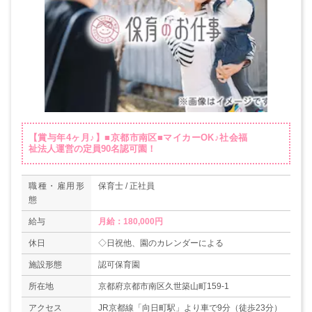
【賞与年4ヶ月♪】■京都市南区■マイカーOK♪社会福
祉法人運営の定員90名認可園！
職種・雇用形
保育士 / 正社員
態
給与
休日
◇日祝他、園のカレンダーによる
施設形態
認可保育園
所在地
京都府京都市南区久世築山町159-1
アクセス
JR京都線「向日町駅」より車で9分（徒歩23分）