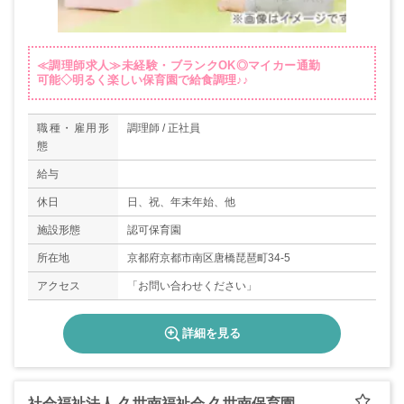
≪調理師求人≫未経験・ブランクOK◎マイカー通勤
可能◇明るく楽しい保育園で給食調理♪♪
職種・雇用形
調理師 / 正社員
態
給与
休日
日、祝、年末年始、他
施設形態
認可保育園
所在地
京都府京都市南区唐橋琵琶町34-5
アクセス
「お問い合わせください」
詳細を見る
社会福祉法人 久世南福祉会 久世南保育園