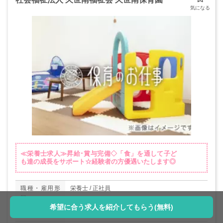
≪栄養士求人≫昇給･賞与完備◇「食」を通して子ど
も達の成長をサポート☆経験者の方優遇いたします◎
職種・雇用形
栄養士 / 正社員
態
希望に合う求人を紹介してもらう(無料)
給与