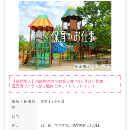
【高額求人】未経験の方も歓迎☆賞与4ヶ月分◇休憩
室完備でクラスから離れてゆっくりリフレッシュ♪
職種・雇用形
保育士 / 正社員
態
給与
休日
日、祝、年末年始、他年間休日100日