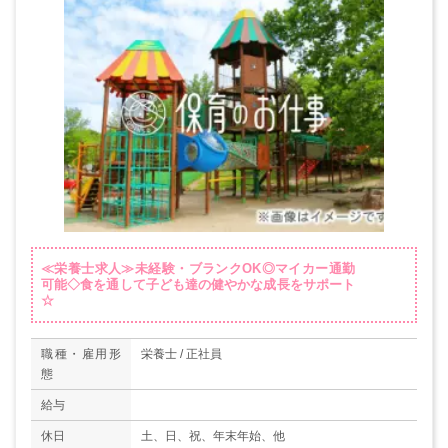
≪栄養士求人≫未経験・ブランクOK◎マイカー通勤
可能◇食を通して子ども達の健やかな成長をサポート
☆
職種・雇用形
栄養士 / 正社員
態
給与
休日
土、日、祝、年末年始、他