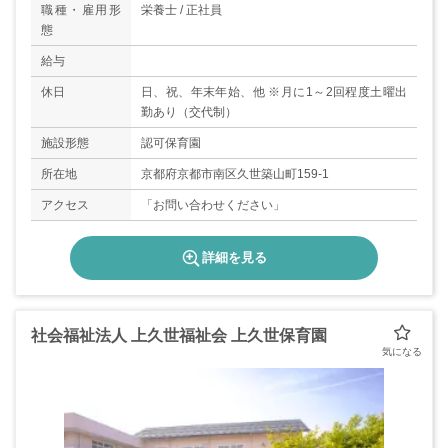
職種・雇用形
栄養士 / 正社員
態
給与
休日
日、祝、年末年始、他 ※月に1～2回程度土曜出
勤あり（交代制）
施設形態
認可保育園
所在地
京都府京都市南区久世築山町159-1
アクセス
「お問い合わせください」
詳細を見る
社会福祉法人 上久世福祉会 上久世保育園