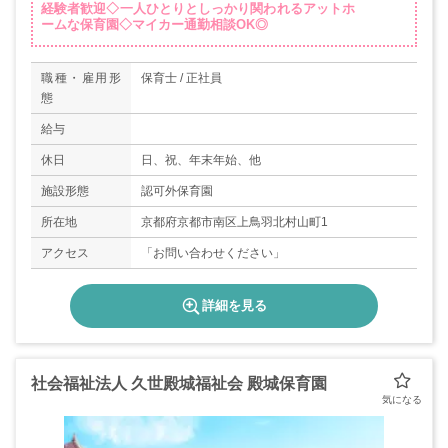
経験者歓迎◇一人ひとりとしっかり関われるアットホ
ームな保育園◇マイカー通勤相談OK◎
職種・雇用形
保育士 / 正社員
態
給与
休日
日、祝、年末年始、他
施設形態
認可外保育園
所在地
京都府京都市南区上鳥羽北村山町1
アクセス
「お問い合わせください」
詳細を見る
社会福祉法人 久世殿城福祉会 殿城保育園