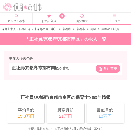
0
カンタン検索
お気に入り
閲覧履歴
メニュー
保育士求人・転職サイト【保育のお仕事】
>
京都府
>
京都市
>
南区
>
南区の正社員
「正社員/京都府/京都市南区」の求人一覧
現在の検索条件
正社員/京都府/京都市南区
を含む
条件変更
正社員/京都府/京都市南区の保育士の給与情報
平均月給
最高月給
最低月給
19.3万円
21万円
18万円
※現在掲載されている正社員求人3件の月給情報に基づく