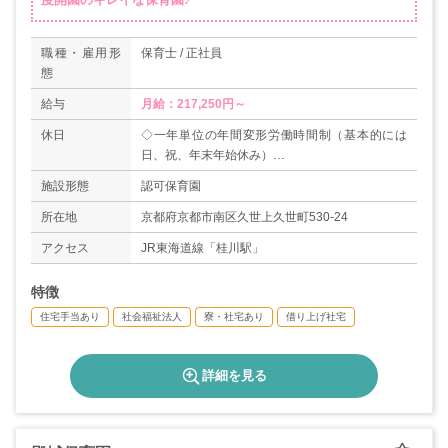
職種・雇用形
保育士 / 正社員
態
給与
月給：217,250円～
休日
◇一年単位の年間変形労働時間制（基本的には
日、祝、年末年始休み）
◇有給休暇（初年度10日、2年目11日）
施設形態
認可保育園
所在地
京都府京都市南区久世上久世町530-24
アクセス
JR東海道線「桂川駅」
特徴
住宅手当あり
社会福祉法人
寮・社宅あり
借り上げ社宅
詳細を見る