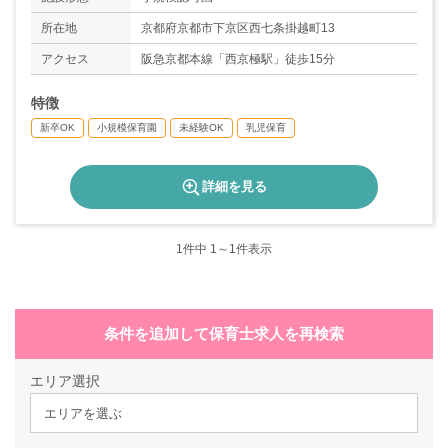
＊年間休日数114日
所在地
京都府京都市下京区西七条掛越町13
アクセス
阪急京都本線「西京極駅」徒歩15分
特徴
新卒OK
小規模保育園
未経験OK
乳児保育
詳細を見る
1
件中 1～1件表示
条件を追加して保育士求人を再検索
エリア選択
エリアを選ぶ