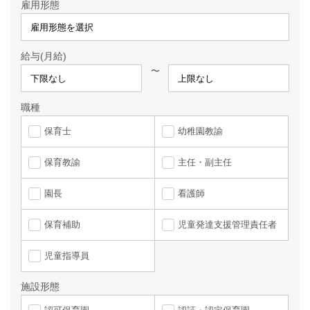
雇用形態
給与(月給)
〜
職種
保育士
幼稚園教諭
保育教諭
主任・副主任
園長
看護師
保育補助
児童発達支援管理責任者
児童指導員
施設形態