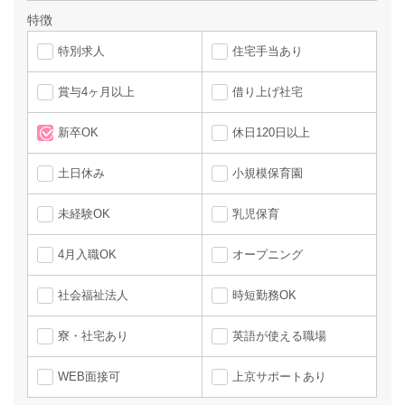
特徴
特別求人
住宅手当あり
賞与4ヶ月以上
借り上げ社宅
新卒OK
休日120日以上
土日休み
小規模保育園
未経験OK
乳児保育
4月入職OK
オープニング
社会福祉法人
時短勤務OK
寮・社宅あり
英語が使える職場
WEB面接可
上京サポートあり