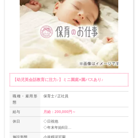
【幼児英会話教育に注力♪】ミニ園庭×園バスあり♪
職種・雇用形
保育士 / 正社員
態
給与
月給：200,000円～
休日
◇日祝他
◇年末年始6日
◇有給休暇
施設形態
小規模認可園