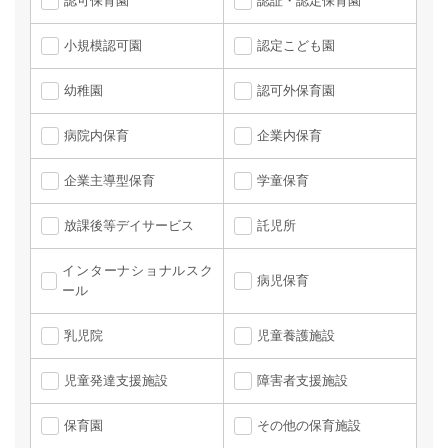
認可保育園
認証・認定保育園
小規模認可園
認定こども園
幼稚園
認可外保育園
病院内保育
企業内保育
企業主導型保育
学童保育
放課後等デイサービス
託児所
インターナショナルスク
病児保育
ール
乳児院
児童養護施設
児童発達支援施設
障害者支援施設
保育園
その他の保育施設