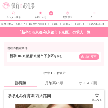
0
カンタン検索
お気に入り
閲覧履歴
メニュー
保育士求人・転職サイト【保育のお仕事】
>
京都府
>
京都市
>
下京区
>
下京区の新卒OK
「新卒OK/京都府/京都市下京区」の求人一覧
現在の検索条件
新卒OK/京都府/京都市下京区
を含む
条件変更
1
件中 1～1件表示
新着順
月給高い順
オススメ順
ほほえみ保育園 西大路園