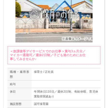
＜放課後等デイサービスでのお仕事＞賞与3ヵ月分／
マイカー通勤可／週休2日制／子ども達のためにお仕
事してみませんか♪
職種・雇用形
保育士 / 正社員
態
給与
休日
年間休日110日／週休2日制、有給休暇、育児休
業取得実績あり
施設形態
認可保育園