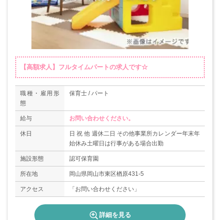
【高額求人】フルタイムパートの求人です☆
職種・雇用形
保育士 / パート
態
給与
お問い合わせください。
休日
日 祝 他 週休二日 その他事業所カレンダー年末年
始休み土曜日は行事がある場合出勤
施設形態
認可保育園
所在地
岡山県岡山市東区楢原431-5
アクセス
「お問い合わせください」
詳細を見る