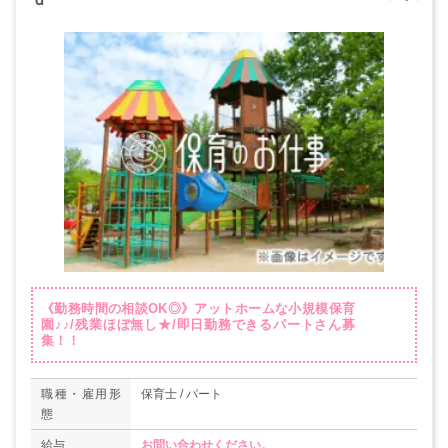
《勤務時間の相談OK◎》アットホームな小規模保育
園♪♪/残業ほぼ無し★/即日勤務できるパートさん募
集！！
職種・雇用形
保育士 / パート
態
給与
お問い合わせください。