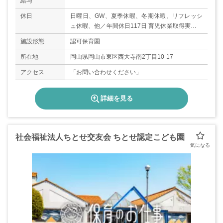
給与
休日
日曜日、GW、夏季休暇、冬期休暇、リフレッシ
ュ休暇、他／年間休日117日 育児休業取得実績あ
り
施設形態
認可保育園
所在地
岡山県岡山市東区西大寺南2丁目10-17
アクセス
「お問い合わせください」
詳細を見る
社会福祉法人ちとせ交友会 ちとせ認定こども園