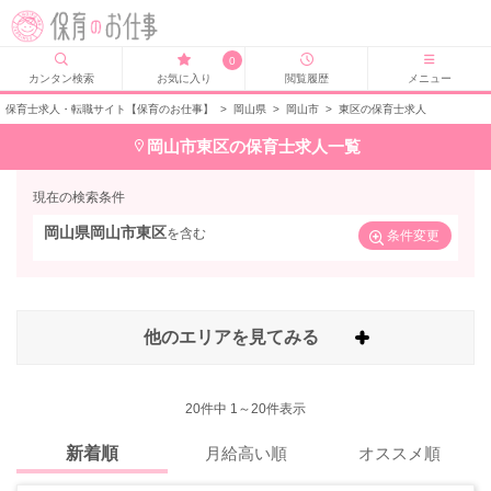
0
カンタン検索
お気に入り
閲覧履歴
メニュー
保育士求人・転職サイト【保育のお仕事】
>
岡山県
>
岡山市
>
東区の保育士求人
岡山市東区の保育士求人一覧
現在の検索条件
岡山県岡山市東区
を含む
条件変更
他のエリアを見てみる
20
件中 1～20件表示
新着順
月給高い順
オススメ順