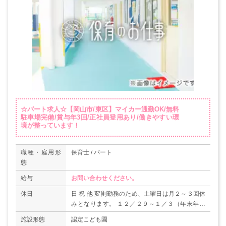
☆パート求人☆【岡山市/東区】マイカー通勤OK/無料
駐車場完備/賞与年3回/正社員登用あり/働きやすい環
境が整っています！
職種・雇用形
保育士 / パート
態
給与
お問い合わせください。
休日
日 祝 他 変則勤務のため、土曜日は月２～３回休
みとなります。 １２／２９～１／３（年末年始
休暇） 年間休日105日
施設形態
認定こども園