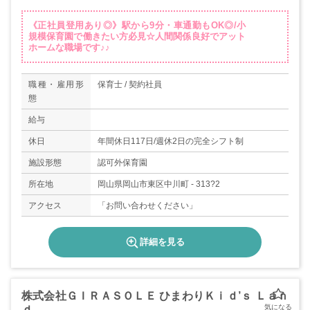
《正社員登用あり◎》駅から9分・車通勤もOK◎/小
規模保育園で働きたい方必見☆人間関係良好でアット
ホームな職場です♪♪
職種・雇用形
保育士 / 契約社員
態
給与
休日
年間休日117日/週休2日の完全シフト制
施設形態
認可外保育園
所在地
岡山県岡山市東区中川町 - 313?2
アクセス
「お問い合わせください」
詳細を見る
株式会社ＧＩＲＡＳＯＬＥ ひまわりＫｉｄ’ｓ Ｌａｎ
ｄ