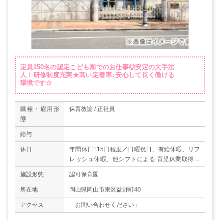
定員250名の認定こども園でのお仕事◎安定の大手法
人！研修制度充実★高い定着率♪安心して長く働ける
環境です☆
職種・雇用形
保育教諭 / 正社員
態
給与
休日
年間休日115日程度／日曜祝日、有給休暇、リフ
レッシュ休暇、他シフトによる 育児休業取得実
績あり
施設形態
認可保育園
所在地
岡山県岡山市東区益野町40
アクセス
「お問い合わせください」