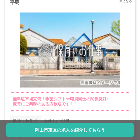
平島
無料駐車場完備！希望シフト☆職員同士の関係良好♪♪
療育にご興味のある方歓迎です！！
職種・雇用形
保育士 / 正社員
態
岡山市東区の求人を紹介してもらう
給与