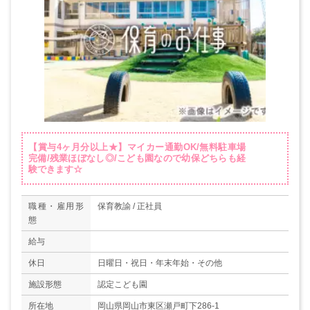
【賞与4ヶ月分以上★】マイカー通勤OK/無料駐車場
完備/残業ほぼなし◎/こども園なので幼保どちらも経
験できます☆
職種・雇用形
保育教諭 / 正社員
態
給与
休日
日曜日・祝日・年末年始・その他
施設形態
認定こども園
所在地
岡山県岡山市東区瀬戸町下286-1