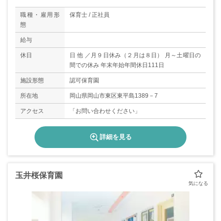
職種・雇用形
保育士 / 正社員
態
給与
休日
日 他 ／月９日休み（２月は８日） 月～土曜日の
間での休み 年末年始年間休日111日
施設形態
認可保育園
所在地
岡山県岡山市東区東平島1389－7
アクセス
「お問い合わせください」
詳細を見る
玉井桜保育園