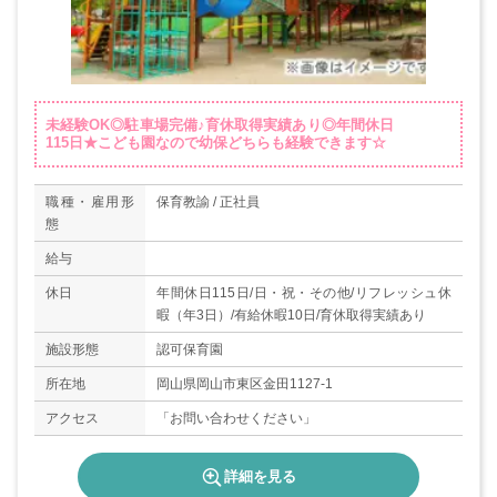
未経験OK◎駐車場完備♪育休取得実績あり◎年間休日
115日★こども園なので幼保どちらも経験できます☆
職種・雇用形
保育教諭 / 正社員
態
給与
休日
年間休日115日/日・祝・その他/リフレッシュ休
暇（年3日）/有給休暇10日/育休取得実績あり
施設形態
認可保育園
所在地
岡山県岡山市東区金田1127-1
アクセス
「お問い合わせください」
詳細を見る