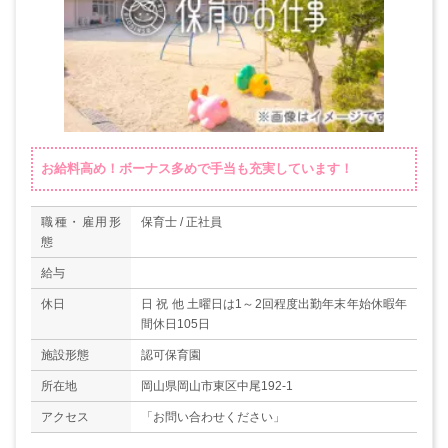
お給料高め！ボーナス多めで手当も充実しています！
職種・雇用形
保育士 / 正社員
態
給与
休日
日 祝 他 土曜日は1～2回程度出勤年末年始休暇年
間休日105日
施設形態
認可保育園
所在地
岡山県岡山市東区中尾192-1
アクセス
「お問い合わせください」