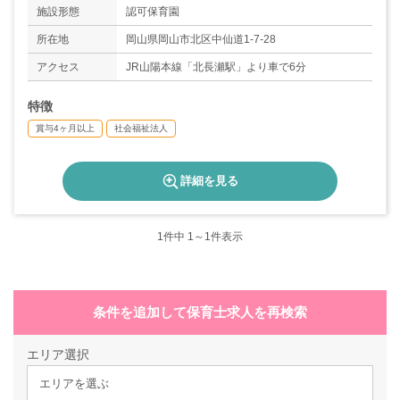
施設形態
認可保育園
所在地
岡山県岡山市北区中仙道1-7-28
アクセス
JR山陽本線「北長瀬駅」より車で6分
特徴
賞与4ヶ月以上
社会福祉法人
詳細を見る
1
件中 1～1件表示
条件を追加して保育士求人を再検索
エリア選択
エリアを選ぶ