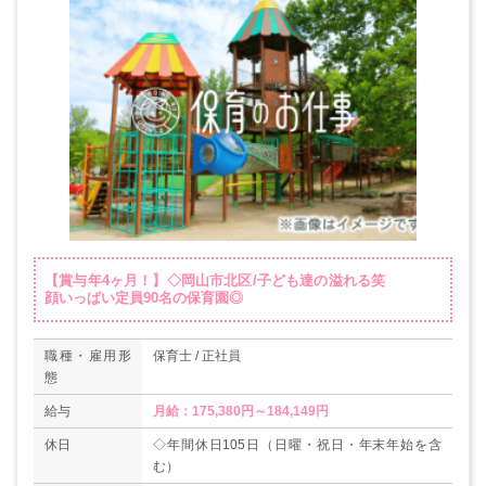
【賞与年4ヶ月！】◇岡山市北区/子ども達の溢れる笑
顔いっぱい定員90名の保育園◎
職種・雇用形
保育士 / 正社員
態
給与
月給：175,380円～184,149円
休日
◇年間休日105日（日曜・祝日・年末年始を含
む）