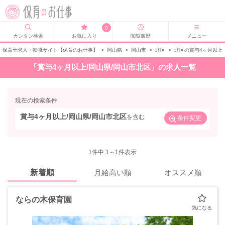
0
カンタン検索
お気に入り
閲覧履歴
メニュー
保育士求人・転職サイト【保育のお仕事】
>
岡山県
>
岡山市
>
北区
>
北区の賞与4ヶ月以上
「賞与4ヶ月以上/岡山県/岡山市北区」の求人一覧
現在の検索条件
賞与4ヶ月以上/岡山県/岡山市北区
を含む
条件変更
1
件中 1～1件表示
新着順
月給高い順
オススメ順
ならの木保育園