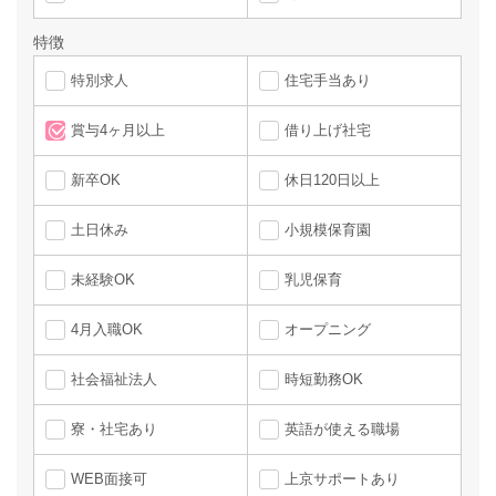
特徴
特別求人
住宅手当あり
賞与4ヶ月以上
借り上げ社宅
新卒OK
休日120日以上
土日休み
小規模保育園
未経験OK
乳児保育
4月入職OK
オープニング
社会福祉法人
時短勤務OK
寮・社宅あり
英語が使える職場
WEB面接可
上京サポートあり