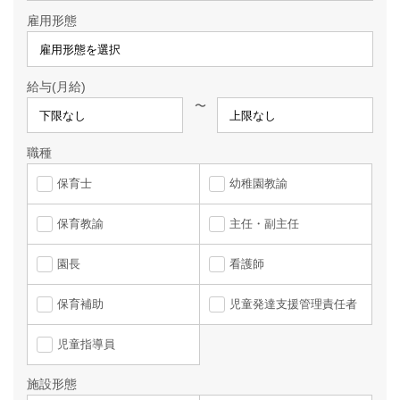
雇用形態
給与(月給)
〜
職種
保育士
幼稚園教諭
保育教諭
主任・副主任
園長
看護師
保育補助
児童発達支援管理責任者
児童指導員
施設形態