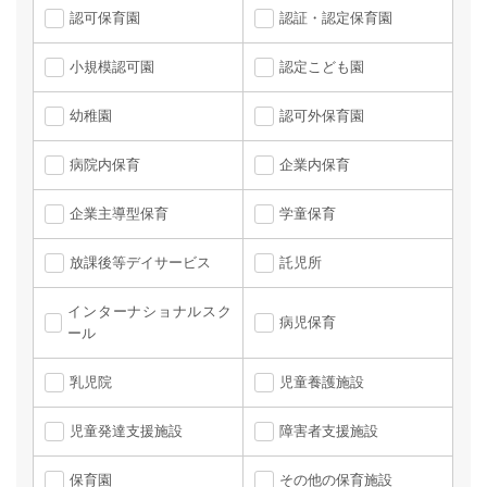
認可保育園
認証・認定保育園
小規模認可園
認定こども園
幼稚園
認可外保育園
病院内保育
企業内保育
企業主導型保育
学童保育
放課後等デイサービス
託児所
インターナショナルスク
病児保育
ール
乳児院
児童養護施設
児童発達支援施設
障害者支援施設
保育園
その他の保育施設