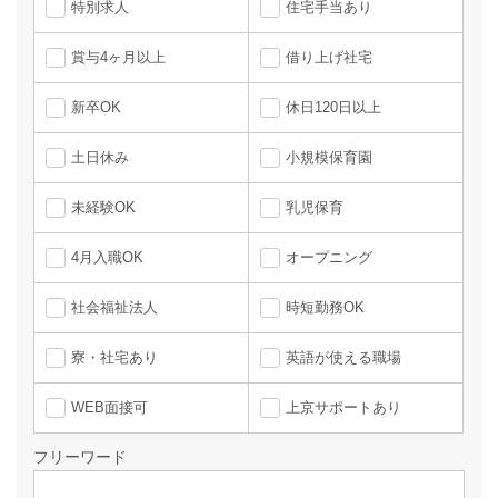
特別求人
住宅手当あり
賞与4ヶ月以上
借り上げ社宅
新卒OK
休日120日以上
土日休み
小規模保育園
未経験OK
乳児保育
4月入職OK
オープニング
社会福祉法人
時短勤務OK
寮・社宅あり
英語が使える職場
WEB面接可
上京サポートあり
フリーワード