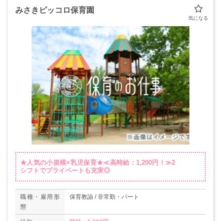
みさきピッコロ保育園
★人気の小規模×乳児保育★≪高時給：1,200円！≫2
シフトでプライベートも充実◎
職種・雇用形
保育教諭 / 非常勤・パート
態