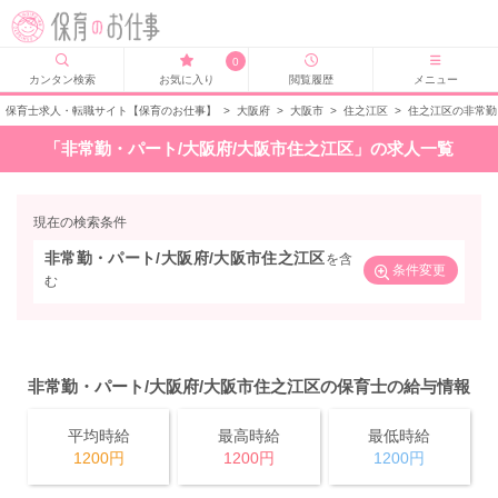
0
カンタン検索
お気に入り
閲覧履歴
メニュー
保育士求人・転職サイト【保育のお仕事】
>
大阪府
>
大阪市
>
住之江区
>
住之江区の非常勤
「非常勤・パート/大阪府/大阪市住之江区」の求人一覧
現在の検索条件
非常勤・パート/大阪府/大阪市住之江区
を含
条件変更
む
非常勤・パート/大阪府/大阪市住之江区の保育士の給与情報
平均時給
最高時給
最低時給
1200円
1200円
1200円