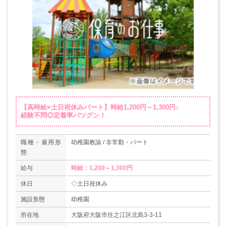
【高時給×土日祝休みパート】時給1,200円～1,300円♪
経験不問◎定着率バツグン！
職種・雇用形
幼稚園教諭 / 非常勤・パート
態
給与
時給：1,200～1,300円
休日
◇土日祝休み
施設形態
幼稚園
所在地
大阪府大阪市住之江区北島3-3-11