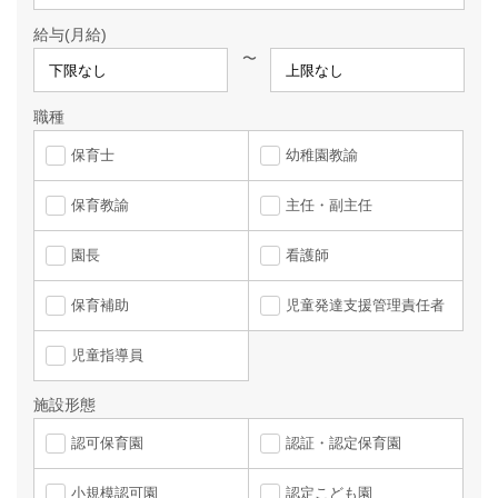
給与(月給)
〜
職種
保育士
幼稚園教諭
保育教諭
主任・副主任
園長
看護師
保育補助
児童発達支援管理責任者
児童指導員
施設形態
認可保育園
認証・認定保育園
小規模認可園
認定こども園