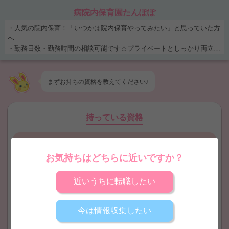
病院内保育園たんぽぽ
・人気の院内保育！「いつかは院内保育やってみたい」と思っていた方
へ
・勤務日数・勤務時間の相談可能です☆プライベートとしっかり両立！
・【小規模×乳児さんのみ】20名定員で子ども達としっかり向き合える
◎
・車通勤可能！雨の日も通勤ラクラク♪無料駐車場も完備！！ ・人気の
まずお持ちの
資格
を教えてください♪
院内保育！「いつかは院内保育やってみたい」と思っていた方へ ・勤
務日数・勤務時間の相談可能です☆プライベートとしっかり両立！ ・
【小規模×乳児さんのみ】20名定員で子ども達としっかり向き合える◎
持っている資格
・車通勤可能！雨の日も通勤ラクラク♪無料駐車場も完備！！
保育士
幼稚園教諭
お気持ちはどちらに近いですか？
近いうちに転職したい
保育士取得見込
幼稚園教諭取得見込
今は情報収集したい
看護師
地域限定保育士