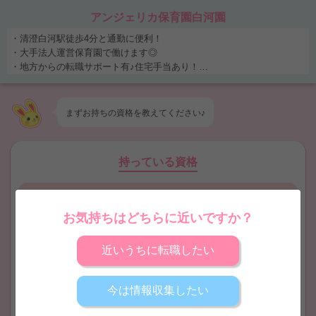
アンジェリカ保育園白河園
・清澄白河駅徒歩4分と通勤に便利！
・大手法人運営保育園で働けます◎
・地方からの転職サポート有♪住宅手当あり！
・研修制度や待遇面の充実☆ ・清澄白河駅徒歩4分と通勤に便利！ ・大
手法人運営保育園で働けます◎ ・地方からの転職サポート有♪住宅手当
あり！ ・研修制度や待遇面の充実☆
まずお持ちの
資格
を教えてください♪
持っている資格
保育士
幼稚園教諭
お気持ちはどちらに近いですか？
近いうちに転職したい
保育士取得見込
幼稚園教諭取得見込
今は情報収集したい
看護師
地域限定保育士