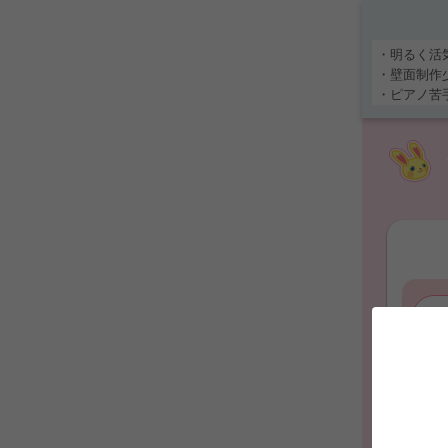
・明るく活
・壁面制作
・ピアノ苦
・離職率1
ュメンテー
希望休取得