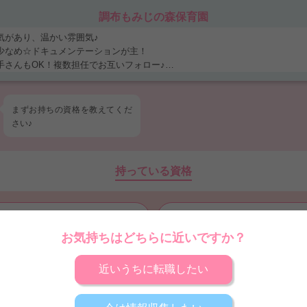
調布もみじの森保育園
気があり、温かい雰囲気♪
少なめ☆ドキュメンテーションが主！
手さんもOK！複数担任でお互いフォロー♪
5%以下★希望休取得可能！ ・明るく活気があり、温かい雰囲気♪ ・壁面制作
ションが主！ ・ピアノ苦手さんもOK！複数担任でお互いフォロー♪ ・離職率
可能！
まずお持ちの
資格
を教えてくだ
さい♪
持っている資格
保育士
幼稚園教諭
お気持ちはどちらに近いですか？
保育士取得見込
幼稚園教諭取得見込
近いうちに転職したい
看護師
地域限定保育士