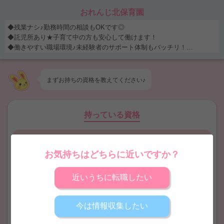
おれんじ北保育園
◆残業ナシ♪勤務時間の相談もOKです◎
◆託児所あり★子育て中の方も安心して働けます！
◆働きやすい職場環境♪未経験者のサポート体制もバッチリ！
◆◆マイカー通勤OK☆駐車場は全額園負担◎ ◆残業ナシ♪勤務時間の
相談もOKです◎ ◆託児所あり★子育て中の方も安心して働けます！ ◆
働きやすい職場環境♪未経験者のサポート体制もバッチリ！ ◆◆マイカ
まずお持ちの
資格
を教えてください♪
ー通勤OK☆駐車場は全額園負担◎
持っている資格
保育士
幼稚園教諭
お気持ちはどちらに近いですか？
近いうちに転職したい
保育士取得見込
幼稚園教諭取得見込
今は情報収集したい
看護師
地域限定保育士