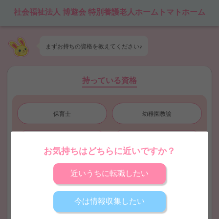
社会福祉法人 博遊会 特別養護老人ホームトマトホーム
まずお持ちの
資格
を教えてください♪
持っている資格
保育士
幼稚園教諭
保育士取得見込
幼稚園教諭取得見込
お気持ちはどちらに近いですか？
看護師
地域限定保育士
近いうちに転職したい
児童指導員
無資格
今は情報収集したい