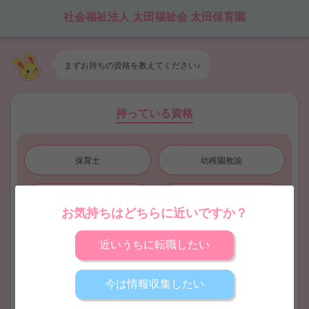
社会福祉法人 太田福祉会 太田保育園
まずお持ちの
資格
を教えてください♪
持っている資格
保育士
幼稚園教諭
保育士取得見込
幼稚園教諭取得見込
お気持ちはどちらに近いですか？
看護師
地域限定保育士
近いうちに転職したい
児童指導員
無資格
今は情報収集したい