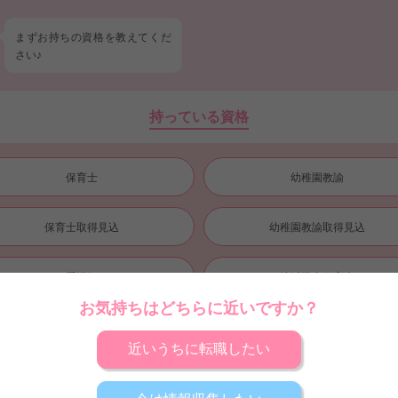
まずお持ちの
資格
を教えてくだ
さい♪
持っている資格
保育士
幼稚園教諭
保育士取得見込
幼稚園教諭取得見込
看護師
地域限定保育士
お気持ちはどちらに近いですか？
児童指導員
無資格
近いうちに転職したい
スタート