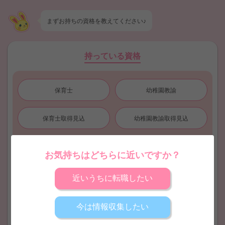
まずお持ちの
資格
を教えてください♪
持っている資格
保育士
幼稚園教諭
保育士取得見込
幼稚園教諭取得見込
看護師
地域限定保育士
お気持ちはどちらに近いですか？
児童指導員
無資格
近いうちに転職したい
今は情報収集したい
スタート