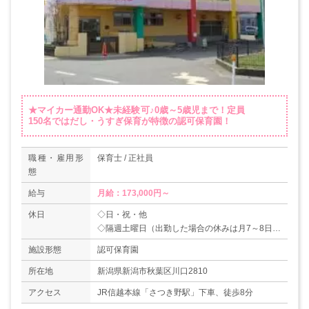
★マイカー通勤OK★未経験可♪0歳～5歳児まで！定員
150名ではだし・うすぎ保育が特徴の認可保育園！
職種・雇用形
保育士 / 正社員
態
給与
月給：173,000円～
休日
◇日・祝・他
◇隔週土曜日（出勤した場合の休みは月7～8日）
◇夏季休暇
施設形態
認可保育園
◇年末年始（31日～3日）
【年間休日数：108日】
所在地
新潟県新潟市秋葉区川口2810
アクセス
JR信越本線「さつき野駅」下車、徒歩8分