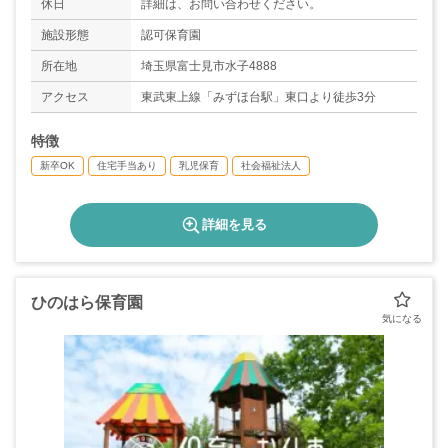
休日
詳細は、お問い合わせください。
施設形態
認可保育園
所在地
埼玉県富士見市水子4888
アクセス
東武東上線「みずほ台駅」東口より徒歩3分
特徴
新卒OK
住宅手当あり
乳児保育
社会福祉法人
詳細を見る
ひのはら保育園