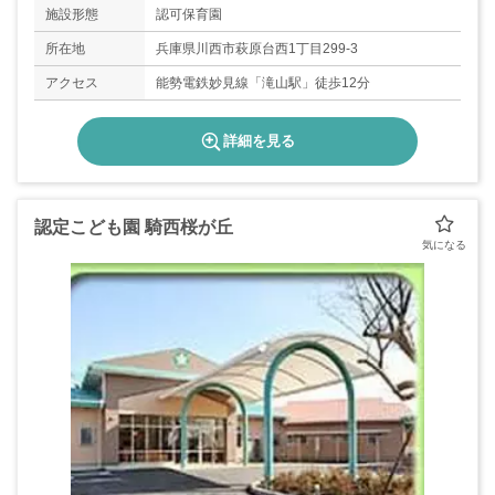
年末年始、お盆休み
施設形態
認可保育園
有給休暇6ヶ月経過後10日
所在地
兵庫県川西市萩原台西1丁目299-3
アクセス
能勢電鉄妙見線「滝山駅」徒歩12分
詳細を見る
認定こども園 騎西桜が丘