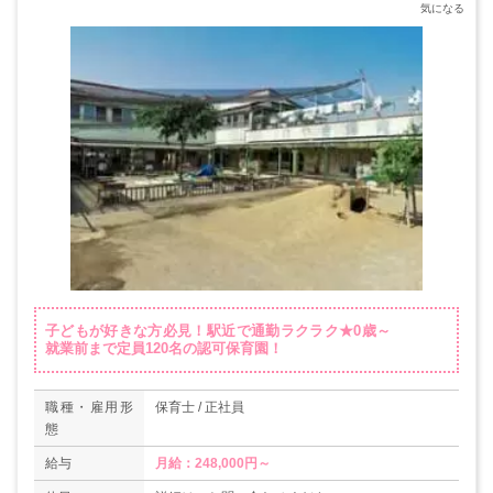
子どもが好きな方必見！駅近で通勤ラクラク★0歳～
就業前まで定員120名の認可保育園！
職種・雇用形
保育士 / 正社員
態
給与
月給：248,000円～