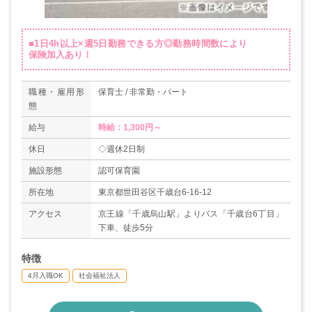
■1日4h以上×週5日勤務できる方◎勤務時間数により
保険加入あり！
職種・雇用形
保育士 / 非常勤・パート
態
給与
時給：1,300円～
休日
◇週休2日制
施設形態
認可保育園
所在地
東京都世田谷区千歳台6-16-12
アクセス
京王線「千歳烏山駅」よりバス「千歳台6丁目」
下車、徒歩5分
特徴
4月入職OK
社会福祉法人