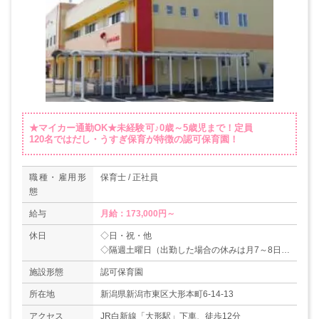
★マイカー通勤OK★未経験可♪0歳～5歳児まで！定員
120名ではだし・うすぎ保育が特徴の認可保育園！
職種・雇用形
保育士 / 正社員
態
給与
月給：173,000円～
休日
◇日・祝・他
◇隔週土曜日（出勤した場合の休みは月7～8日）
◇夏季休暇
施設形態
認可保育園
◇年末年始（31日～3日）
【年間休日数：108日】
所在地
新潟県新潟市東区大形本町6-14-13
アクセス
JR白新線「大形駅」下車、徒歩12分