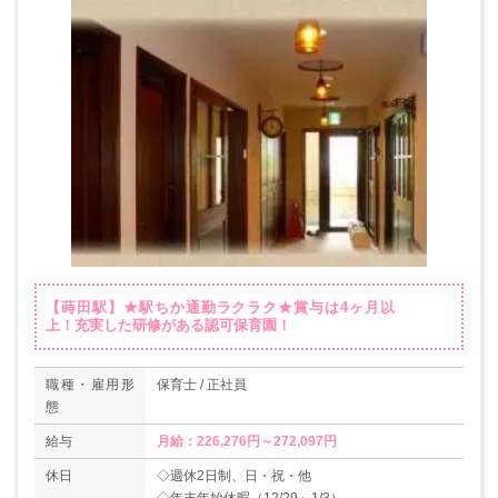
【蒔田駅】★駅ちか通勤ラクラク★賞与は4ヶ月以
上！充実した研修がある認可保育園！
職種・雇用形
保育士 / 正社員
態
給与
月給：226,276円～272,097円
休日
◇週休2日制、日・祝・他