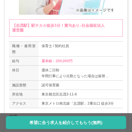
【志茂駅】駅チカ☆徒歩3分！賞与あり♪社会福祉法人
運営園
職種・雇用形
保育士 / 契約社員
態
給与
基本給：200,000円
休日
週休二日制
年間行事により出勤となった場合は振替
施設形態
認可保育園
所在地
東京都北区志茂3-11-6
アクセス
東京メトロ南北線「志茂駅」2番出口 徒歩3分
特徴
希望に合う求人を紹介してもらう(無料)
社会福祉法人