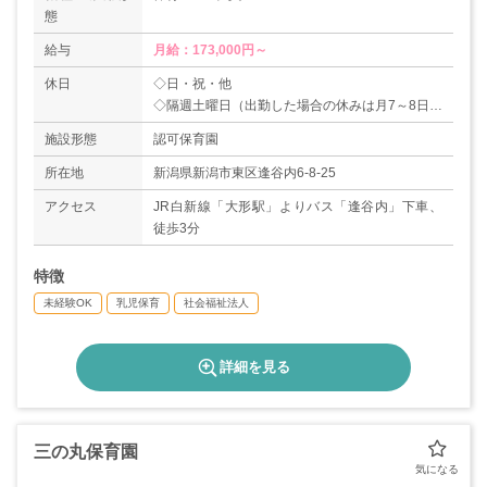
態
給与
月給：173,000円～
休日
◇日・祝・他
◇隔週土曜日（出勤した場合の休みは月7～8日）
◇夏季休暇
施設形態
認可保育園
◇年末年始（31日～3日）
【年間休日数：108日】
所在地
新潟県新潟市東区逢谷内6-8-25
アクセス
JR白新線「大形駅」よりバス「逢谷内」下車、
徒歩3分
特徴
未経験OK
乳児保育
社会福祉法人
詳細を見る
三の丸保育園