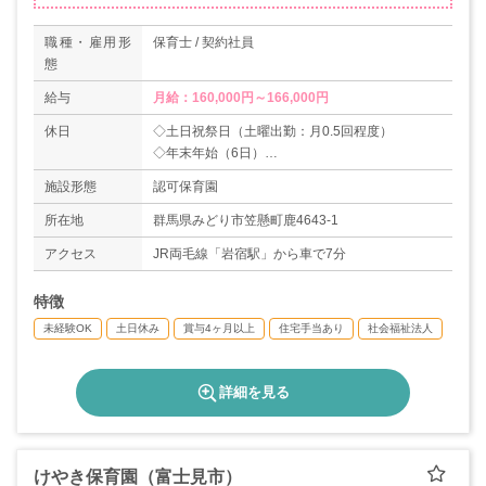
職種・雇用形
保育士 / 契約社員
態
給与
月給：160,000円～166,000円
休日
◇土日祝祭日（土曜出勤：月0.5回程度）
◇年末年始（6日）
◇産休・育休あり
施設形態
認可保育園
◇介護休暇あり
所在地
群馬県みどり市笠懸町鹿4643-1
アクセス
JR両毛線「岩宿駅」から車で7分
特徴
未経験OK
土日休み
賞与4ヶ月以上
住宅手当あり
社会福祉法人
詳細を見る
けやき保育園（富士見市）