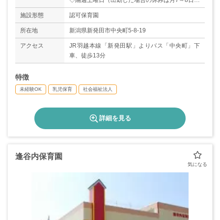
◇隔週土曜日（出勤した場合の休みは月7～8日）
◇夏季休暇
施設形態
認可保育園
◇年末年始（31日～3日）
【年間休日数：108日】
所在地
新潟県新発田市中央町5-8-19
アクセス
JR羽越本線「新発田駅」よりバス「中央町」下
車、徒歩13分
特徴
未経験OK
乳児保育
社会福祉法人
詳細を見る
逢谷内保育園