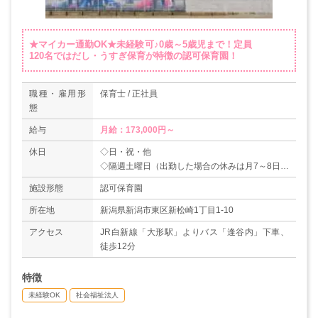
★マイカー通勤OK★未経験可♪0歳～5歳児まで！定員
120名ではだし・うすぎ保育が特徴の認可保育園！
職種・雇用形
保育士 / 正社員
態
給与
月給：173,000円～
休日
◇日・祝・他
◇隔週土曜日（出勤した場合の休みは月7～8日）
◇夏季休暇
施設形態
認可保育園
◇年末年始（31日～3日）
◇年間休日数：108日
所在地
新潟県新潟市東区新松崎1丁目1-10
アクセス
JR白新線「大形駅」よりバス「逢谷内」下車、
徒歩12分
特徴
未経験OK
社会福祉法人