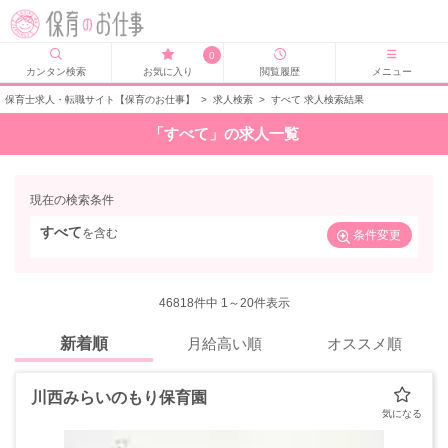
0
カンタン検索
お気に入り
閲覧履歴
メニュー
保育士求人・転職サイト【保育のお仕事】
>
求人検索
>
すべて 求人検索結果
「すべて」の求人一覧
現在の検索条件
すべて
を含む
条件変更
46818
件中 1～20件表示
新着順
月給高い順
オススメ順
川西みらいのもり保育園