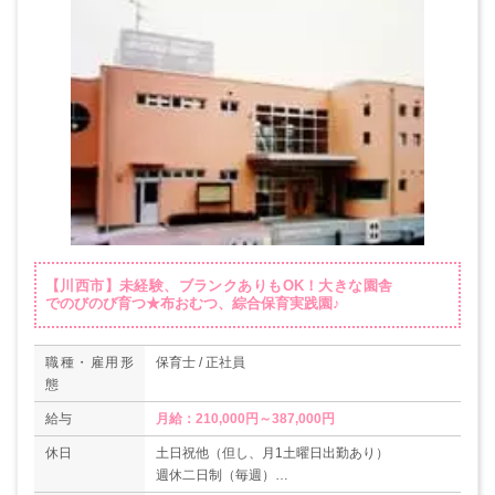
【川西市】未経験、ブランクありもOK！大きな園舎
でのびのび育つ★布おむつ、綜合保育実践園♪
職種・雇用形
保育士 / 正社員
態
給与
月給：210,000円～387,000円
休日
土日祝他（但し、月1土曜日出勤あり）
週休二日制（毎週）