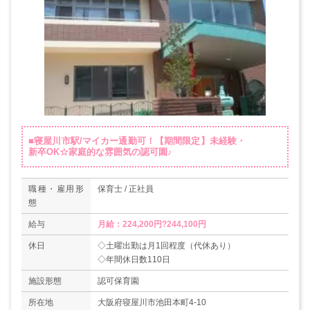
■寝屋川市駅/マイカー通勤可！【期間限定】未経験・
新卒OK☆家庭的な雰囲気の認可園♪
職種・雇用形
保育士 / 正社員
態
給与
月給：224,200円?244,100円
休日
◇土曜出勤は月1回程度（代休あり）
◇年間休日数110日
施設形態
認可保育園
所在地
大阪府寝屋川市池田本町4-10