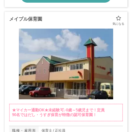
メイプル保育園
★マイカー通勤OK★未経験可♪0歳～5歳児まで！定員
90名ではだし・うすぎ保育が特徴の認可保育園！
職種・雇用形
保育士 / 正社員