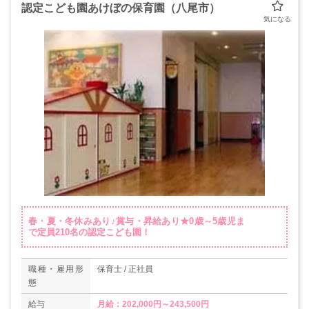
認定こども園あけぼの保育園（八尾市）
春・夏・冬休みあり♪賞与・昇給あり★0歳～5歳児ま
で定員210名の認定こども園！
職種・雇用形
保育士 / 正社員
態
給与
月給：202,000円～243,500円