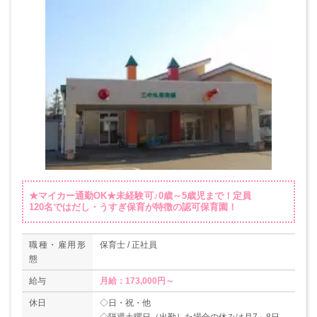
★マイカー通勤OK★未経験可♪0歳～5歳児まで！定員
120名ではだし・うすぎ保育が特徴の認可保育園！
職種・雇用形
保育士 / 正社員
態
給与
月給：173,000円～
休日
◇日・祝・他