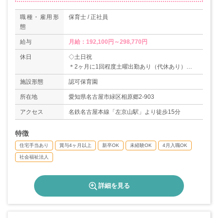
職種・雇用形
保育士 / 正社員
態
給与
月給：192,100円～298,770円
休日
◇土日祝
＊2ヶ月に1回程度土曜出勤あり（代休あり）
＊休日保育を実施しているので年に6～8回程度日
施設形態
認可保育園
祝出勤あり
◇有給休暇
所在地
愛知県名古屋市緑区相原郷2-903
◇産休・育休取得実績あり
アクセス
名鉄名古屋本線「左京山駅」より徒歩15分
＊年間休日数110日
特徴
住宅手当あり
賞与4ヶ月以上
新卒OK
未経験OK
4月入職OK
社会福祉法人
詳細を見る