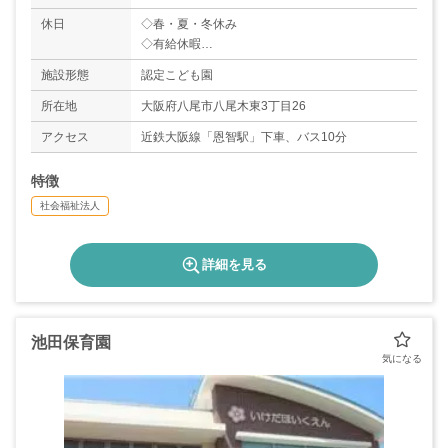
休日
◇春・夏・冬休み
◇有給休暇
◇週休2日
施設形態
認定こども園
※土曜日は3週間に1回出勤
所在地
大阪府八尾市八尾木東3丁目26
アクセス
近鉄大阪線「恩智駅」下車、バス10分
特徴
社会福祉法人
詳細を見る
池田保育園