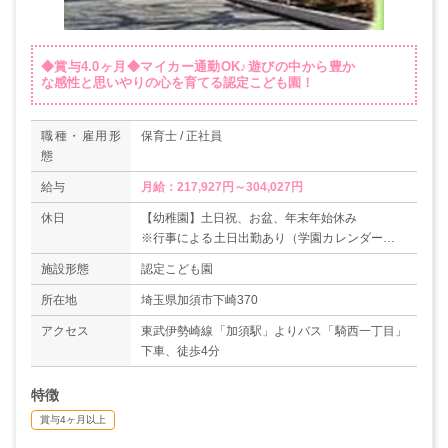
◆賞与4.0ヶ月◆マイカー通勤OK♪遊びの中から豊か
な感性と思いやりの心を育てる認定こども園！
職種・雇用形
保育士 / 正社員
態
給与
月給：217,927円～304,027円
休日
【幼稚園】土日祝、お盆、年末年始休み
※行事による土日出勤あり（学園カレンダーによ
る）
施設形態
認定こども園
※年間休日数：120日
【保育園】土日祝、お盆、年末年始休み
所在地
埼玉県加須市下崎370
※シフト及び園行事による土曜出勤あり（学園カ
アクセス
東武伊勢崎線「加須駅」よりバス「騎西一丁目」
レンダーによる）
下車、徒歩4分
※年間休日数：120日
特徴
賞与4ヶ月以上