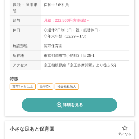
職種・雇用形
保育士 / 正社員
態
給与
月給：222,500円(初任給)～
休日
◇週休2日制（日・祝・振替休日）
◇年末年始（12/29～1/3）
施設形態
認可保育園
所在地
東京都調布市小島町3丁目28-1
アクセス
京王相模原線「京王多摩川駅」より徒歩5分
特徴
賞与4ヶ月以上
新卒OK
社会福祉法人
詳細を見る
小さな足あと保育園