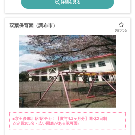
詳細を見る
双葉保育園（調布市）
■京王多摩川駅/駅チカ！【賞与4.3ヶ月分】週休2日制
☆定員105名・広い園庭がある認可園♪