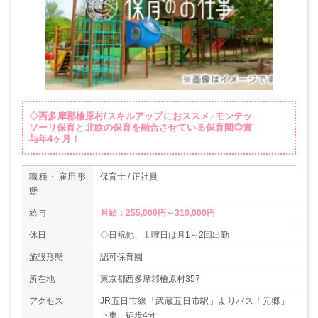
◇西多摩郡檜原村/スキルアップにおススメ♪モンテッ
ソーリ保育と北欧の保育を融合させている保育園◎賞
与年4ヶ月！
職種・雇用形
保育士 / 正社員
態
給与
月給：255,000円～310,000円
休日
◇日祝他、土曜日は月1～2回出勤
施設形態
認可保育園
所在地
東京都西多摩郡檜原村357
アクセス
JR五日市線「武蔵五日市駅」よりバス「元郷」
下車、徒歩4分