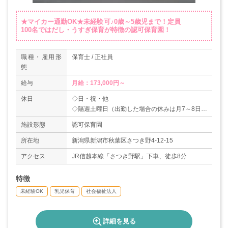
★マイカー通勤OK★未経験可♪0歳～5歳児まで！定員
100名ではだし・うすぎ保育が特徴の認可保育園！
職種・雇用形
保育士 / 正社員
態
給与
月給：173,000円～
休日
◇日・祝・他
◇隔週土曜日（出勤した場合の休みは月7～8日）
◇夏季休暇
施設形態
認可保育園
◇年末年始（31日～3日）
【年間休日数：108日】
所在地
新潟県新潟市秋葉区さつき野4-12-15
アクセス
JR信越本線「さつき野駅」下車、徒歩8分
特徴
未経験OK
乳児保育
社会福祉法人
詳細を見る