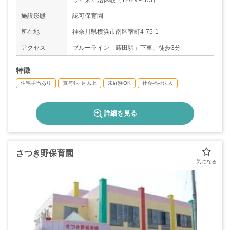
◇年末年始休暇（12/29～1/3）
※年間カレンダーによる
施設形態
認可保育園
◇有給休暇
◇育児休業取得実績あり
所在地
神奈川県横浜市南区宿町4-75-1
◇年間休日数：108日
アクセス
ブルーライン「蒔田駅」下車、徒歩3分
特徴
住宅手当あり
賞与4ヶ月以上
未経験OK
社会福祉法人
詳細を見る
さつき野保育園