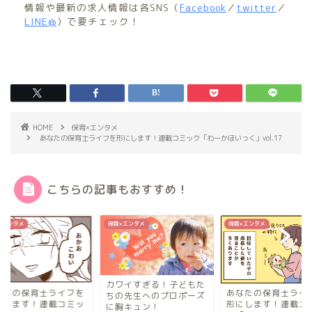
情報や最新の求人情報は各SNS（
Facebook
／
twitter
／
LINE@
）で要チェック！
HOME
保育×エンタメ
あなたの保育士ライフを形にします！連載コミック「わーかほいっく」vol.17
こちらの記事もおすすめ！
×エンタメ
保育×エンタメ
保育×エンタメ
カワイすぎる！子どもた
なたの保育士ライフを
あなたの保育士ライ
ちの先生へのプロポーズ
にします！連載コミッ
形にします！連載コ
に胸キュン！