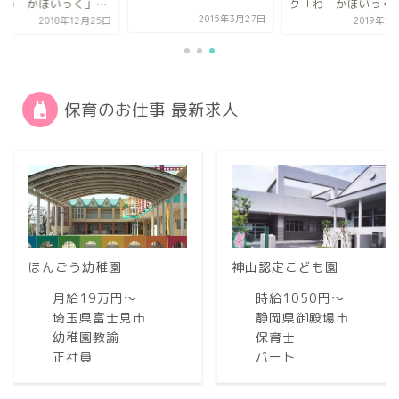
「わーかほいっく」
ク「わーかほいっく
v...
2015年3月27日
2018年12月25日
2019年1
保育のお仕事 最新求人
ほんごう幼稚園
神山認定こども園
月給19万円〜
時給1050円〜
埼玉県富士見市
静岡県御殿場市
幼稚園教諭
保育士
正社員
パート