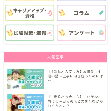
人気記事
1
【4歳児との接し方】反抗期に4
歳の壁～上手に向き合うためには
～
2
【5歳児との接し方】～小学校へ
向けて～自ら考える力を育むかか
わり方とは？