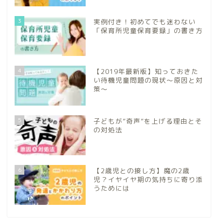
3
実例付き！初めてでも迷わない
「保育所児童保育要録」の書き方
4
【2019年最新版】知っておきた
い待機児童問題の現状～原因と対
策～
5
子どもが”奇声”を上げる理由とそ
の対処法
6
【2歳児との接し方】魔の2歳
児？イヤイヤ期の気持ちに寄り添
うためには