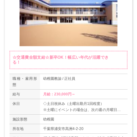
☆交通費全額支給☆新卒OK！幅広い年代が活躍でき
る！
職種・雇用形
幼稚園教諭 / 正社員
態
給与
月給：230,000円～
休日
◇土日祝休み（土曜出勤月1回程度）
※土曜にイベントの場合は、次の週の月曜日に代
休有り
施設形態
幼稚園
◇有給休暇
所在地
千葉県浦安市高洲4-2-20