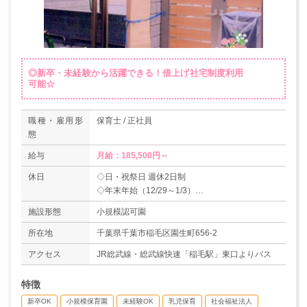
◎新卒・未経験から活躍できる！借上げ社宅制度利用
可能☆
職種・雇用形
保育士 / 正社員
態
給与
月給：185,500円～
休日
◇日・祝祭日 週休2日制
◇年末年始（12/29～1/3）
◇有給休暇
施設形態
小規模認可園
◇産休育休取得実績あり
《休園日》
所在地
千葉県千葉市稲毛区園生町656-2
日曜日・祝日・年末年始
アクセス
JR総武線・総武線快速「稲毛駅」東口よりバス
特徴
新卒OK
小規模保育園
未経験OK
乳児保育
社会福祉法人