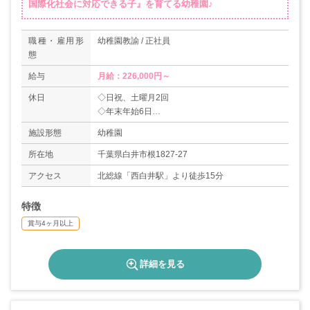
国際化社会に対応できる子』を育てる幼稚園♪
職種・雇用形
幼稚園教諭 / 正社員
態
給与
月給：226,000円～
休日
◇日祝、土曜月2回
◇年末年始6日
◇年次有給休暇
施設形態
幼稚園
所在地
千葉県白井市根1827-27
アクセス
北総線「西白井駅」より徒歩15分
特徴
賞与4ヶ月以上
詳細を見る