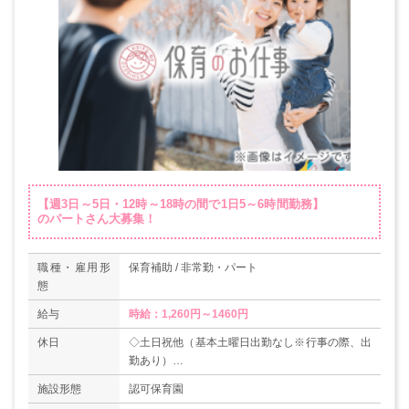
【週3日～5日・12時～18時の間で1日5～6時間勤務】
のパートさん大募集！
職種・雇用形
保育補助 / 非常勤・パート
態
給与
時給：1,260円～1460円
休日
◇土日祝他（基本土曜日出勤なし※行事の際、出
勤あり）
◇年末年始（12/29～1/3）
施設形態
認可保育園
◇育休取得実績あり