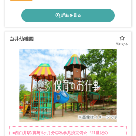
詳細を見る
白井幼稚園
■西白井駅/賞与4ヶ月分◎私学共済完備☆『21世紀の