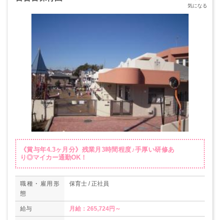
《賞与年4.3ヶ月分》残業月3時間程度♪手厚い研修あ
り◎マイカー通勤OK！
職種・雇用形
保育士 / 正社員
態
給与
月給：265,724円～