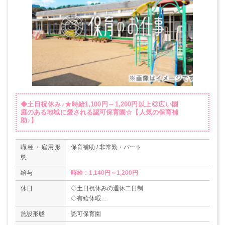
◆土日祝休み♪★時給1,100円～1,200円以上◎広い園
庭のある地域に愛される認可保育園☆【人気の保育補
助♪】
職種・雇用形
保育補助 / 非常勤・パート
態
給与
時給：1,140円～1,200円
休日
◇土日祝休みの週休二日制
◇有給休暇
◇夏季休暇
施設形態
認可保育園