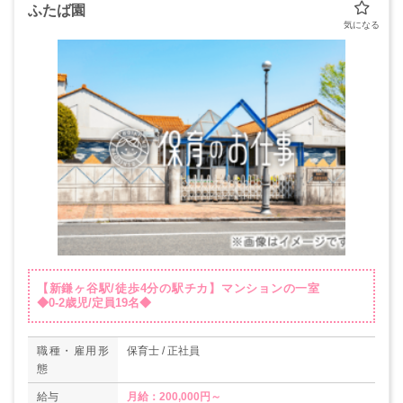
ふたば園
【新鎌ヶ谷駅/徒歩4分の駅チカ】マンションの一室
◆0-2歳児/定員19名◆
職種・雇用形
保育士 / 正社員
態
給与
月給：200,000円～