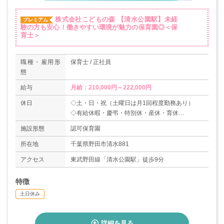
株式会社こどもの森
【清水公園駅】未経
プレミアム
験の方も安心！働きやすい環境が魅力の保育園◎＜保
育士＞
職種・雇用形
保育士 / 正社員
態
給与
月給：210,000円～222,000円
休日
◇土・日・祝（土曜日は月1回程度勤務あり）
◇有給休暇・慶弔・特別休・産休・育休
◇年末年始（12/29～1/3）
施設形態
認可保育園
所在地
千葉県野田市清水881
アクセス
東武野田線「清水公園駅」徒歩9分
特徴
土日休み
詳細を見る