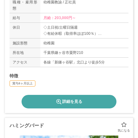
職種・雇用形
幼稚園教諭 / 正社員
態
給与
月給：203,000円～
休日
◇土日祝/土曜日隔週
◇有給休暇（取得率ほぼ100％）
＊年間休日105日
施設形態
幼稚園
所在地
千葉県鎌ヶ谷市粟野210
アクセス
各線「新鎌ヶ谷駅」北口より徒歩5分
特徴
賞与4ヶ月以上
詳細を見る
ハミングバード