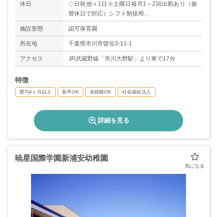
休日
◇日祝他＋1日※土曜日毎月1～2回出勤あり（振
替休日で対応）シフト制採用
◇有給休暇
施設形態
認可保育園
◇育休産休制度あり
＊年間休日数114日
所在地
千葉県市川市曽谷3-11-1
アクセス
JR武蔵野線「市川大野駅」より車で17分
特徴
賞与4ヶ月以上
新卒OK
未経験OK
社会福祉法人
詳細を見る
暁星国際学園新浦安幼稚園