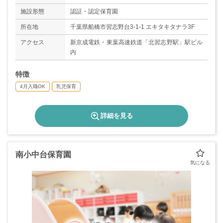
日）
施設形態
認証・認定保育園
※曜日によっての変更も相談可
所在地
千葉県船橋市習志野台3-1-1 エキタキタナラ3F
アクセス
新京成電鉄・東葉高速鉄道「北習志野駅」駅ビル
内
特徴
4月入職OK
乳児保育
詳細を見る
南小中台保育園