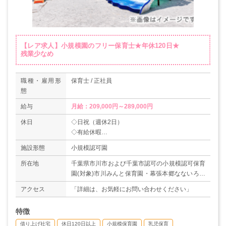
【レア求人】小規模園のフリー保育士★年休120日★
残業少なめ
職種・雇用形
保育士 / 正社員
態
給与
月給：209,000円～289,000円
休日
◇日祝（週休2日）
◇有給休暇
◇夏季休暇（3日）
施設形態
小規模認可園
◇年末年始休暇（6日）
＊年間休日数120日
所在地
千葉県市川市および千葉市認可の小規模認可保育
園(対象)市川みんと保育園・幕張本郷なないろ保
育室・稲毛ふわり保育室・西千葉たんぽぽ保育
アクセス
「詳細は、お気軽にお問い合わせください」
室・蘇我うらら保育室。新園開園に伴い、対象保
育所が増える可能性があります。
特徴
借り上げ社宅
休日120日以上
小規模保育園
乳児保育