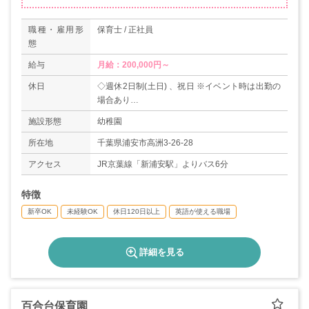
職種・雇用形
保育士 / 正社員
態
給与
月給：200,000円～
休日
◇週休2日制(土日) 、祝日 ※イベント時は出勤の
場合あり
◇有給休暇
施設形態
幼稚園
◇GW
◇夏季休暇
所在地
千葉県浦安市高洲3-26-28
◇年末年始休暇
アクセス
JR京葉線「新浦安駅」よりバス6分
◇慶弔休暇
◇産前・産後休暇・育児休暇（取得実績あり）
特徴
＊年間休日120日
新卒OK
未経験OK
休日120日以上
英語が使える職場
詳細を見る
百合台保育園