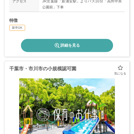
アクセス
JR京葉線「新浦安駅」よりバス10分「高州中央
公園前」下車
特徴
新卒OK
詳細を見る
千葉市・市川市の小規模認可園