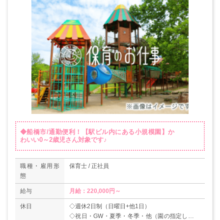
◆船橋市/通勤便利！【駅ビル内にある小規模園】か
わいい0～2歳児さん対象です♪
職種・雇用形
保育士 / 正社員
態
給与
月給：220,000円～
休日
◇週休2日制（日曜日+他1日）
◇祝日・GW・夏季・冬季・他（園の指定した休