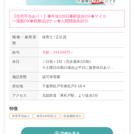
【住宅手当あり！】◆年休120日◆駅徒歩2分◆マイカ
ー通勤OK◆残業ほぼナシ◆人間関係良好◎
職種・雇用形
保育士 / 正社員
態
給与
月給：244,500円～
休日
◇日祝＋1日（完全週休2日制）
※土曜日出勤の場合は平日に振替休日あり
◇有給休暇
施設形態
認可保育園
◇産休・育休
＊年間休日120日
所在地
千葉県松戸市東松戸2-16-4
アクセス
北総鉄道「東松戸駅」より徒歩2分
特徴
住宅手当あり
休日120日以上
社会福祉法人
詳細を見る