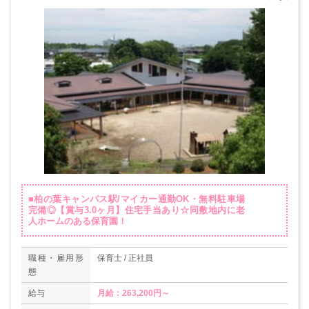
■柏の葉キャンパス駅/マイカー通勤OK・無料駐車場
完備◎【賞与3.0ヶ月】住宅手当あり☆同敷地内に老
人ホームのある保育園！
職種・雇用形
保育士 / 正社員
態
給与
月給：263,200円～