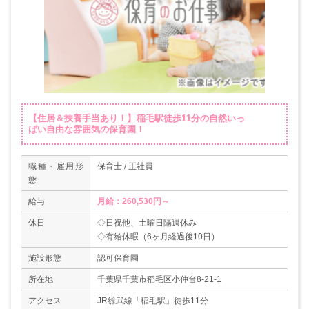
【住居＆扶養手当あり！】稲毛駅徒歩11分の自然いっ
ぱい自由な雰囲気の保育園！
職種・雇用形
保育士 / 正社員
態
給与
月給：260,530円～
休日
◇日祝他、土曜日隔週休み
◇有給休暇（6ヶ月経過後10日）
施設形態
認可保育園
所在地
千葉県千葉市稲毛区小仲台8-21-1
アクセス
JR総武線「稲毛駅」徒歩11分