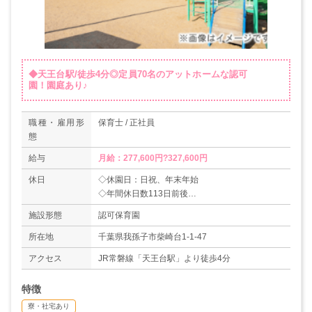
◆天王台駅/徒歩4分◎定員70名のアットホームな認可
園！園庭あり♪
職種・雇用形
保育士 / 正社員
態
給与
月給：277,600円?327,600円
休日
◇休園日：日祝、年末年始
◇年間休日数113日前後
◇有給休暇（6ヶ月経過後10日付与）
施設形態
認可保育園
所在地
千葉県我孫子市柴崎台1-1-47
アクセス
JR常磐線「天王台駅」より徒歩4分
特徴
寮・社宅あり