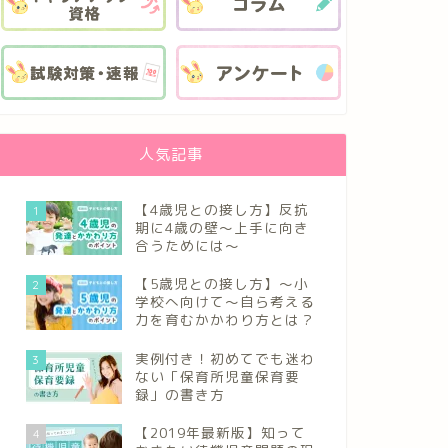
人気記事
【4歳児との接し方】反抗
1
期に4歳の壁～上手に向き
合うためには～
【5歳児との接し方】～小
2
学校へ向けて～自ら考える
力を育むかかわり方とは？
実例付き！初めてでも迷わ
3
ない「保育所児童保育要
録」の書き方
【2019年最新版】知って
4