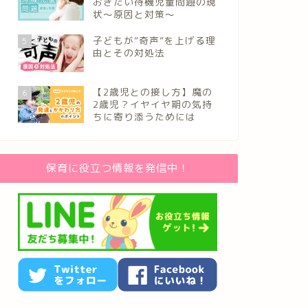
おきたい待機児童問題の現
状～原因と対策～
子どもが”奇声”を上げる理
5
由とその対処法
【2歳児との接し方】魔の
6
2歳児？イヤイヤ期の気持
ちに寄り添うためには
保育に役立つ情報を発信中！