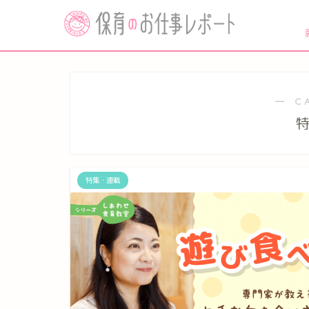
― C
特集・連載