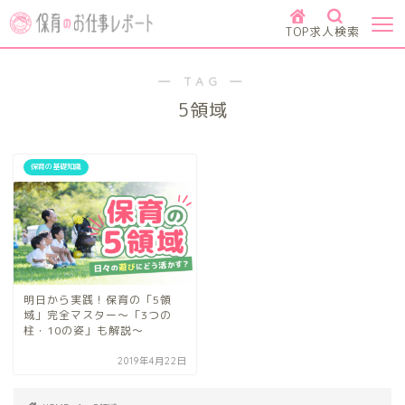
TOP
求人検索
― TAG ―
5領域
保育の基礎知識
明日から実践！保育の「5領
域」完全マスター～「3つの
柱・10の姿」も解説～
2019年4月22日