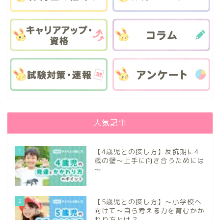
人気記事
1
【4歳児との接し方】反抗期に4
歳の壁～上手に向き合うためには
～
2
【5歳児との接し方】～小学校へ
向けて～自ら考える力を育むかか
わり方とは？