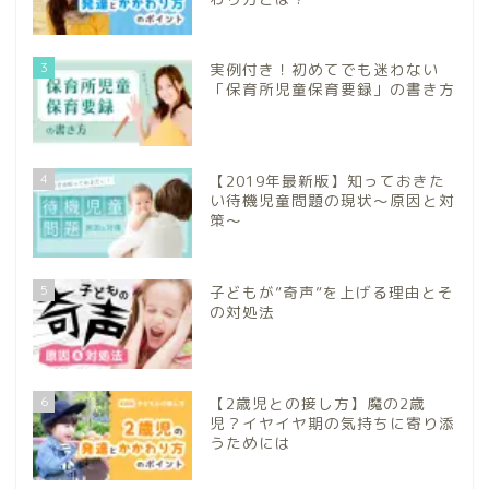
3
実例付き！初めてでも迷わない
「保育所児童保育要録」の書き方
4
【2019年最新版】知っておきた
い待機児童問題の現状～原因と対
策～
5
子どもが”奇声”を上げる理由とそ
の対処法
6
【2歳児との接し方】魔の2歳
児？イヤイヤ期の気持ちに寄り添
うためには