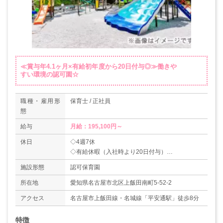
≪賞与年4.1ヶ月×有給初年度から20日付与◎≫働きや
すい環境の認可園☆
職種・雇用形
保育士 / 正社員
態
給与
月給：195,100円～
休日
◇4週7休
◇有給休暇（入社時より20日付与）
＊年間休日数111日
施設形態
認可保育園
所在地
愛知県名古屋市北区上飯田南町5-52-2
アクセス
名古屋市上飯田線・名城線「平安通駅」徒歩8分
特徴