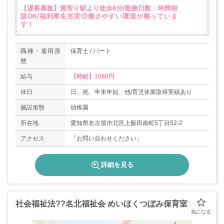
【遅番募集】最寄り駅より徒歩8分/勤務日数・時間相
談OK/福利厚生充実◎働きやすい環境が整っていま
す！
職種・雇用形
保育士 / パート
態
給与
【時給】1080円
休日
日、祝、年末年始、他/育児休業取得実績あり
施設形態
幼稚園
所在地
愛知県名古屋市北区上飯田南町5丁目52-2
アクセス
「お問い合わせください」
詳細を見る
社会福祉法??名北福祉会 めいほくつぼみ保育室