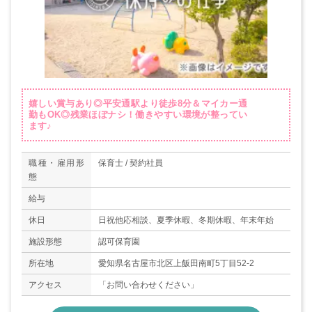
嬉しい賞与あり◎平安通駅より徒歩8分＆マイカー通
勤もOK◎残業ほぼナシ！働きやすい環境が整ってい
ます♪
職種・雇用形
保育士 / 契約社員
態
給与
休日
日祝他応相談、夏季休暇、冬期休暇、年末年始
施設形態
認可保育園
所在地
愛知県名古屋市北区上飯田南町5丁目52-2
アクセス
「お問い合わせください」