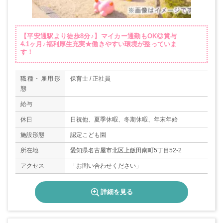
【平安通駅より徒歩8分♪】マイカー通勤もOK◎賞与
4.1ヶ月♪福利厚生充実★働きやすい環境が整っていま
す！
職種・雇用形
保育士 / 正社員
態
給与
休日
日祝他、夏季休暇、冬期休暇、年末年始
施設形態
認定こども園
所在地
愛知県名古屋市北区上飯田南町5丁目52-2
アクセス
「お問い合わせください」
詳細を見る