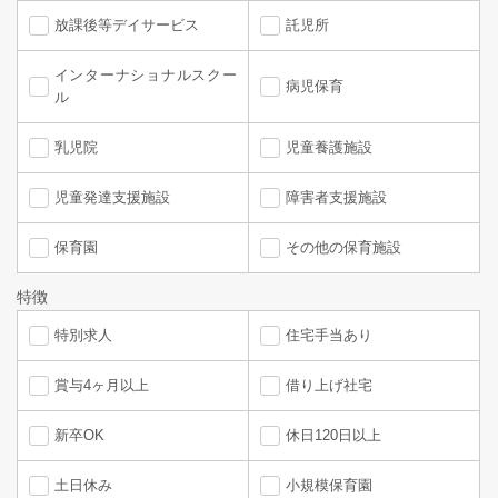
放課後等デイサービス
託児所
インターナショナルスクー
病児保育
ル
乳児院
児童養護施設
児童発達支援施設
障害者支援施設
保育園
その他の保育施設
特徴
特別求人
住宅手当あり
賞与4ヶ月以上
借り上げ社宅
新卒OK
休日120日以上
土日休み
小規模保育園