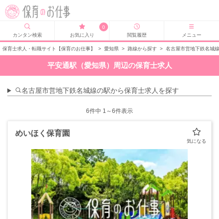
0
カンタン検索
お気に入り
閲覧履歴
メニュー
保育士求人・転職サイト【保育のお仕事】
>
愛知県
>
路線から探す
>
名古屋市営地下鉄名城
平安通駅（愛知県）周辺の保育士求人
名古屋市営地下鉄名城線の駅から保育士求人を探す
6
件中 1～6件表示
めいほく保育園