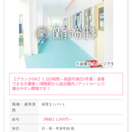
【ブランクOK】１日3時間～相談可能◎/早番・遅番
できる方優遇！/複数駅から徒歩圏内♪/アットホームで
働きやすい職場です！
職種・雇用形
保育士 / パート
態
給与
【時給】1,080円～
休日
日・祝・年末年始 他