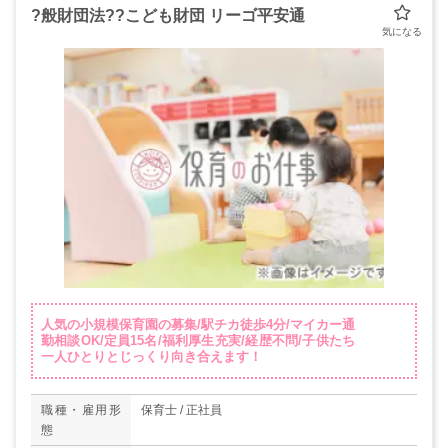
?般財団法??こども財団 リーゴ平安通
人気の小規模保育園の募集/駅チカ徒歩4分/マイカー通
勤相談OK/定員15名/福利厚生充実/経歴不問/子供たち
一人ひとりとじっくり向き合えます！
職種・雇用形
保育士 / 正社員
態