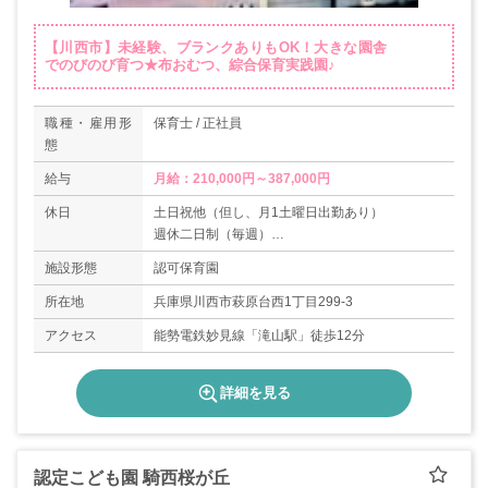
【川西市】未経験、ブランクありもOK！大きな園舎
でのびのび育つ★布おむつ、綜合保育実践園♪
職種・雇用形
保育士 / 正社員
態
給与
月給：210,000円～387,000円
休日
土日祝他（但し、月1土曜日出勤あり）
週休二日制（毎週）
年末年始、お盆休み
施設形態
認可保育園
有給休暇6ヶ月経過後10日
所在地
兵庫県川西市萩原台西1丁目299-3
アクセス
能勢電鉄妙見線「滝山駅」徒歩12分
詳細を見る
認定こども園 騎西桜が丘