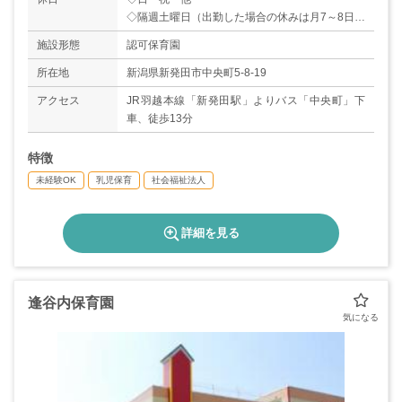
◇隔週土曜日（出勤した場合の休みは月7～8日）
◇夏季休暇
施設形態
認可保育園
◇年末年始（31日～3日）
【年間休日数：108日】
所在地
新潟県新発田市中央町5-8-19
アクセス
JR羽越本線「新発田駅」よりバス「中央町」下
車、徒歩13分
特徴
未経験OK
乳児保育
社会福祉法人
詳細を見る
逢谷内保育園