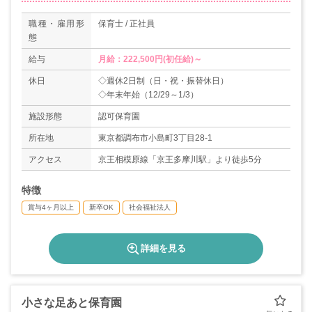
職種・雇用形
保育士 / 正社員
態
給与
月給：222,500円(初任給)～
休日
◇週休2日制（日・祝・振替休日）
◇年末年始（12/29～1/3）
施設形態
認可保育園
所在地
東京都調布市小島町3丁目28-1
アクセス
京王相模原線「京王多摩川駅」より徒歩5分
特徴
賞与4ヶ月以上
新卒OK
社会福祉法人
詳細を見る
小さな足あと保育園