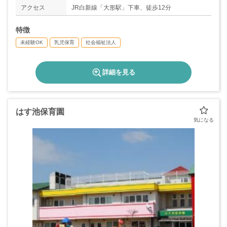
アクセス
JR白新線「大形駅」下車、徒歩12分
特徴
未経験OK
乳児保育
社会福祉法人
詳細を見る
はす池保育園