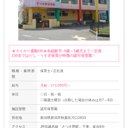
★マイカー通勤OK★未経験可♪0歳～5歳児まで！定員
150名ではだし・うすぎ保育が特徴の認可保育園！
職種・雇用形
保育士 / 正社員
態
給与
月給：173,000円～
休日
◇日・祝・他
◇隔週土曜日（出勤した場合の休みは月7～8日）
◇夏季休暇
施設形態
認可保育園
◇年末年始（31日～3日）
【年間休日数：108日】
所在地
新潟県新潟市秋葉区川口2810
アクセス
JR信越本線「さつき野駅」下車、徒歩8分