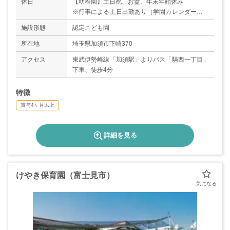
休日
【幼稚園】土日祝、お盆、年末年始休み
※行事による土日出勤あり（学園カレンダーによ
る）
施設形態
認定こども園
※年間休日数：120日
【保育園】土日祝、お盆、年末年始休み
所在地
埼玉県加須市下崎370
※シフト及び園行事による土曜出勤あり（学園カ
アクセス
東武伊勢崎線「加須駅」よりバス「騎西一丁目」
レンダーによる）
下車、徒歩4分
※年間休日数：120日
特徴
賞与4ヶ月以上
詳細を見る
けやき保育園（富士見市）