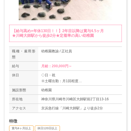
【給与高め×年休130日！！】2年目以降は賞与4.5ヶ月
★川崎大師駅から徒歩2分★定着率の高い幼稚園
職種・雇用形
幼稚園教諭 / 正社員
態
給与
月給：200,000円～
休日
◇日・祝
※土曜出勤：月1回程度
◇産休・育休実績あり
施設形態
幼稚園
◇有給休暇
＊年間休日130日
所在地
神奈川県川崎市川崎区大師駅前2丁目13-16
アクセス
京浜急行線「川崎大師駅」より徒歩2分
特徴
賞与4ヶ月以上
休日120日以上