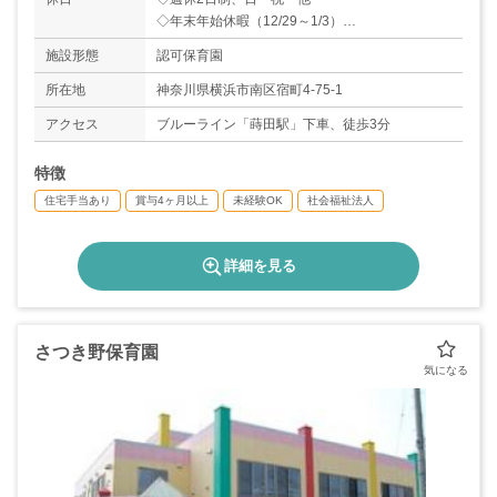
◇年末年始休暇（12/29～1/3）
※年間カレンダーによる
施設形態
認可保育園
◇有給休暇
◇育児休業取得実績あり
所在地
神奈川県横浜市南区宿町4-75-1
◇年間休日数：108日
アクセス
ブルーライン「蒔田駅」下車、徒歩3分
特徴
住宅手当あり
賞与4ヶ月以上
未経験OK
社会福祉法人
詳細を見る
さつき野保育園