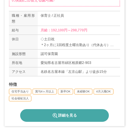
の笑顔に出会える認可園♪
職種・雇用形
保育士 / 正社員
態
給与
月給：192,100円～298,770円
休日
◇土日祝
＊2ヶ月に1回程度土曜出勤あり（代休あり）
＊休日保育を実施しているので年に6～8回程度日
施設形態
認可保育園
祝出勤あり
◇有給休暇
所在地
愛知県名古屋市緑区相原郷2-903
◇産休・育休取得実績あり
アクセス
名鉄名古屋本線「左京山駅」より徒歩15分
＊年間休日数110日
特徴
住宅手当あり
賞与4ヶ月以上
新卒OK
未経験OK
4月入職OK
社会福祉法人
詳細を見る