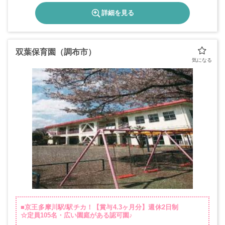
詳細を見る
双葉保育園（調布市）
■京王多摩川駅/駅チカ！【賞与4.3ヶ月分】週休2日制
☆定員105名・広い園庭がある認可園♪