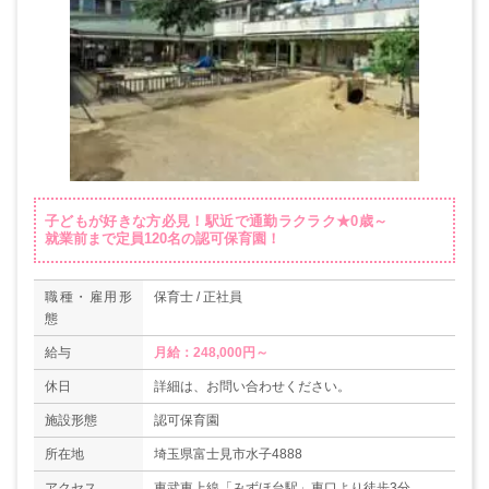
子どもが好きな方必見！駅近で通勤ラクラク★0歳～
就業前まで定員120名の認可保育園！
職種・雇用形
保育士 / 正社員
態
給与
月給：248,000円～
休日
詳細は、お問い合わせください。
施設形態
認可保育園
所在地
埼玉県富士見市水子4888
アクセス
東武東上線「みずほ台駅」東口より徒歩3分