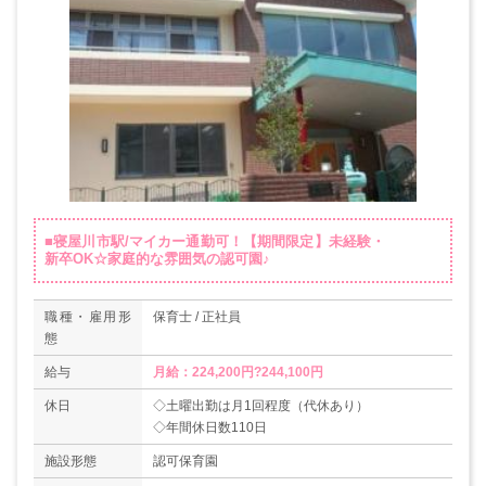
■寝屋川市駅/マイカー通勤可！【期間限定】未経験・
新卒OK☆家庭的な雰囲気の認可園♪
職種・雇用形
保育士 / 正社員
態
給与
月給：224,200円?244,100円
休日
◇土曜出勤は月1回程度（代休あり）
◇年間休日数110日
施設形態
認可保育園