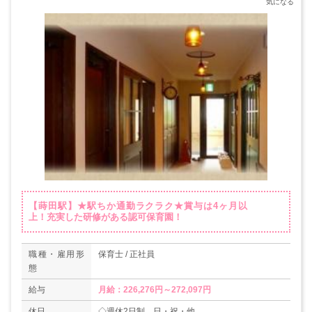
【蒔田駅】★駅ちか通勤ラクラク★賞与は4ヶ月以
上！充実した研修がある認可保育園！
職種・雇用形
保育士 / 正社員
態
給与
月給：226,276円～272,097円
休日
◇週休2日制、日・祝・他