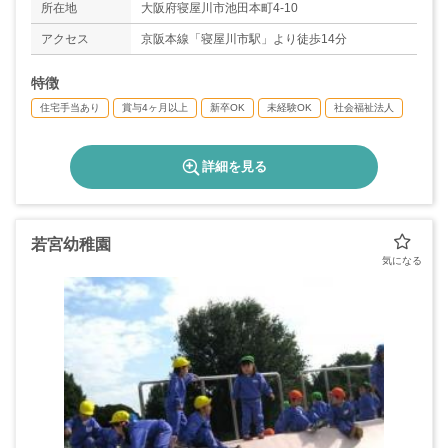
所在地
大阪府寝屋川市池田本町4-10
アクセス
京阪本線「寝屋川市駅」より徒歩14分
特徴
住宅手当あり
賞与4ヶ月以上
新卒OK
未経験OK
社会福祉法人
詳細を見る
若宮幼稚園