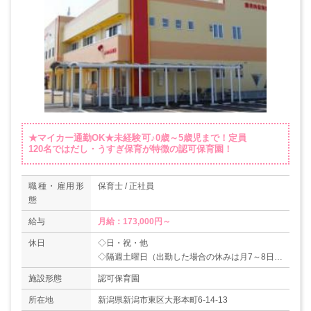
★マイカー通勤OK★未経験可♪0歳～5歳児まで！定員
120名ではだし・うすぎ保育が特徴の認可保育園！
職種・雇用形
保育士 / 正社員
態
給与
月給：173,000円～
休日
◇日・祝・他
◇隔週土曜日（出勤した場合の休みは月7～8日）
◇夏季休暇
施設形態
認可保育園
◇年末年始（31日～3日）
【年間休日数：108日】
所在地
新潟県新潟市東区大形本町6-14-13