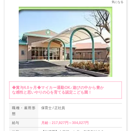
◆賞与4.0ヶ月◆マイカー通勤OK♪遊びの中から豊か
な感性と思いやりの心を育てる認定こども園！
職種・雇用形
保育士 / 正社員
態
給与
月給：217,927円～304,027円