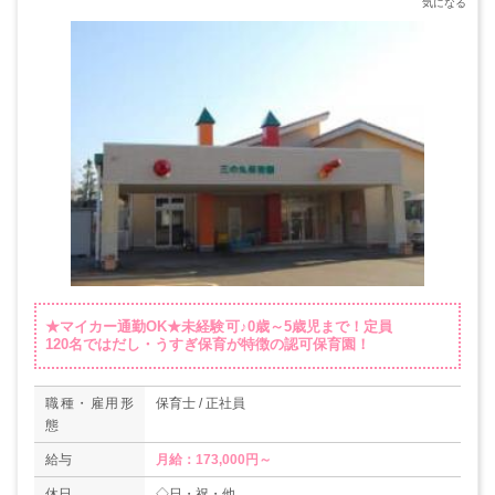
★マイカー通勤OK★未経験可♪0歳～5歳児まで！定員
120名ではだし・うすぎ保育が特徴の認可保育園！
職種・雇用形
保育士 / 正社員
態
給与
月給：173,000円～
休日
◇日・祝・他