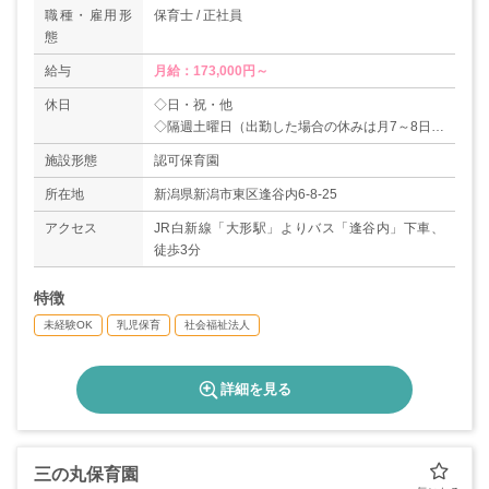
職種・雇用形
保育士 / 正社員
態
給与
月給：173,000円～
休日
◇日・祝・他
◇隔週土曜日（出勤した場合の休みは月7～8日）
◇夏季休暇
施設形態
認可保育園
◇年末年始（31日～3日）
【年間休日数：108日】
所在地
新潟県新潟市東区逢谷内6-8-25
アクセス
JR白新線「大形駅」よりバス「逢谷内」下車、
徒歩3分
特徴
未経験OK
乳児保育
社会福祉法人
詳細を見る
三の丸保育園