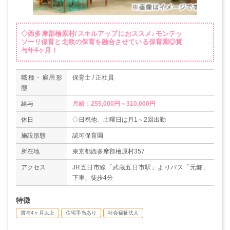
◇西多摩郡檜原村/スキルアップにおススメ♪モンテッ
ソーリ保育と北欧の保育を融合させている保育園◎賞
与年4ヶ月！
職種・雇用形
保育士 / 正社員
態
給与
月給：255,000円～310,000円
休日
◇日祝他、土曜日は月1～2回出勤
施設形態
認可保育園
所在地
東京都西多摩郡檜原村357
アクセス
JR五日市線「武蔵五日市駅」よりバス「元郷」
下車、徒歩4分
特徴
賞与4ヶ月以上
住宅手当あり
社会福祉法人