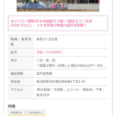
★マイカー通勤OK★未経験可♪0歳～5歳児まで！定員
120名ではだし・うすぎ保育が特徴の認可保育園！
職種・雇用形
保育士 / 正社員
態
給与
月給：173,000円～
休日
◇日・祝・他
◇隔週土曜日（出勤した場合の休みは月7～8日）
◇夏季休暇
施設形態
認可保育園
◇年末年始（31日～3日）
◇年間休日数：108日
所在地
新潟県新潟市東区新松崎1丁目1-10
アクセス
JR白新線「大形駅」よりバス「逢谷内」下車、
徒歩12分
特徴
未経験OK
社会福祉法人