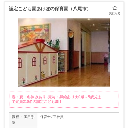
認定こども園あけぼの保育園（八尾市）
春・夏・冬休みあり♪賞与・昇給あり★0歳～5歳児ま
で定員210名の認定こども園！
職種・雇用形
保育士 / 正社員
態