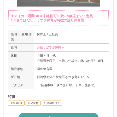
★マイカー通勤OK★未経験可♪0歳～5歳児まで！定員
100名ではだし・うすぎ保育が特徴の認可保育園！
職種・雇用形
保育士 / 正社員
態
給与
月給：173,000円～
休日
◇日・祝・他
◇隔週土曜日（出勤した場合の休みは月7～8日）
◇夏季休暇
施設形態
認可保育園
◇年末年始（31日～3日）
【年間休日数：108日】
所在地
新潟県新潟市秋葉区さつき野4-12-15
アクセス
JR信越本線「さつき野駅」下車、徒歩8分
特徴
未経験OK
乳児保育
社会福祉法人