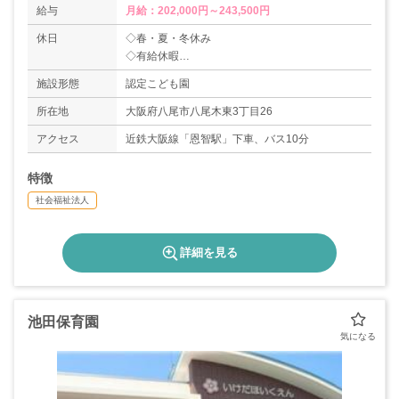
給与
月給：202,000円～243,500円
休日
◇春・夏・冬休み
◇有給休暇
◇週休2日
施設形態
認定こども園
※土曜日は3週間に1回出勤
所在地
大阪府八尾市八尾木東3丁目26
アクセス
近鉄大阪線「恩智駅」下車、バス10分
特徴
社会福祉法人
詳細を見る
池田保育園