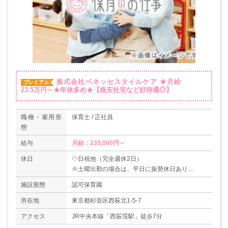
株式会社ベネッセスタイルケア
★月給
プレミアム
23.5万円～★年休多め★【格安社宅など好待遇◎】
職種・雇用形
保育士 / 正社員
態
給与
月給：235,000円～
休日
◇日祝他（完全週休2日）
※土曜出勤の場合は、平日に振替休日あり
◇年末年始休暇
施設形態
認可保育園
◇有給休暇
◇産前産後休職制度
所在地
東京都杉並区西荻北1-5-7
◇育児休職制度
アクセス
JR中央本線「西荻窪駅」徒歩7分
◇介護休職制度