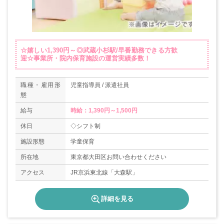
☆嬉しい1,390円～◎武蔵小杉駅/早番勤務できる方歓
迎☆事業所・院内保育施設の運営実績多数！
職種・雇用形
児童指導員 / 派遣社員
態
給与
時給：1,390円～1,500円
休日
◇シフト制
施設形態
学童保育
所在地
東京都大田区お問い合わせください
アクセス
JR京浜東北線「大森駅」
詳細を見る