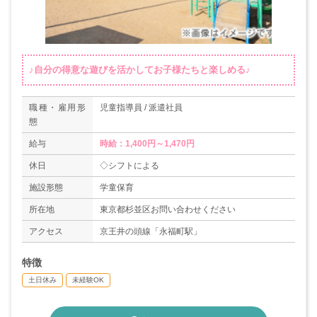
♪自分の得意な遊びを活かしてお子様たちと楽しめる♪
職種・雇用形
児童指導員 / 派遣社員
態
給与
時給：1,400円～1,470円
休日
◇シフトによる
施設形態
学童保育
所在地
東京都杉並区お問い合わせください
アクセス
京王井の頭線「永福町駅」
特徴
土日休み
未経験OK