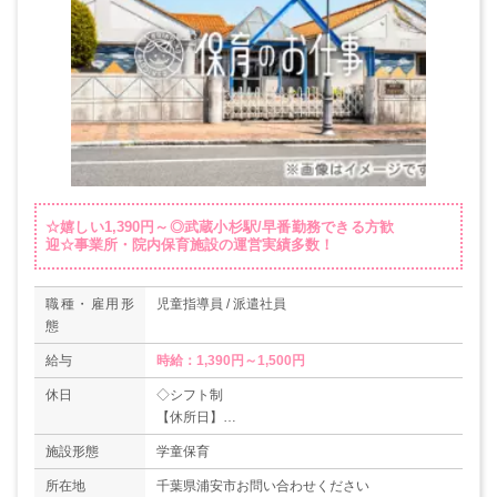
☆嬉しい1,390円～◎武蔵小杉駅/早番勤務できる方歓
迎☆事業所・院内保育施設の運営実績多数！
職種・雇用形
児童指導員 / 派遣社員
態
給与
時給：1,390円～1,500円
休日
◇シフト制
【休所日】
日曜・祝祭日・年末年始（12/29-1/3）
施設形態
学童保育
所在地
千葉県浦安市お問い合わせください