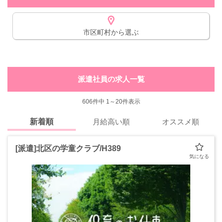
市区町村から選ぶ
派遣社員の求人一覧
606
件中 1～20件表示
新着順
月給高い順
オススメ順
[派遣]北区の学童クラブ/H389