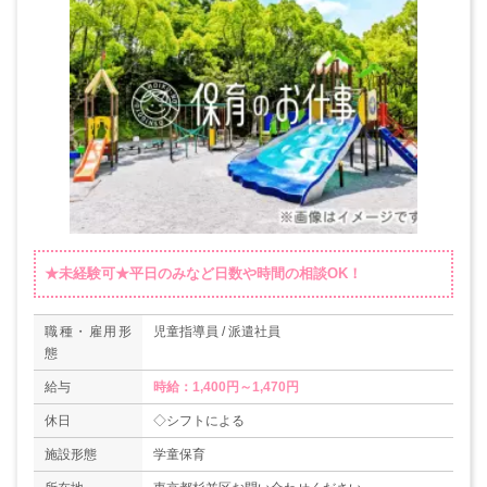
★未経験可★平日のみなど日数や時間の相談OK！
職種・雇用形
児童指導員 / 派遣社員
態
給与
時給：1,400円～1,470円
休日
◇シフトによる
施設形態
学童保育