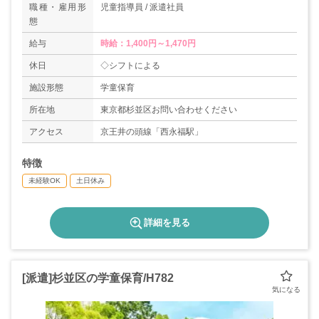
職種・雇用形
児童指導員 / 派遣社員
態
給与
時給：1,400円～1,470円
休日
◇シフトによる
施設形態
学童保育
所在地
東京都杉並区お問い合わせください
アクセス
京王井の頭線「西永福駅」
特徴
未経験OK
土日休み
詳細を見る
[派遣]杉並区の学童保育/H782