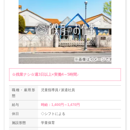
☆残業ナシ☆週3日以上×実働4～5時間♪
職種・雇用形
児童指導員 / 派遣社員
態
給与
時給：1,400円～1,470円
休日
◇シフトによる
施設形態
学童保育