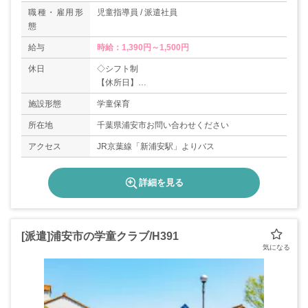
職種・雇用形
児童指導員 / 派遣社員
態
給与
時給：1,390円～1,500円
休日
◇シフト制
【休所日】
日曜・祝祭日・年末年始（12/29-1/3）
施設形態
学童保育
所在地
千葉県浦安市お問い合わせください
アクセス
JR京葉線「新浦安駅」よりバス
詳細を見る
[派遣]浦安市の学童クラブ/H391