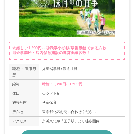
☆嬉しい1,390円～◎武蔵小杉駅/早番勤務できる方歓
迎☆事業所・院内保育施設の運営実績多数！
職種・雇用形
児童指導員 / 派遣社員
態
給与
時給：1,390円～1,500円
休日
◇シフト制
施設形態
学童保育
所在地
東京都北区お問い合わせください
アクセス
京浜東北線「王子駅」より徒歩圏内