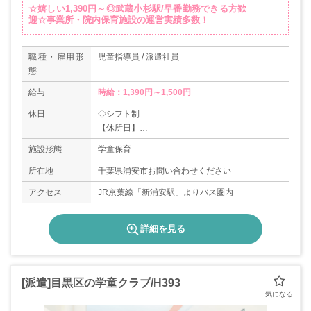
☆嬉しい1,390円～◎武蔵小杉駅/早番勤務できる方歓
迎☆事業所・院内保育施設の運営実績多数！
職種・雇用形
児童指導員 / 派遣社員
態
給与
時給：1,390円～1,500円
休日
◇シフト制
【休所日】
日曜・祝日・年末年始
施設形態
学童保育
所在地
千葉県浦安市お問い合わせください
アクセス
JR京葉線「新浦安駅」よりバス圏内
詳細を見る
[派遣]目黒区の学童クラブ/H393