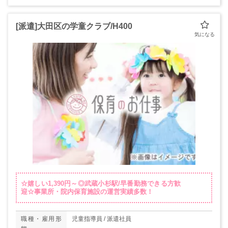
[派遣]大田区の学童クラブ/H400
☆嬉しい1,390円～◎武蔵小杉駅/早番勤務できる方歓
迎☆事業所・院内保育施設の運営実績多数！
職種・雇用形
児童指導員 / 派遣社員