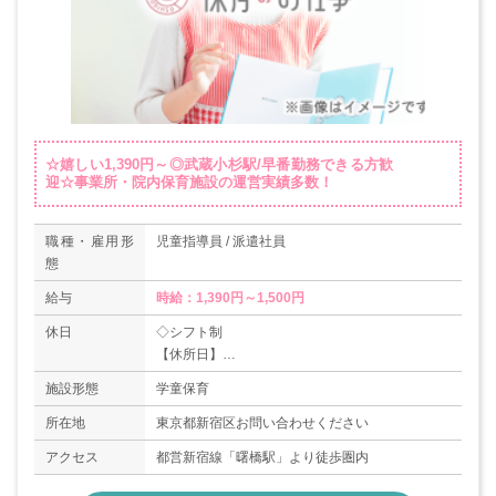
☆嬉しい1,390円～◎武蔵小杉駅/早番勤務できる方歓
迎☆事業所・院内保育施設の運営実績多数！
職種・雇用形
児童指導員 / 派遣社員
態
給与
時給：1,390円～1,500円
休日
◇シフト制
【休所日】
日曜・祝祭日・年末年始（12/29-1/3）
施設形態
学童保育
所在地
東京都新宿区お問い合わせください
アクセス
都営新宿線「曙橋駅」より徒歩圏内