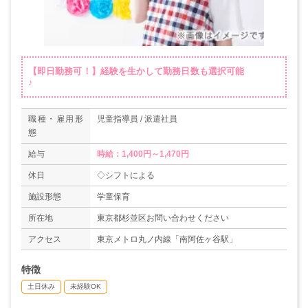
【即日勤務可！】経験を生かして勤務日数も選択可能
♪
職種・雇用形
児童指導員 / 派遣社員
態
給与
時給：1,400円～1,470円
休日
◇シフトによる
施設形態
学童保育
所在地
東京都杉並区お問い合わせください
アクセス
東京メトロ丸ノ内線「南阿佐ヶ谷駅」
特徴
土日休み
未経験OK