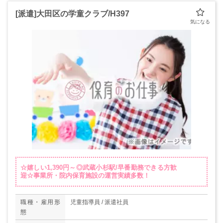
[派遣]大田区の学童クラブ/H397
☆嬉しい1,390円～◎武蔵小杉駅/早番勤務できる方歓
迎☆事業所・院内保育施設の運営実績多数！
職種・雇用形
児童指導員 / 派遣社員
態