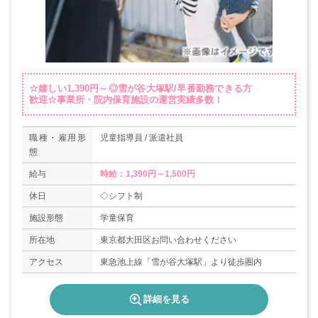
☆嬉しい1,390円～◎雪が谷大塚駅/早番勤務できる方
歓迎☆事業所・院内保育施設の運営実績多数！
職種・雇用形
児童指導員 / 派遣社員
態
給与
時給：1,390円～1,500円
休日
◇シフト制
施設形態
学童保育
所在地
東京都大田区お問い合わせください
アクセス
東急池上線「雪が谷大塚駅」より徒歩圏内
詳細を見る