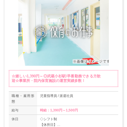
☆嬉しい1,390円～◎武蔵小杉駅/早番勤務できる方歓
迎☆事業所・院内保育施設の運営実績多数！
職種・雇用形
児童指導員 / 派遣社員
態
給与
時給：1,390円～1,500円
休日
◇シフト制
【休所日】