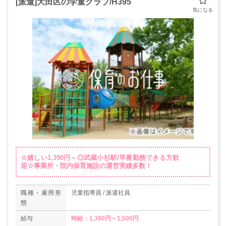
[派遣]大田区の学童クラブ/H395
☆嬉しい1,390円～◎武蔵小杉駅/早番勤務できる方歓
迎☆事業所・院内保育施設の運営実績多数！
職種・雇用形
児童指導員 / 派遣社員
態
給与
時給：1,390円～1,500円