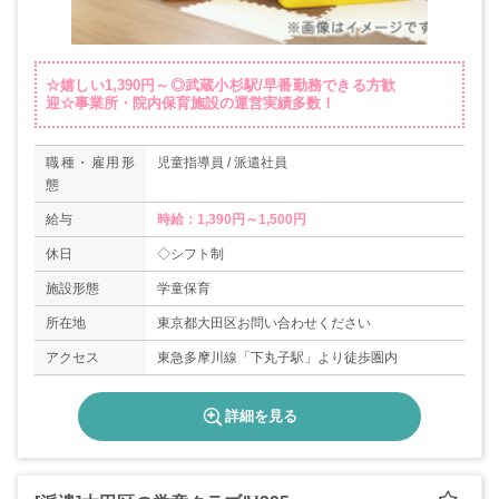
☆嬉しい1,390円～◎武蔵小杉駅/早番勤務できる方歓
迎☆事業所・院内保育施設の運営実績多数！
職種・雇用形
児童指導員 / 派遣社員
態
給与
時給：1,390円～1,500円
休日
◇シフト制
施設形態
学童保育
所在地
東京都大田区お問い合わせください
アクセス
東急多摩川線「下丸子駅」より徒歩圏内
詳細を見る