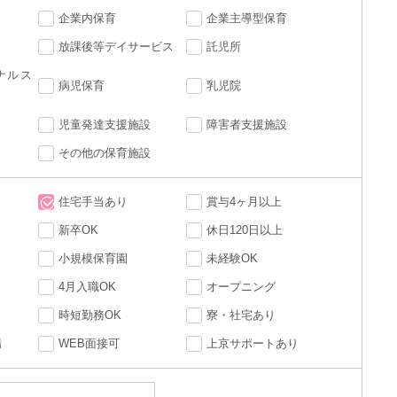
企業内保育
企業主導型保育
放課後等デイサービス
託児所
ナルス
病児保育
乳児院
児童発達支援施設
障害者支援施設
その他の保育施設
住宅手当あり
賞与4ヶ月以上
新卒OK
休日120日以上
小規模保育園
未経験OK
4月入職OK
オープニング
時短勤務OK
寮・社宅あり
場
WEB面接可
上京サポートあり