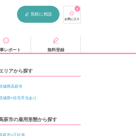
0
気軽に相談
お気に入り
事レポート
無料登録
エリアから探す
茨城県高萩市
茨城県×住宅手当あり
高萩市の雇用形態から探す
高萩市×正社員