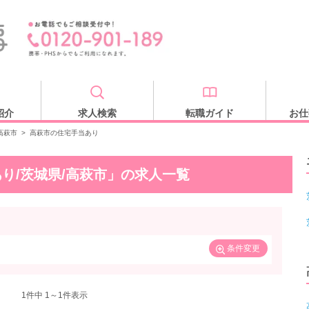
紹介
求人検索
転職ガイド
お仕
高萩市
>
高萩市の住宅手当あり
り/茨城県/高萩市」の求人一覧
条件変更
1
件中 1～1件表示