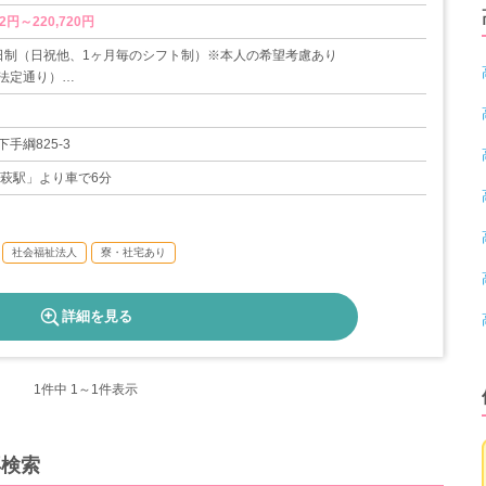
2円～220,720円
日制（日祝他、1ヶ月毎のシフト制）※本人の希望考慮あり
法定通り）
よる有給休暇消化促進
績あり
手綱825-3
05日
高萩駅」より車で6分
社会福祉法人
寮・社宅あり
詳細を見る
1
件中 1～1件表示
再検索