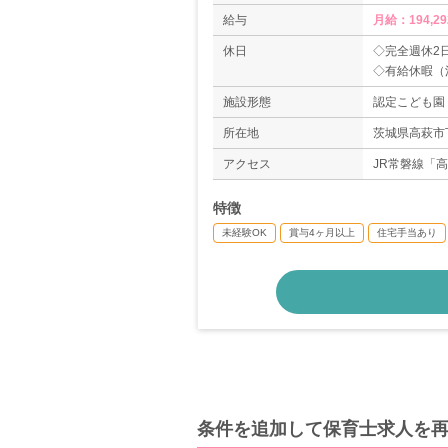
給与
月給：194,29
休日
◇完全週休2
◇有給休暇（
◇季節休暇に
施設形態
認定こども園
◇誕生日休暇
◇育休取得実
所在地
茨城県高萩市下
◇年間休日数1
アクセス
JR常磐線「
特徴
未経験OK
賞与4ヶ月以上
住宅手当あり
条件を追加して保育士求人を