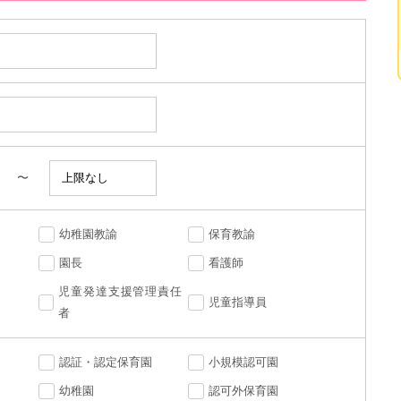
〜
幼稚園教諭
保育教諭
園長
看護師
児童発達支援管理責任
児童指導員
者
認証・認定保育園
小規模認可園
幼稚園
認可外保育園