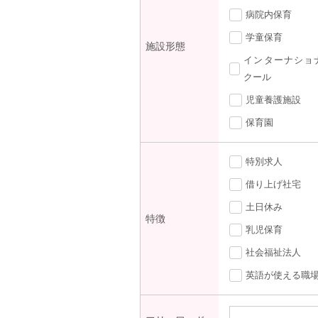
病院内保育
学童保育
施設形態
インターナショ
クール
児童養護施設
保育園
特別求人
借り上げ社宅
土日休み
特徴
乳児保育
社会福祉法人
英語が使える職