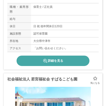
職種・雇用形
保育士 / 正社員
態
給与
休日
日 祝 他年間休日120日
施設形態
認可保育園
所在地
大分県中津市
アクセス
「お問い合わせください」
詳細を見る
社会福祉法人 若宮福祉会 すばるこども園