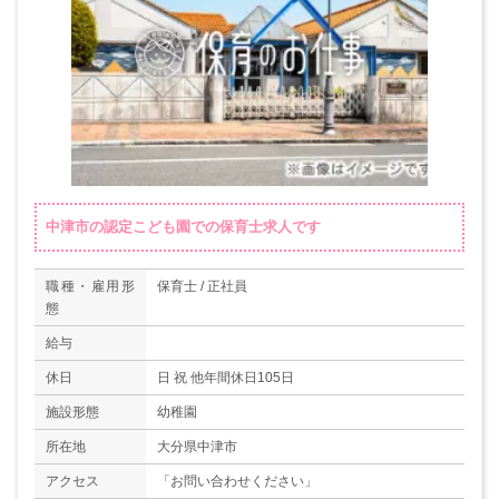
中津市の認定こども園での保育士求人です
職種・雇用形
保育士 / 正社員
態
給与
休日
日 祝 他年間休日105日
施設形態
幼稚園
所在地
大分県中津市
アクセス
「お問い合わせください」