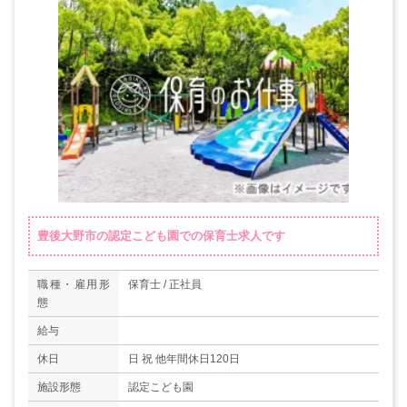
豊後大野市の認定こども園での保育士求人です
職種・雇用形
保育士 / 正社員
態
給与
休日
日 祝 他年間休日120日
施設形態
認定こども園