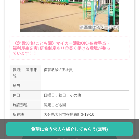
《定員90名/こども園》マイカー通勤OK♪各種手当・
福利厚生充実♪研修制度あり◎長く働ける環境が整っ
ています！！
職種・雇用形
保育教諭 / 正社員
態
給与
休日
日曜日，祝日，その他
施設形態
認定こども園
所在地
大分県大分市横尾東町3-19-16
アクセス
「お問い合わせください」
希望に合う求人を紹介してもらう(無料)