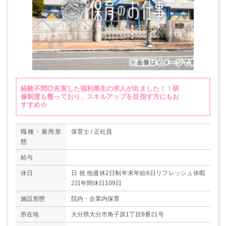
経験不問◎充実した福利厚生の求人が出ました！！研
修制度も整っており、スキルアップを目指す方にもお
すすめ☆
職種・雇用形
保育士 / 正社員
態
給与
休日
日 祝 他週休2日制年末年始6日リフレッシュ休暇
2日年間休日109日
施設形態
院内・企業内保育
所在地
大分県大分市角子原1丁目9番21号