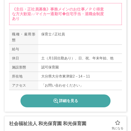
《主任・正社員募集》事務メインのお仕事／ＰＣ得意
な方大歓迎♪♪マイカー通勤可◆住宅手当・退職金制度
あり
職種・雇用形
保育士 / 正社員
態
給与
休日
土（月1回出勤あり）、日、祝、年末年始、他
施設形態
認可保育園
所在地
大分県大分市東津留2－14－11
アクセス
「お問い合わせください」
詳細を見る
社会福祉法人 和光保育園 和光保育園