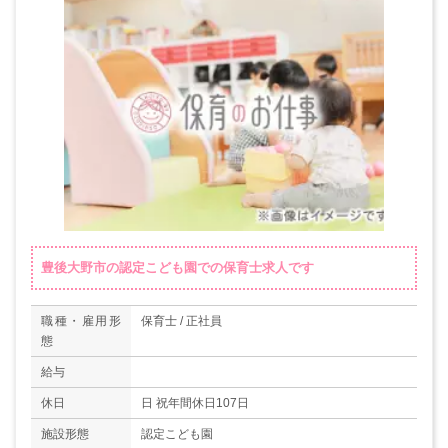
豊後大野市の認定こども園での保育士求人です
職種・雇用形
保育士 / 正社員
態
給与
休日
日 祝年間休日107日
施設形態
認定こども園