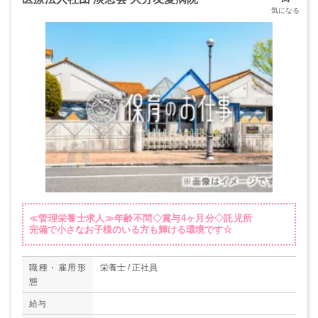
≪管理栄養士求人≫年齢不問◇賞与4ヶ月分◇託児所
完備で小さなお子様のいる方も輝ける環境です☆
職種・雇用形
栄養士 / 正社員
態
給与