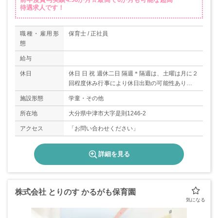
待遇求人です！
職種・雇用形
保育士 / 正社員
態
給与
休日
休日 日 祝 週休二日 隔週＊隔週は、土曜は月に２
回程度休み行事により休日出勤の可能性あり年末
年始・ＧＷ・お盆休暇有給休暇は雇用開始日より
施設形態
学童・その他
付与されます。年間休日数 93日
所在地
大分県中津市大字是則1246-2
アクセス
「お問い合わせください」
詳細を見る
株式会社 とりのす かるがも保育園