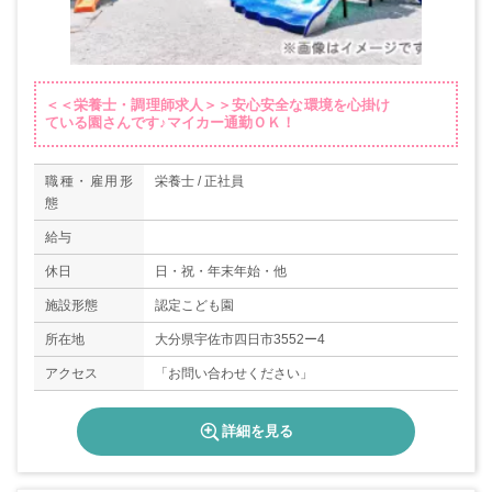
＜＜栄養士・調理師求人＞＞安心安全な環境を心掛け
ている園さんです♪マイカー通勤ＯＫ！
職種・雇用形
栄養士 / 正社員
態
給与
休日
日・祝・年末年始・他
施設形態
認定こども園
所在地
大分県宇佐市四日市3552ー4
アクセス
「お問い合わせください」
詳細を見る