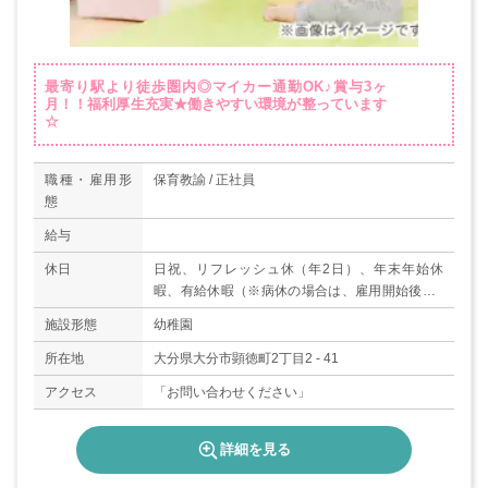
最寄り駅より徒歩圏内◎マイカー通勤OK♪賞与3ヶ
月！！福利厚生充実★働きやすい環境が整っています
☆
職種・雇用形
保育教諭 / 正社員
態
給与
休日
日祝、リフレッシュ休（年2日）、年末年始休
暇、有給休暇（※病休の場合は、雇用開始後、6
ヶ月未満でも5日迄は有給休暇扱いとする）、育
施設形態
幼稚園
児休業取得実績あり
所在地
大分県大分市顕徳町2丁目2 - 41
アクセス
「お問い合わせください」
詳細を見る