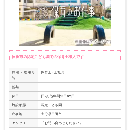
日田市の認定こども園での保育士求人です
職種・雇用形
保育士 / 正社員
態
給与
休日
日 祝 他年間休日85日
施設形態
認定こども園
所在地
大分県日田市
アクセス
「お問い合わせください」