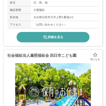
休日
日、祝、他
施設形態
介護施設
所在地
大分県日田市大字上野1番地の1
アクセス
「お問い合わせください」
詳細を見る
社会福祉法人遍照福祉会 四日市こども園