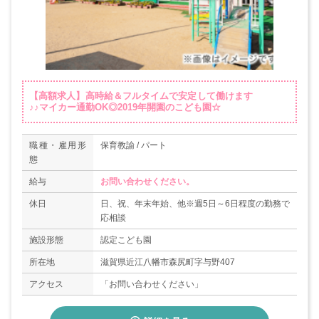
【高額求人】高時給＆フルタイムで安定して働けます
♪♪マイカー通勤OK◎2019年開園のこども園☆
職種・雇用形
保育教諭 / パート
態
給与
お問い合わせください。
休日
日、祝、年末年始、他※週5日～6日程度の勤務で
応相談
施設形態
認定こども園
所在地
滋賀県近江八幡市森尻町字与野407
アクセス
「お問い合わせください」