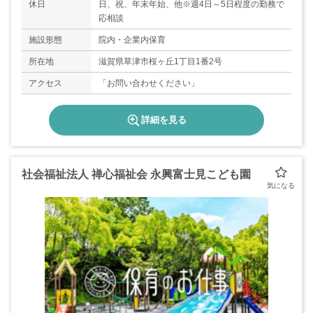
休日
日、祝、年末年始、他※週4日～5日程度の勤務で
応相談
施設形態
院内・企業内保育
所在地
滋賀県草津市桜ヶ丘1丁目1番2号
アクセス
「お問い合わせください」
詳細を見る
社会福祉法人 禅心福祉会 永興富士見こども園