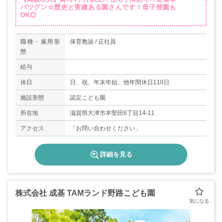
バツグン☆歴史と実績ある園さんです！母子登園も
OK◎
職種・雇用形
保育教諭 / 正社員
態
給与
休日
日、祝、年末年始、他年間休日110日
施設形態
認定こども園
所在地
滋賀県大津市本堅田6丁目14-11
アクセス
「お問い合わせください」
詳細を見る
株式会社 成基 TAMランド野路こども園