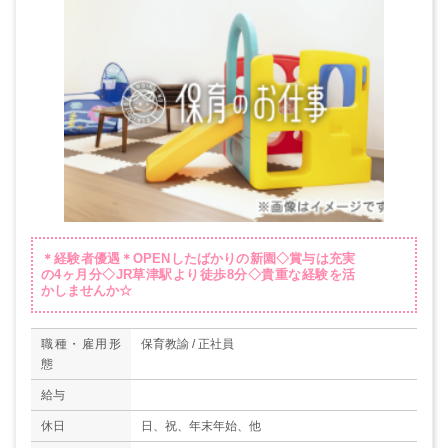
＊経験者優遇＊OPENしたばかりの新園◇賞与は充実
の4ヶ月分◇JR草津駅より徒歩8分◇貴重な経験を活
かしませんか☆
職種・雇用形
保育教諭 / 正社員
態
給与
休日
日、祝、年末年始、他