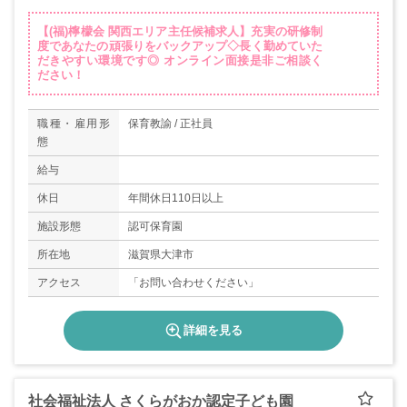
【(福)檸檬会 関西エリア主任候補求人】充実の研修制
度であなたの頑張りをバックアップ◇長く勤めていた
だきやすい環境です◎ オンライン面接是非ご相談く
ださい！
職種・雇用形
保育教諭 / 正社員
態
給与
休日
年間休日110日以上
施設形態
認可保育園
所在地
滋賀県大津市
アクセス
「お問い合わせください」
詳細を見る
社会福祉法人 さくらがおか認定子ども園