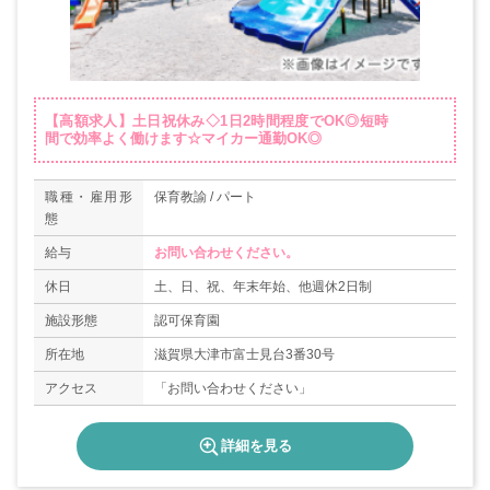
【高額求人】土日祝休み◇1日2時間程度でOK◎短時
間で効率よく働けます☆マイカー通勤OK◎
職種・雇用形
保育教諭 / パート
態
給与
お問い合わせください。
休日
土、日、祝、年末年始、他週休2日制
施設形態
認可保育園
所在地
滋賀県大津市富士見台3番30号
アクセス
「お問い合わせください」
詳細を見る