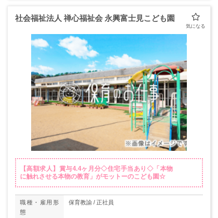
社会福祉法人 禅心福祉会 永興富士見こども園
【高額求人】賞与4.4ヶ月分◇住宅手当あり◇「本物
に触れさせる本物の教育」がモットーのこども園☆
職種・雇用形
保育教諭 / 正社員
態