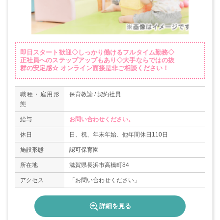
即日スタート歓迎◇しっかり働けるフルタイム勤務◇
正社員へのステップアップもあり◇大手ならではの抜
群の安定感☆ オンライン面接是非ご相談ください！
職種・雇用形
保育教諭 / 契約社員
態
給与
お問い合わせください。
休日
日、祝、年末年始、他年間休日110日
施設形態
認可保育園
所在地
滋賀県長浜市高橋町84
アクセス
「お問い合わせください」
詳細を見る