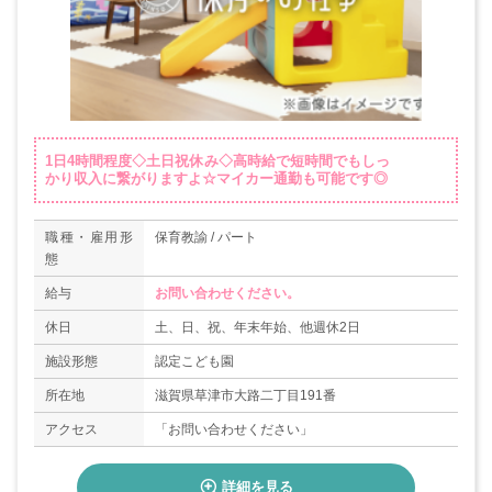
1日4時間程度◇土日祝休み◇高時給で短時間でもしっ
かり収入に繋がりますよ☆マイカー通勤も可能です◎
職種・雇用形
保育教諭 / パート
態
給与
お問い合わせください。
休日
土、日、祝、年末年始、他週休2日
施設形態
認定こども園
所在地
滋賀県草津市大路二丁目191番
アクセス
「お問い合わせください」
詳細を見る