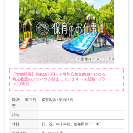
【契約社員】月給20万円～も可能◎創立約30年になる
幼児教室のノウハウが詰まっています♪♪未経験･ブラ
ンクOK◎
職種・雇用形
保育教諭 / 契約社員
態
給与
休日
日、祝、年末年始、他年間休日110日