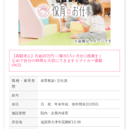
【高額求人】月給20万円～/賞与3.5ヶ月分◇残業すく
なめで自分の時間も大切にできます☆マイカー通勤
OK◎
職種・雇用形
保育教諭 / 正社員
態
給与
休日
日、祝、年末年始、他年間休日105日
施設形態
院内・企業内保育
所在地
滋賀県大津市花園町13-36