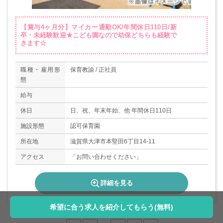
【賞与4ヶ月分】マイカー通勤OK/年間休日110日/新
卒・未経験歓迎★こども園なので幼保どちらも経験で
きます☆
職種・雇用形
保育教諭 / 正社員
態
給与
休日
日、祝、年末年始、他 年間休日110日
施設形態
認可保育園
所在地
滋賀県大津市本堅田6丁目14-11
アクセス
「お問い合わせください」
詳細を見る
希望に合う求人を紹介してもらう(無料)
74
件中 21～40件表示