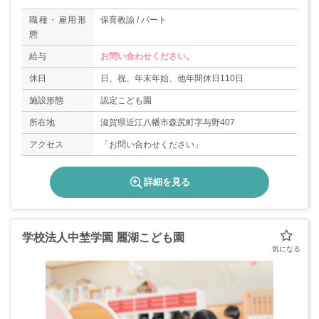
職種・雇用形
保育教諭 / パート
態
給与
お問い合わせください。
休日
日、祝、年末年始、他年間休日110日
施設形態
認定こども園
所在地
滋賀県近江八幡市森尻町字与野407
アクセス
「お問い合わせください」
詳細を見る
学校法人中埜学園 麗湖こども園