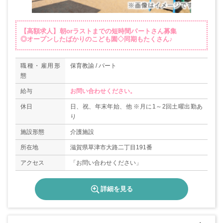
【高額求人】朝orラストまでの短時間パートさん募集
◎オープンしたばかりのこども園◇同期もたくさん♪
職種・雇用形
保育教諭 / パート
態
給与
お問い合わせください。
休日
日、祝、年末年始、他 ※月に1～2回土曜出勤あ
り
施設形態
介護施設
所在地
滋賀県草津市大路二丁目191番
アクセス
「お問い合わせください」
詳細を見る