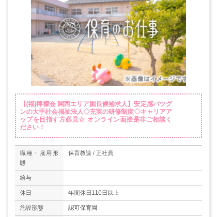
【(福)檸檬会 関西エリア園長候補求人】安定感バツグ
ンの大手社会福祉法人◇充実の研修制度◇キャリアア
ップを目指す方必見☆ オンライン面接是非ご相談く
ださい！
職種・雇用形
保育教諭 / 正社員
態
給与
休日
年間休日110日以上
施設形態
認可保育園