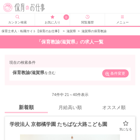
0
カンタン検索
お気に入り
閲覧履歴
メニュー
保育士求人・転職サイト【保育のお仕事】
>
滋賀県
>
滋賀県の保育教諭
「保育教諭/滋賀県」の求人一覧
現在の検索条件
保育教諭/滋賀県
を含む
条件変更
74
件中 21～40件表示
新着順
月給高い順
オススメ順
学校法人 京都橘学園 たちばな大路こども園