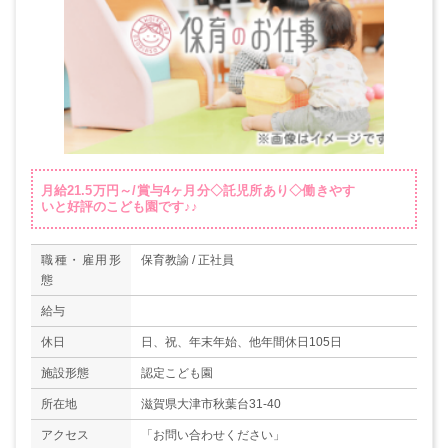
月給21.5万円～/賞与4ヶ月分◇託児所あり◇働きやす
いと好評のこども園です♪♪
職種・雇用形
保育教諭 / 正社員
態
給与
休日
日、祝、年末年始、他年間休日105日
施設形態
認定こども園
所在地
滋賀県大津市秋葉台31-40
アクセス
「お問い合わせください」