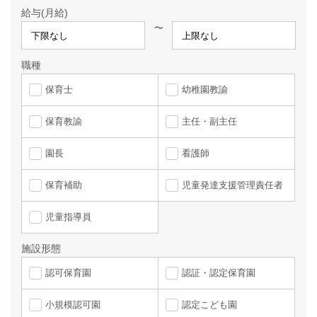
給与(月給)
〜
職種
保育士
幼稚園教諭
保育教諭
主任・副主任
園長
看護師
保育補助
児童発達支援管理責任者
児童指導員
施設形態
認可保育園
認証・認定保育園
小規模認可園
認定こども園