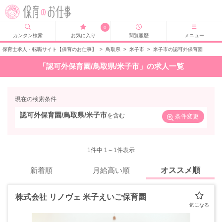
0
カンタン検索
お気に入り
閲覧履歴
メニュー
保育士求人・転職サイト【保育のお仕事】
>
鳥取県
>
米子市
>
米子市の認可外保育園
「認可外保育園/鳥取県/米子市」の求人一覧
現在の検索条件
認可外保育園/鳥取県/米子市
を含む
条件変更
1
件中 1～1件表示
新着順
月給高い順
オススメ順
株式会社 リノヴェ 米子えいご保育園