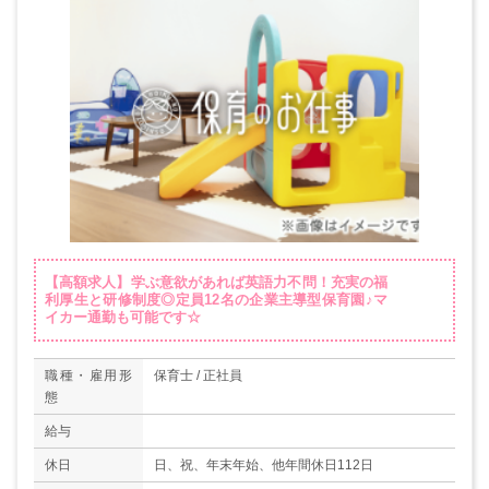
【高額求人】学ぶ意欲があれば英語力不問！充実の福
利厚生と研修制度◎定員12名の企業主導型保育園♪マ
イカー通勤も可能です☆
職種・雇用形
保育士 / 正社員
態
給与
休日
日、祝、年末年始、他年間休日112日