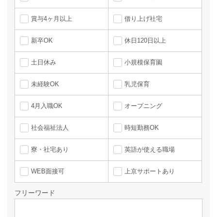
賞与4ヶ月以上
借り上げ社宅
新卒OK
休日120日以上
土日休み
小規模保育園
未経験OK
乳児保育
4月入職OK
オープニング
社会福祉法人
時短勤務OK
寮・社宅あり
英語が使える職場
WEB面接可
上京サポートあり
フリーワード