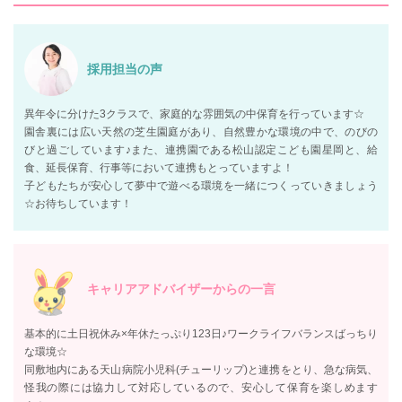
採用担当の声
異年令に分けた3クラスで、家庭的な雰囲気の中保育を行っています☆
園舎裏には広い天然の芝生園庭があり、自然豊かな環境の中で、のびの
びと過ごしています♪また、連携園である松山認定こども園星岡と、給
食、延長保育、行事等において連携もとっていますよ！
子どもたちが安心して夢中で遊べる環境を一緒につくっていきましょう
☆お待ちしています！
キャリアアドバイザーからの一言
基本的に土日祝休み×年休たっぷり123日♪ワークライフバランスばっちり
な環境☆
同敷地内にある天山病院小児科(チューリップ)と連携をとり、急な病気、
怪我の際には協力して対応しているので、安心して保育を楽しめます