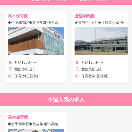
高木保育園
勝愛幼稚園
◆伊予和気駅◆賞与年3回&昇給あり◎時間外ほぼなし！定員120名の認可保育園での勤務！
★賞与年4ヶ月★【残業少♪駅チカ！無料駐車場あり◎】光・風・土を感じられる環境！
月給18万円〜
月給19万円〜
愛媛県松山市
愛媛県松山市
保育士(正社員)
保育教諭(正社員)
今週人気の求人
高木保育園
◆伊予和気駅◆賞与年3回&昇給あり◎時間外ほぼなし！定員120名の認可保育園での勤務！