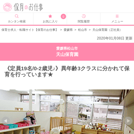
0
カンタン検索
お気に入り
閲覧履歴
メニュー
保育士求人・転職サイト【保育のお仕事】
>
愛媛県
>
松山市
>
天山保育園（正社員）
2020年01月08日 更新
愛媛県松山市
天山保育園
《定員19名/0-2歳児♪》異年齢3クラスに分かれて保
育を行っています★