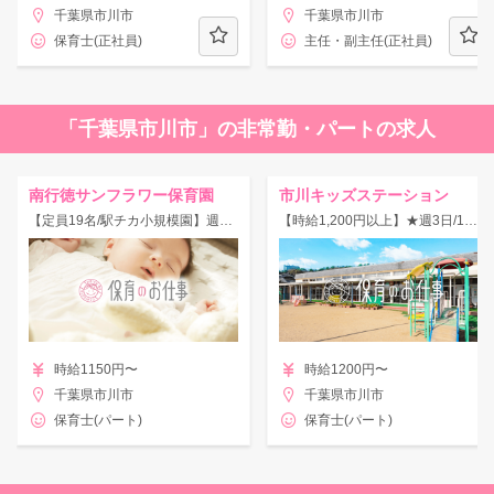
千葉県市川市
千葉県市川市
保育士(正社員)
主任・副主任(正社員)
「千葉県市川市」の非常勤・パートの求人
南行徳サンフラワー保育園
市川キッズステーション
【定員19名/駅チカ小規模園】週2～5日・1日3h～OK◎時給UP時間帯あり★
【時給1,200円以上】★週3日/1日5h～相談OK★駅チカ★対象0－3歳まで◎
時給1150円〜
時給1200円〜
千葉県市川市
千葉県市川市
保育士(パート)
保育士(パート)