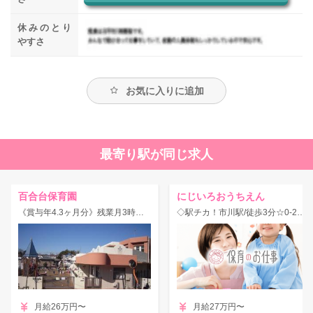
休みのとり
やすさ
お気に入りに追加
最寄り駅が同じ求人
百合台保育園
にじいろおうちえん
《賞与年4.3ヶ月分》残業月3時間程度♪手厚い研修あり◎マイカー通勤OK！
◇駅チカ！市川駅/徒歩3分☆0-2歳児☆定員28名の保育園です♪
月給26万円〜
月給27万円〜