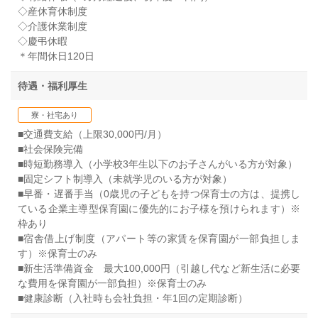
◇産休育休制度
◇介護休業制度
◇慶弔休暇
＊年間休日120日
待遇・福利厚生
寮・社宅あり
■交通費支給（上限30,000円/月）
■社会保険完備
■時短勤務導入（小学校3年生以下のお子さんがいる方が対象）
■固定シフト制導入（未就学児のいる方が対象）
■早番・遅番手当（0歳児の子どもを持つ保育士の方は、提携し
ている企業主導型保育園に優先的にお子様を預けられます）※
枠あり
■宿舎借上げ制度（アパート等の家賃を保育園が一部負担しま
す）※保育士のみ
■新生活準備資金 最大100,000円（引越し代など新生活に必要
な費用を保育園が一部負担）※保育士のみ
■健康診断（入社時も会社負担・年1回の定期診断）