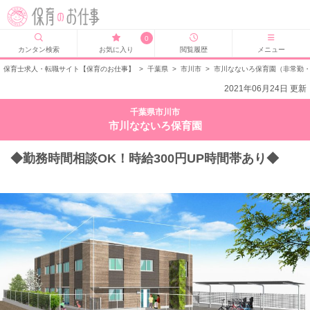
0
カンタン検索
お気に入り
閲覧履歴
メニュー
保育士求人・転職サイト【保育のお仕事】
>
千葉県
>
市川市
>
市川なないろ保育園（非常勤
2021年06月24日 更新
千葉県市川市
市川なないろ保育園
◆勤務時間相談OK！時給300円UP時間帯あり◆