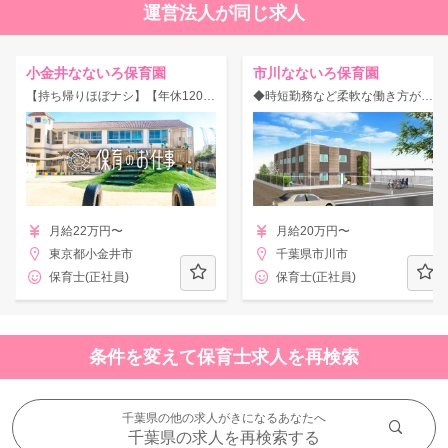
運営法人が同じ求人
小金井なないろ保育園
市川なないろ保育園
【持ち帰りほぼナシ】【年休120日】時短・固定シフトも応相談♪自転車通勤OK！武蔵小金井駅/徒歩圏内
◆時短勤務など柔軟な働き方ができる！◆
月給22万円〜
月給20万円〜
東京都小金井市
千葉県市川市
保育士(正社員)
保育士(正社員)
条件を変えて保育士求人を再検索
千葉県の他の求人がきになるあなたへ
千葉県の求人を再検索する