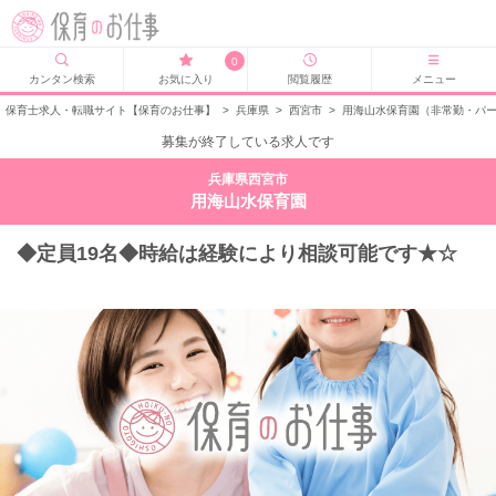
0
カンタン検索
お気に入り
閲覧履歴
メニュー
保育士求人・転職サイト【保育のお仕事】
>
兵庫県
>
西宮市
>
用海山水保育園（非常勤・パ
募集が終了している求人です
兵庫県西宮市
用海山水保育園
◆定員19名◆時給は経験により相談可能です★☆