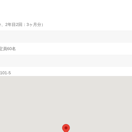
分、2年目2回：3ヶ月分）
/ 定員60名
01-5