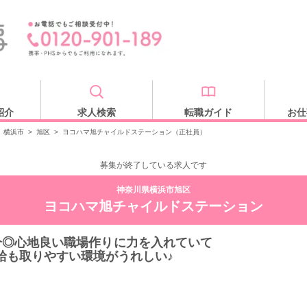
紹介
求人検索
転職ガイド
お仕
横浜市
>
旭区
>
ヨコハマ旭チャイルドステーション（正社員）
募集が終了している求人です
神奈川県横浜市旭区
ヨコハマ旭チャイルドステーション
分◎心地良い職場作りに力を入れていて
給も取りやすい環境がうれしい♪