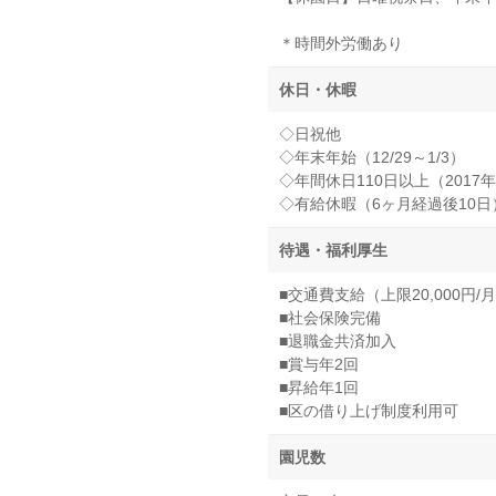
＊時間外労働あり
休日・休暇
◇日祝他
◇年末年始（12/29～1/3）
◇年間休日110日以上（2017
◇有給休暇（6ヶ月経過後10日
待遇・福利厚生
■交通費支給（上限20,000円/
■社会保険完備
■退職金共済加入
■賞与年2回
■昇給年1回
■区の借り上げ制度利用可
園児数