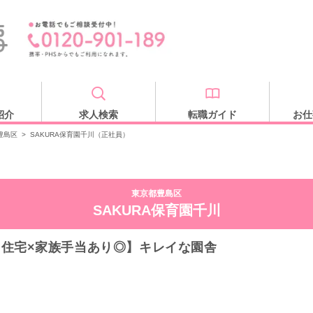
紹介
求人検索
転職ガイド
お仕
豊島区
>
SAKURA保育園千川（正社員）
東京都豊島区
SAKURA保育園千川
♪【住宅×家族手当あり◎】キレイな園舎