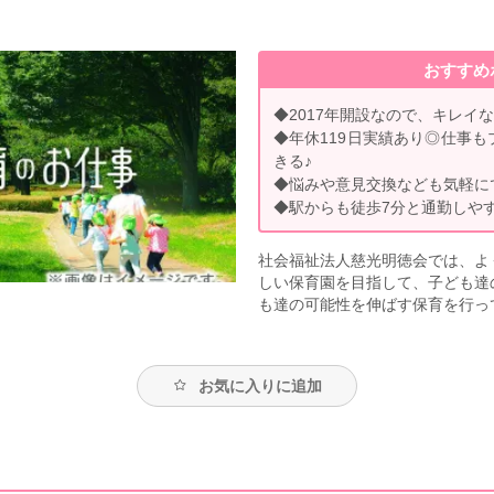
おすすめ
◆2017年開設なので、キレイ
◆年休119日実績あり◎仕事
きる♪
◆悩みや意見交換なども気軽に
◆駅からも徒歩7分と通勤しや
社会福祉法人慈光明徳会では、よ
しい保育園を目指して、子ども達
も達の可能性を伸ばす保育を行っ
お気に入りに追加