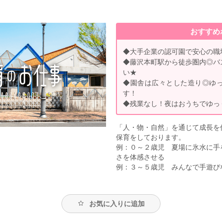
おすすめ
◆大手企業の認可園で安心の職
◆藤沢本町駅から徒歩圏内◎バ
い★
◆園舎は広々とした造り◎ゆ
す！
◆残業なし！夜はおうちでゆっ
「人・物・自然」を通じて成長を
保育をしております。
例：０～２歳児 夏場に氷水に手
さを体感させる
例：３～５歳児 みんなで手遊び
お気に入りに追加