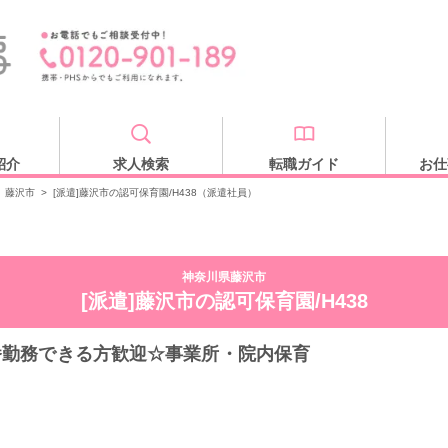
紹介
求人検索
転職ガイド
お仕
藤沢市
>
[派遣]藤沢市の認可保育園/H438（派遣社員）
神奈川県藤沢市
[派遣]藤沢市の認可保育園/H438
早番勤務できる方歓迎☆事業所・院内保育