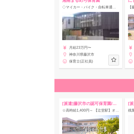
湘南まるめろ保育園
に
◇マイカー・バイク・自転車通勤OK◎【賞与3.5ヶ月実績】キレイな保育園♪
月給23万円〜
神奈川県藤沢市
保育士(正社員)
[派遣]藤沢市の認可保育園/H88
☆高時給1,400円～ 【辻堂駅】オープニング求人★交通費全額支給◎大手企業で安心♪イチから園づくりに携われるチャンス！