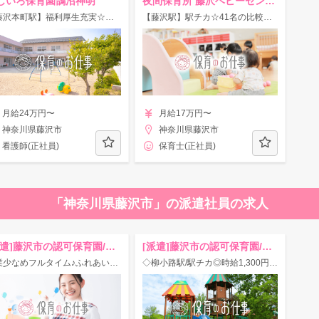
じいろ保育園鵠沼神明
夜間保育所 藤沢ベビーセンター
【藤沢本町駅】福利厚生充実☆年休120日♪（看）たくさんの笑顔あふれる保育園！
【藤沢駅】駅チカ☆41名の比較的小規模な認可園◎職員同士チームワーク良く働ける環境♪
月給24万円〜
月給17万円〜
神奈川県藤沢市
神奈川県藤沢市
看護師(正社員)
保育士(正社員)
「神奈川県藤沢市」の派遣社員の求人
[派遣]藤沢市の認可保育園/H673
[派遣]藤沢市の認可保育園/H427
残業少なめフルタイム♪ふれあい遊びを大切に！
◇柳小路駅/駅チカ◎時給1,300円+交通費別途支給☆キラキラとした生活をつくっています！