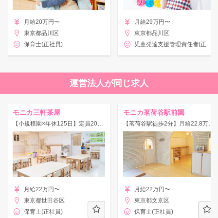
月給20万円〜
月給29万円〜
東京都品川区
東京都品川区
保育士(正社員)
児童発達支援管理責任者(正社員)
運営法人が同じ求人
モニカ三軒茶屋
モニカ茗荷谷駅前園
【小規模園×年休125日】定員20名！残業少なめ＆休憩室あり◎しっかり休める職場です♪
【茗荷谷駅徒歩2分】月給22.8万円以上◎休暇制度・福利厚生充実♪
月給22万円〜
月給22万円〜
東京都世田谷区
東京都文京区
保育士(正社員)
保育士(正社員)