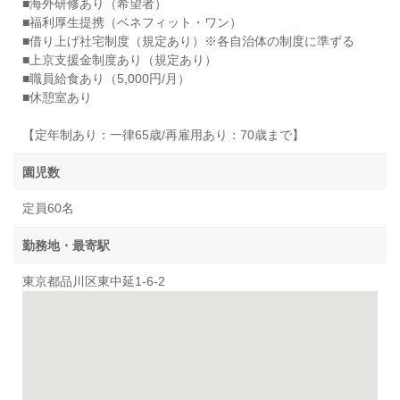
■海外研修あり（希望者）
■福利厚生提携（ベネフィット・ワン）
■借り上げ社宅制度（規定あり）※各自治体の制度に準ずる
■上京支援金制度あり（規定あり）
■職員給食あり（5,000円/月）
■休憩室あり
【定年制あり：一律65歳/再雇用あり：70歳まで】
園児数
定員60名
勤務地・最寄駅
東京都品川区東中延1-6-2