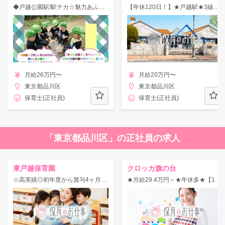
◆戸越公園駅/駅チカ☆魅力あふれる子どもになるよう楽しく学べる環境の認証保育所
【年休120日！】★戸越駅★3線3駅利用可♪ご家庭と保育園がつながり、よりそう保育を行う認証園！
月給26万円〜
月給20万円〜
東京都品川区
東京都品川区
保育士(正社員)
保育士(正社員)
「東京都品川区」の正社員の求人
東戸越保育園
クロッカ旗の台
☆高実績◎初年度から賞与4ヶ月☆住宅手当・借り上げ社宅など住宅支援が充実♪駅チカ
★月給29.4万円～★年休多★【1日定員10名】大手グループだから福利厚生充実◎