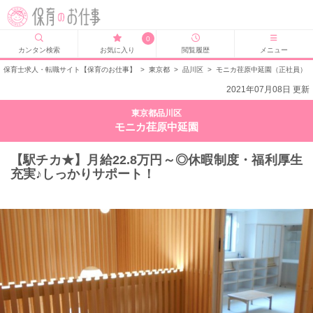
0
カンタン検索
お気に入り
閲覧履歴
メニュー
保育士求人・転職サイト【保育のお仕事】
>
東京都
>
品川区
>
モニカ荏原中延園（正社員）
2021年07月08日 更新
東京都品川区
モニカ荏原中延園
【駅チカ★】月給22.8万円～◎休暇制度・福利厚生
充実♪しっかりサポート！