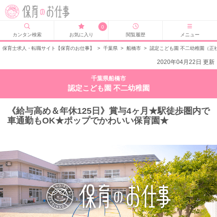
0
カンタン検索
お気に入り
閲覧履歴
メニュー
保育士求人・転職サイト【保育のお仕事】
>
千葉県
>
船橋市
>
認定こども園 不二幼稚園（正
2020年04月22日 更新
千葉県船橋市
認定こども園 不二幼稚園
《給与高め＆年休125日》賞与4ヶ月★駅徒歩圏内で
車通勤もOK★ポップでかわいい保育園★