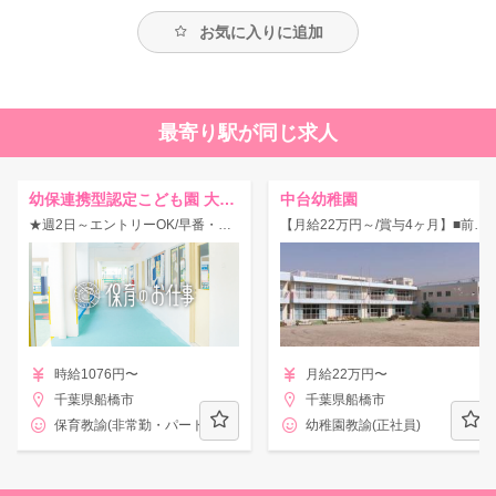
お気に入りに追加
最寄り駅が同じ求人
幼保連携型認定こども園 大浜幼稚園
中台幼稚園
★週2日～エントリーOK/早番・遅番あり★ご家庭の事情など勤務時間の相談もOK♪
【月給22万円～/賞与4ヶ月】■前原駅/自然に力まず子どもの成長を楽しみにしている環境の幼稚園！
時給1076円〜
月給22万円〜
千葉県船橋市
千葉県船橋市
保育教諭(非常勤・パート)
幼稚園教諭(正社員)