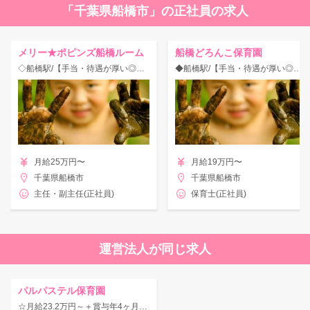
「千葉県船橋市」の正社員の求人
メリー★ポピンズ船橋ルーム
船橋どろんこ保育園
◇船橋駅/【手当・待遇が厚い◎】26ヶ所の認可保育園に加えグループ法人で計73園を運営！研修制度充実♪年休125日☆
◆船橋駅/【手当・待遇が厚い◎】26ヶ所の認可保育園に加えグループ法人で計73園を運営！研修制度充実♪年休125日☆
月給25万円〜
月給19万円〜
千葉県船橋市
千葉県船橋市
主任・副主任(正社員)
保育士(正社員)
運営法人が同じ求人
パルパステル保育園
☆月給23.2万円～＋賞与年4ヶ月☆【小規模×乳児保育！】【年休125日♪】メリハリバッチリの環境！