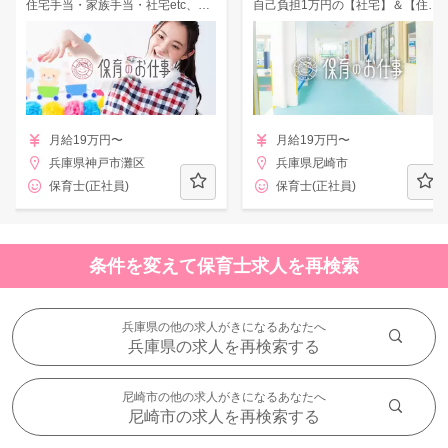
住宅手当・家族手当・社宅etc、手厚い福利厚生♪月10休・年休120日◎安定母体が運営する駅チカ認可園！
自己負担1万円の【社宅】＆【住宅手当3万円】あり♪年休120日＆残業月5時間◎自転車通勤OK♪
月給19万円〜
月給19万円〜
兵庫県神戸市灘区
兵庫県尼崎市
保育士(正社員)
保育士(正社員)
条件を変えて保育士求人を再検索
兵庫県の他の求人がきになるあなたへ
兵庫県の求人を再検索する
尼崎市の他の求人がきになるあなたへ
尼崎市の求人を再検索する