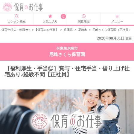
0
カンタン検索
お気に入り
閲覧履歴
メニュー
保育士求人・転職サイト【保育のお仕事】
>
兵庫県
>
尼崎市
>
尼崎さくら保育園（正社員）
2020年08月31日 更新
兵庫県尼崎市
尼崎さくら保育園
［福利厚生・手当◎］賞与・住宅手当・借り上げ社
宅あり♪経験不問【正社員】