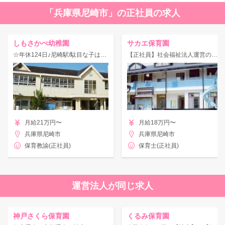
「兵庫県尼崎市」の正社員の求人
しもさかべ幼稚園
サカエ保育園
☆年休124日♪尼崎駅/駄目な子はいない できない子もいない 子どもは学び育つ力を持っているをモットーにモンテッソーリ教育法を実践している幼稚園
【正社員】社会福祉法人運営の認可園！年間休日120日♪賞与4ヶ月以上の支給実績☆
月給21万円〜
月給18万円〜
兵庫県尼崎市
兵庫県尼崎市
保育教諭(正社員)
保育士(正社員)
運営法人が同じ求人
神戸さくら保育園
くるみ保育園