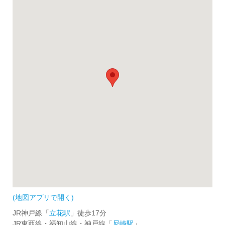
(地図アプリで開く)
JR神戸線「
立花駅
」徒歩17分
JR東西線・福知山線・神戸線「
尼崎駅
」