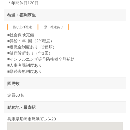
＊年間休日120日
待遇・福利厚生
借り上げ社宅
寮・社宅あり
■社会保険完備
■昇給：年1回（2%程度）
■退職金制度あり（2種類）
■健康診断あり（年1回）
■インフルエンザ等予防接種全額補助
■人事考課制度あり
■勤続表彰制度あり
園児数
定員60名
勤務地・最寄駅
兵庫県尼崎市尾浜町1-6-20