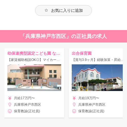
お気に入りに追加
「兵庫県神戸市西区」の正社員の求人
幼保連携型認定こども園 なごみ保育園
出合保育園
【家賃補助相談OK◎】マイカーOK！経験不問☆神戸市西区の幼保連携型認定こども園で正社員募集！
【賞与3.9ヶ月】経験加算・昇給で頑張りをしっかり評価♪広々とした園庭あり！
月給17万円〜
月給19万円〜
兵庫県神戸市西区
兵庫県神戸市西区
保育教諭(正社員)
保育教諭(正社員)