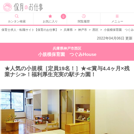
0
カンタン検索
お気に入り
閲覧履歴
メニュー
保育士求人・転職サイト【保育のお仕事】
>
兵庫県
>
神戸市
>
西区
>
小規模保育園 つぐみH
2022年04月06日 更新
兵庫県神戸市西区
小規模保育園 つぐみHouse
★人気の小規模［定員19名！］★≪賞与4.4ヶ月×残
業ナシ≫！福利厚生充実の駅チカ園！