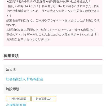
★定員19名の小規模×乳児保育★福利厚生が手厚い社会福祉法人！
【嬉しい賞与は4.4ヶ月！】初年度から3.3ヶ月支給されます◎また、借り
上げ社宅制度があるため、月々の大きな負担になる住居費を節約できま
す！
残業も基本的になく、ご家庭やプライベートを大切にしながら働ける環
境です。
人間関係良好な雰囲気で、安心してチームワークよく働ける職場です。
専任のアドバイザーがとことんあなたのご入職をサポートいたします！
お気軽にお問い合わせくださいね♪
募集要項
法人名
社会福祉法人 枦谷福祉会
施設形態
小規模保育園
社会福祉法人
小規模認可園