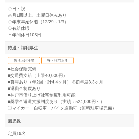
◇日・祝
※月1回以上、土曜日休みあり
◇年末年始休暇（12/29～1/3）
◇有給休暇
＊年間休日105日
待遇・福利厚生
借り上げ社宅
寮・社宅あり
■社会保険完備
■交通費支給（上限40,000円）
■賞与あり（年2回・計4.4ヶ月）※初年度3.3ヶ月
■退職金制度あり
■神戸市借り上げ社宅制度利用可能
■奨学金返還支援制度あり（実績：524,000円～）
◎マイカー・自転車・バイク通勤可（無料駐車場完備）
園児数
定員19名