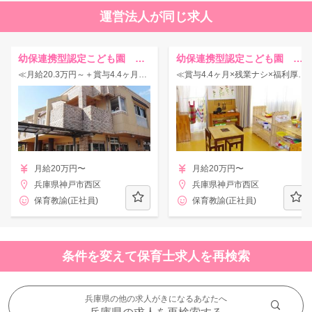
運営法人が同じ求人
幼保連携型認定こども園 枦谷つぐみ保育園
幼保連携型認定こども園 井吹北つぐみ保育園
≪月給20.3万円～＋賞与4.4ヶ月！≫残業ナシ＆福利厚生充実の認定こども園★
≪賞与4.4ヶ月×残業ナシ×福利厚生充実◎≫働きやすくチームワーク抜群のこども園★
月給20万円〜
月給20万円〜
兵庫県神戸市西区
兵庫県神戸市西区
保育教諭(正社員)
保育教諭(正社員)
条件を変えて保育士求人を再検索
兵庫県の他の求人がきになるあなたへ