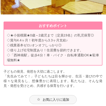
おすすめポイント
◇★小規模園★0歳～2歳児まで［定員19名］の乳児保育◎
◇賞与4.4ヶ月！初年度から3.3ヶ月支給♪
◇残業基本ゼロ♪オンオフしっかり◎
◇借り上げ社宅制度あり！住居費を節約できます。
◇「西神南駅」徒歩4分！車・バイク・自転車通勤OK★駐車
場無料★
子どもの発見、発想を大切に過ごします。
「先生みてみて！」子どもたちは目を輝かせ、生活・遊びの中で
様々な発見をし、想像豊かに表現します。私たちは、そんな発
見・発想を受けとめ、共感する保育を行います。
お気に入りに追加