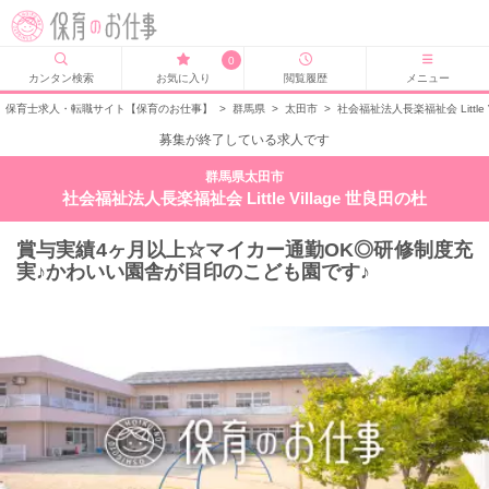
0
カンタン検索
お気に入り
閲覧履歴
メニュー
保育士求人・転職サイト【保育のお仕事】
>
群馬県
>
太田市
>
社会福祉法人長楽福祉会 Little
募集が終了している求人です
群馬県太田市
社会福祉法人長楽福祉会 Little Village 世良田の杜
賞与実績4ヶ月以上☆マイカー通勤OK◎研修制度充
実♪かわいい園舎が目印のこども園です♪