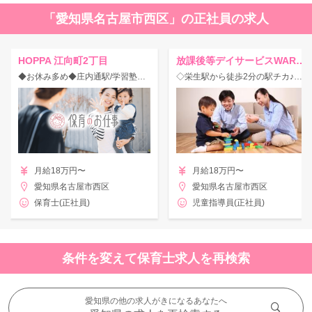
「愛知県名古屋市西区」の正社員の求人
HOPPA 江向町2丁目
放課後等デイサービスWARP（栄生）
◆お休み多め◆庄内通駅/学習塾が母体の認可保育園！独自のカリキュラムあり☆
◇栄生駅から徒歩2分の駅チカ♪放課後等デイサービスの指導員☆
月給18万円〜
月給18万円〜
愛知県名古屋市西区
愛知県名古屋市西区
保育士(正社員)
児童指導員(正社員)
条件を変えて保育士求人を再検索
愛知県の他の求人がきになるあなたへ