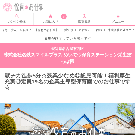
0
カンタン検索
お気に入り
閲覧履歴
メニュー
保育士求人・転職サイト【保育のお仕事】
>
愛知県
>
名古屋市
>
西区
>
株式会社名鉄スマイ
募集が終了している求人です
愛知県名古屋市西区
株式会社名鉄スマイルプラス めいてつ保育ステーション栄生ぽ
っぽ園
駅チカ徒歩5分☆残業少なめ◎託児可能！福利厚生
充実◎定員19名の企業主導型保育園でのお仕事です
☆