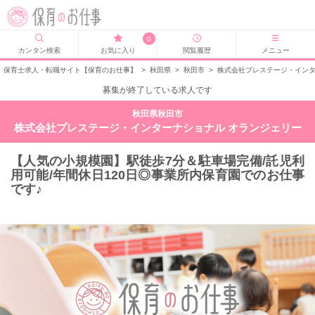
0
カンタン検索
お気に入り
閲覧履歴
メニュー
保育士求人・転職サイト【保育のお仕事】
>
秋田県
>
秋田市
>
株式会社プレステージ・インタ
募集が終了している求人です
秋田県秋田市
株式会社プレステージ・インターナショナル オランジェリー
【人気の小規模園】駅徒歩7分＆駐車場完備/託児利
用可能/年間休日120日◎事業所内保育園でのお仕事
です♪