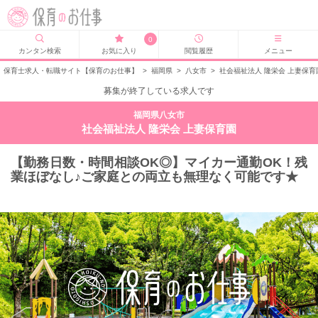
0
カンタン検索
お気に入り
閲覧履歴
メニュー
保育士求人・転職サイト【保育のお仕事】
>
福岡県
>
八女市
>
社会福祉法人 隆栄会 上妻保
募集が終了している求人です
福岡県八女市
社会福祉法人 隆栄会 上妻保育園
【勤務日数・時間相談OK◎】マイカー通勤OK！残
業ほぼなし♪ご家庭との両立も無理なく可能です★