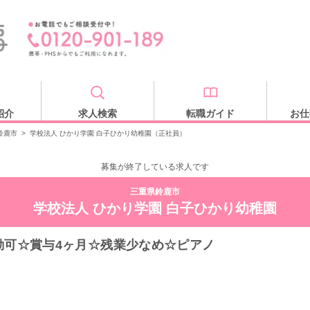
紹介
求人検索
転職ガイド
お仕
鈴鹿市
>
学校法人 ひかり学園 白子ひかり幼稚園（正社員）
募集が終了している求人です
三重県鈴鹿市
学校法人 ひかり学園 白子ひかり幼稚園
勤可☆賞与4ヶ月☆残業少なめ☆ピアノ