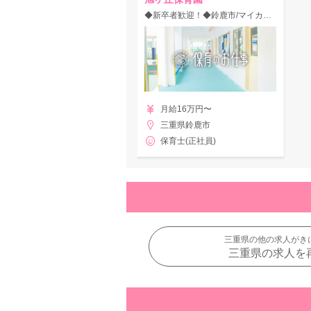
◆新卒者歓迎！◆鈴鹿市/マイカー通勤OK＆駐車場無料◎賞与4ヶ月★住宅街の中で自然を身近に感じられます♪
月給16万円〜
三重県鈴鹿市
保育士(正社員)
三重県の他の求人がき
三重県の求人を