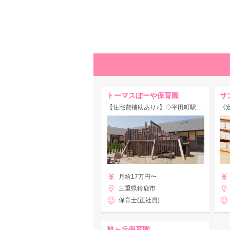
トーマスぼーや保育園
サ
【住宅費補助あり♪】◇平田町駅◇ユニークな保育内容と個性あふれる課外教室を取り入れている保育園！マイカーOK♪
月給17万円〜
三重県鈴鹿市
保育士(正社員)
旭ヶ丘保育園