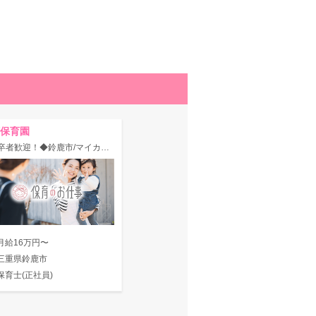
保育園
◆新卒者歓迎！◆鈴鹿市/マイカー通勤OK＆駐車場無料◎賞与4ヶ月★薄着保育で体力づくりを目指します！
月給16万円〜
三重県鈴鹿市
保育士(正社員)