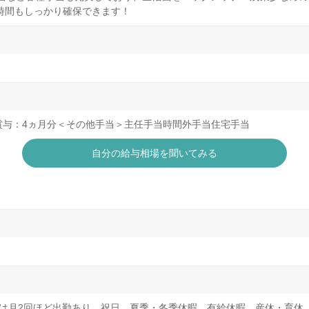
時間もしっかり確保できます！
度賞与：4ヵ月分＜その他手当＞主任手当時間外手当住宅手当
自分の給与相場を聞いてみる
日は月2回ほど出勤あり、祝日、夏季・冬季休暇、有給休暇、産休・育休