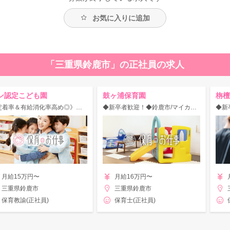
お気に入りに追加
「三重県鈴鹿市」の正社員の求人
ン認定こども園
鼓ヶ浦保育園
栴檀
《定着率＆有給消化率高め◎》◆マイカー通勤OK◎経験不問☆残業ほとんどなし♪定員120名の認定こども園！
◆新卒者歓迎！◆鈴鹿市/マイカー通勤OK＆駐車場無料◎賞与4ヶ月★広々園庭あり♪豊かな自然環境に恵まれた保育園！
月給15万円〜
月給16万円〜
三重県鈴鹿市
三重県鈴鹿市
保育教諭(正社員)
保育士(正社員)