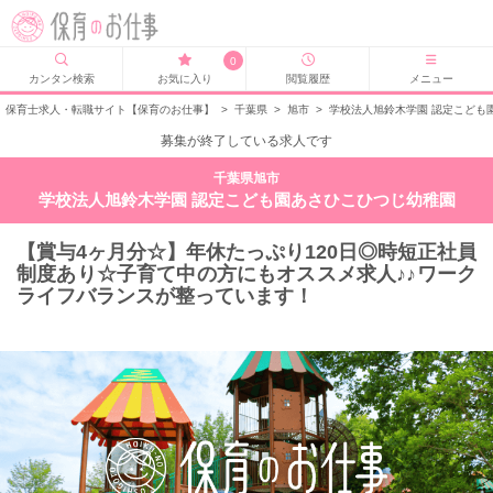
0
カンタン検索
お気に入り
閲覧履歴
メニュー
保育士求人・転職サイト【保育のお仕事】
>
千葉県
>
旭市
>
学校法人旭鈴木学園 認定こども
募集が終了している求人です
千葉県旭市
学校法人旭鈴木学園 認定こども園あさひこひつじ幼稚園
【賞与4ヶ月分☆】年休たっぷり120日◎時短正社員
制度あり☆子育て中の方にもオススメ求人♪♪ワーク
ライフバランスが整っています！