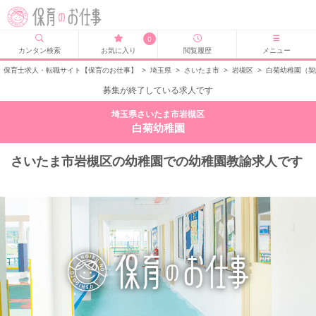
0
カンタン検索
お気に入り
閲覧履歴
メニュー
保育士求人・転職サイト【保育のお仕事】
>
埼玉県
>
さいたま市
>
岩槻区
>
白菊幼稚園（契
募集が終了している求人です
埼玉県さいたま市岩槻区
白菊幼稚園
さいたま市岩槻区の幼稚園での幼稚園教諭求人です