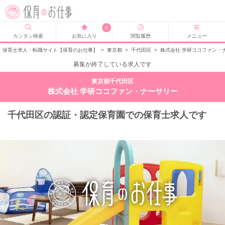
0
カンタン検索
お気に入り
閲覧履歴
メニュー
保育士求人・転職サイト【保育のお仕事】
>
東京都
>
千代田区
>
株式会社 学研ココファン・
募集が終了している求人です
東京都千代田区
株式会社 学研ココファン・ナーサリー
千代田区の認証・認定保育園での保育士求人です