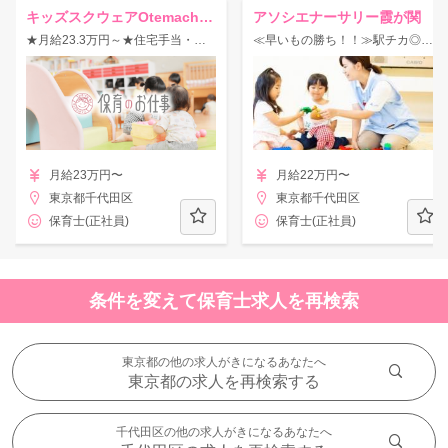
キッズスクウェアOtemachi One
アソシエナーサリー霞が関
★月給23.3万円～★住宅手当・借り上げ社宅・引越し費用など福利厚生も充実◎
≪早いもの勝ち！！≫駅チカ◎土日祝休み＆休暇制度や福利厚生充実♪
月給23万円〜
月給22万円〜
東京都千代田区
東京都千代田区
保育士(正社員)
保育士(正社員)
条件を変えて保育士求人を再検索
東京都の他の求人がきになるあなたへ
東京都の求人を再検索する
千代田区の他の求人がきになるあなたへ