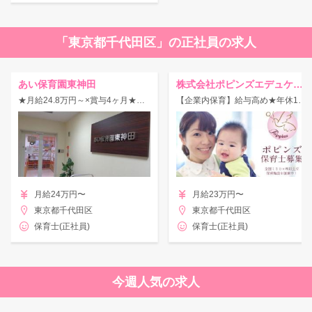
「東京都千代田区」の正社員の求人
あい保育園東神田
株式会社ポピンズエデュケア経営企業内保育所
★月給24.8万円～×賞与4ヶ月★子育て世代も活躍中！手厚い福利厚生が魅力◎
【企業内保育】給与高め★年休125日★壁面制作なし《都心・駅チカ徒歩2分》
月給24万円〜
月給23万円〜
東京都千代田区
東京都千代田区
保育士(正社員)
保育士(正社員)
今週人気の求人