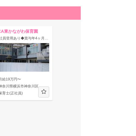
CA東かながわ保育園
◆正社員登用あり◆賞与年4ヶ月♪各休暇取得実績あり◎子どもの成長を共に喜びあえる保育園！
月給19万円〜
神奈川県横浜市神奈川区
保育士(正社員)