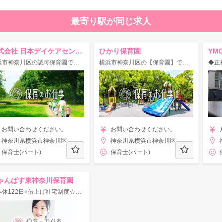
最寄り駅が同じ求人
株式会社 日本デイケアセンター
ひかり保育園
YM
横浜市神奈川区の認可保育園での保育士求人です
横浜市神奈川区の【保育園】での保育士求人です
お問い合わせください。
お問い合わせください。
神奈川県横浜市神奈川区
神奈川県横浜市神奈川区
保育士(パート)
保育士(パート)
ゃんばす東神奈川保育園
◆年休122日×借上げ社宅制度☆3路線可でアクセス便利◎