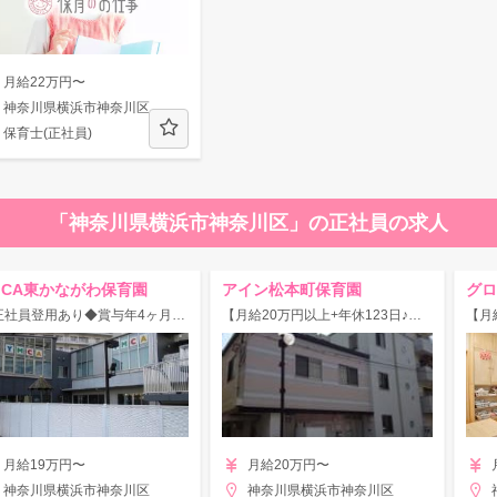
月給22万円〜
神奈川県横浜市神奈川区
保育士(正社員)
「神奈川県横浜市神奈川区」の正社員の求人
MCA東かながわ保育園
アイン松本町保育園
◆正社員登用あり◆賞与年4ヶ月♪各休暇取得実績あり◎子どもの成長を共に喜びあえる保育園！
【月給20万円以上+年休123日♪】◇反町駅/大手法人が母体の保育園です！アットホームで共に育ち合える環境◎
月給19万円〜
月給20万円〜
神奈川県横浜市神奈川区
神奈川県横浜市神奈川区