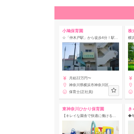
小鳩保育園
☆「仲木戸駅」から徒歩4分！駅チカ手当て充実の認可保育園！
月給22万円〜
神奈川県横浜市神奈川区
保育士(正社員)
東神奈川ひかり保育園
き
【キレイな園舎で快適に働ける！】☆東神奈川駅☆0-2歳児までの定員18名のアットホームな小規模園！